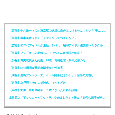
【芸能】中丸雄一（42）東京駅で絶対に自分はよけません！という“準ぶつかりおじさん”に遭遇
【芸能】藤本美貴（41）「イケメンってつまらない」
【芸能】80年代アイドルが集結 8・8に「昭和アイドル倶楽部〜ミラクル同窓会〜」を開催
【芸能】フジ『有吉の夏休み』フワちゃん復帰説が急浮上
【訃報】寿美花代さん死去 94歳 高嶋政宏・政伸兄弟の母
【芸能】NHK職員が番組出演者から性被害
【朗報】鹿島アントラーズ、ホーム開幕戦はチケット完売の見通し
【芸能】上戸彩（40）の始球式 ひどすぎた
【芸能】女優・葉月里緒奈、51歳になった近影が話題
土田晃之「草サッカーとフットサルやめました」と告白「20代の若手が来るんです。つまんなくて」