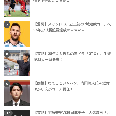
催史上最多にｗｗｗｗ
【驚愕】メッシ(39)、史上初の7戦連続ゴールで
56年ぶり新記録達成ｗｗｗｗｗ
【芸能】28年ぶり復活の連ドラ『GTO』、生徒
役28人一挙発表！
【朗報】なでしこジャパン、内田篤人氏＆近賀
ゆかり氏がコーチ就任！
【芸能】宇垣美里VS篠田麻里子 人気漫画『お