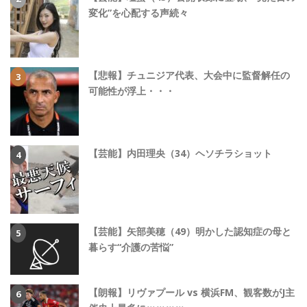
変化”を心配する声続々
【悲報】チュニジア代表、大会中に監督解任の
可能性が浮上・・・
【芸能】内田理央（34）ヘソチラショット
【芸能】矢部美穂（49）明かした認知症の母と
暮らす“介護の苦悩”
【朗報】リヴァプール vs 横浜FM、観客数がJ主