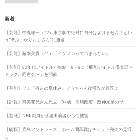
カ
イ
ブ
新着
【芸能】中丸雄一（42）東京駅で絶対に自分はよけません！とい
う“準ぶつかりおじさん”に遭遇
【芸能】藤本美貴（41）「イケメンってつまらない」
【芸能】80年代アイドルが集結 8・8に「昭和アイドル倶楽部〜
ミラクル同窓会〜」を開催
【芸能】フジ『有吉の夏休み』フワちゃん復帰説が急浮上
【訃報】寿美花代さん死去 94歳 高嶋政宏・政伸兄弟の母
【芸能】NHK職員が番組出演者から性被害
【朗報】鹿島アントラーズ、ホーム開幕戦はチケット完売の見通
し