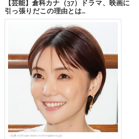
【芸能】倉科カナ（37）ドラマ、映画に
引っ張りだこの理由とは…
（出典 nishispo-static.nishinippon.co.jp）