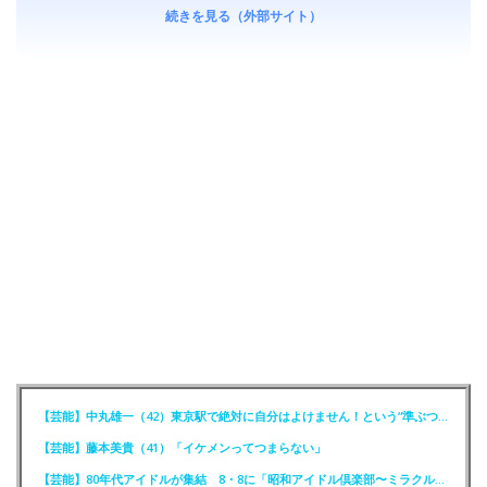
続きを見る（外部サイト）
【芸能】中丸雄一（42）東京駅で絶対に自分はよけません！という“準ぶつかりおじさん”に遭遇
【芸能】藤本美貴（41）「イケメンってつまらない」
【芸能】80年代アイドルが集結 8・8に「昭和アイドル倶楽部〜ミラクル同窓会〜」を開催