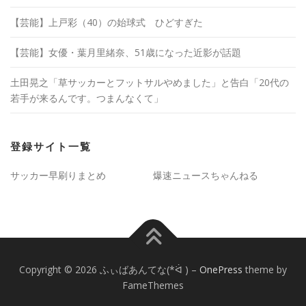
【芸能】上戸彩（40）の始球式 ひどすぎた
【芸能】女優・葉月里緒奈、51歳になった近影が話題
土田晃之「草サッカーとフットサルやめました」と告白「20代の
若手が来るんです。つまんなくて」
登録サイト一覧
サッカー早刷りまとめ
爆速ニュースちゃんねる
Copyright © 2026 ふぃばあんてな(*ᐛ )
–
OnePress
theme by
FameThemes