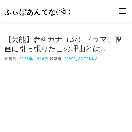
コ
ン
ふぃばあんてな(*ᐛ )
メニュー
テ
ン
ツ
へ
CONTACT
RSS
【芸能】倉科カナ（37）ドラマ、映
ス
キ
画に引っ張りだこの理由とは…
ッ
プ
投稿日:
2025年1月16日
投稿者:
FEVER_ANTENNA