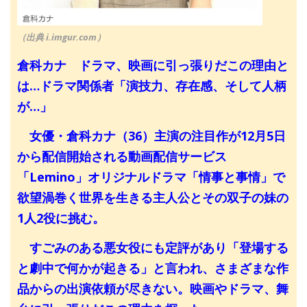
（出典 i.imgur.com）
倉科カナ ドラマ、映画に引っ張りだこの理由と
は…ドラマ関係者「演技力、存在感、そして人柄
が…」
女優・倉科カナ（36）主演の注目作が12月5日
から配信開始される動画配信サービス
「Lemino」オリジナルドラマ「情事と事情」で
欲望渦巻く世界を生きる主人公とその双子の妹の
1人2役に挑む。
すごみのある悪女役にも定評があり「登場する
と劇中で何かが起きる」と言われ、さまざまな作
品からの出演依頼が尽きない。映画やドラマ、舞