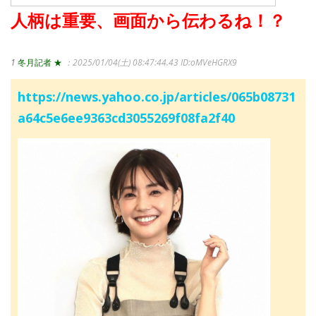
人柄は重要、画面から伝わるね！？
1
冬月記者 ★
：2025/01/04(土) 08:47:44.43
ID:oMVeHGRX9
https://news.yahoo.co.jp/articles/065b08731
a64c5e6ee9363cd3055269f08fa2f40