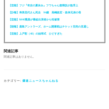
【芸能】フジ『有吉の夏休み』フワちゃん復帰説が急浮上
【訃報】寿美花代さん死去 94歳 高嶋政宏・政伸兄弟の母
【芸能】NHK職員が番組出演者から性被害
【朗報】鹿島アントラーズ、ホーム開幕戦はチケット完売の見通し
【芸能】上戸彩（40）の始球式 ひどすぎた
関連記事
関連記事はありません。
カテゴリー:
爆速ニュースちゃんねる