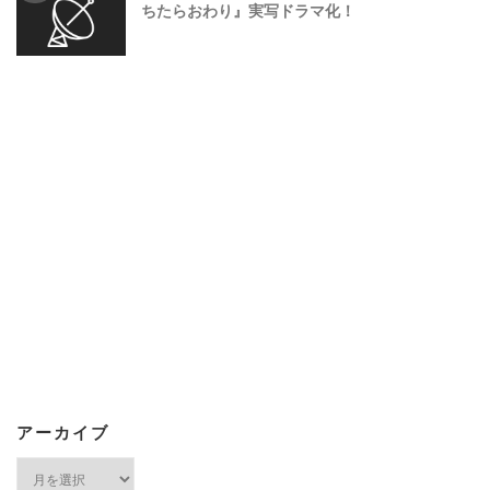
ちたらおわり』実写ドラマ化！
アーカイブ
ア
ー