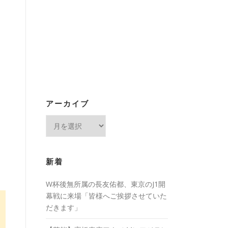
アーカイブ
ア
ー
カ
イ
新着
ブ
W杯後無所属の長友佑都、東京のJ1開
幕戦に来場「皆様へご挨拶させていた
だきます」