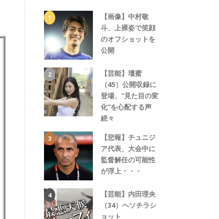
【画像】中村敬
斗、上裸姿で笑顔
のオフショットを
公開
【芸能】壇蜜
（45）公開収録に
登場、“見た目の変
化”を心配する声
続々
【悲報】チュニジ
ア代表、大会中に
監督解任の可能性
が浮上・・・
【芸能】内田理央
（34）ヘソチラシ
ョット