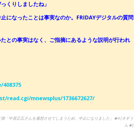
びっくりしましたね」
止になったことは事実なのか。FRIDAYデジタルの質問
いたとの事実はなく、ご指摘にあるような説明が行われ
e/408375
est/read.cgi/mnewsplus/1736672627/
ビ側「中居正広さんを連想させてしまうため、中止になりました」★4 [ネギう
ん★