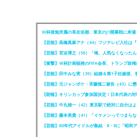
W杯後無所属の長友佑都、東京のJ1開幕戦に来
【芸能】高橋真麻アナ（44）フジテレビ入社は
【芸能】宮迫博之（56）「俺、人気なくなった
【衝撃】Ｗ杯計画頓挫のFIFA会長、トランプ政
【芸能】田中みな実（39）結婚＆第1子妊娠後、
【芸能】元ジャンポケ・斉藤慎二被告（43）に懲
【朗報】キリンカップ参加国決定！日本代表の対
【芸能】中丸雄一（42）東京駅で絶対に自分はよ
【芸能】藤本美貴（41）「イケメンってつまらな
【芸能】80年代アイドルが集結 8・8に「昭和