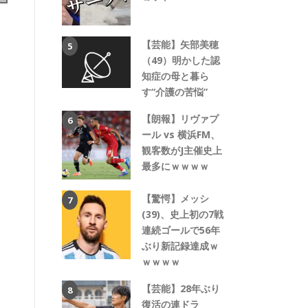
【芸能】矢部美穂
（49）明かした認
知症の母と暮ら
す“介護の苦悩”
【朗報】リヴァプ
ール vs 横浜FM、
観客数がJ主催史上
最多にｗｗｗｗ
【驚愕】メッシ
(39)、史上初の7戦
連続ゴールで56年
ぶり新記録達成ｗ
ｗｗｗｗ
【芸能】28年ぶり
復活の連ドラ