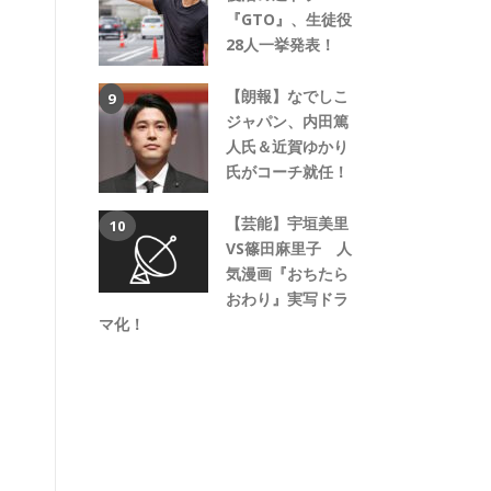
『GTO』、生徒役
28人一挙発表！
【朗報】なでしこ
ジャパン、内田篤
人氏＆近賀ゆかり
氏がコーチ就任！
【芸能】宇垣美里
VS篠田麻里子 人
気漫画『おちたら
おわり』実写ドラ
マ化！