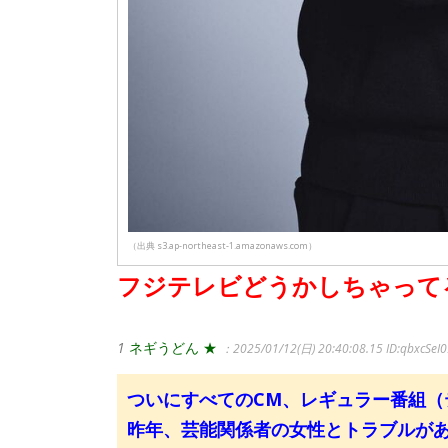
（出典 s3.ap-northeast-1.amazonaws.com）
フジテレビどうかしちゃって
1
ネギうどん ★
：2025/01/12(日) 20:40:08.15
ID:qbxcSeI
ついにすべてのCM、レギュラー番組（
昨年、芸能関係者の女性とトラブルがあ