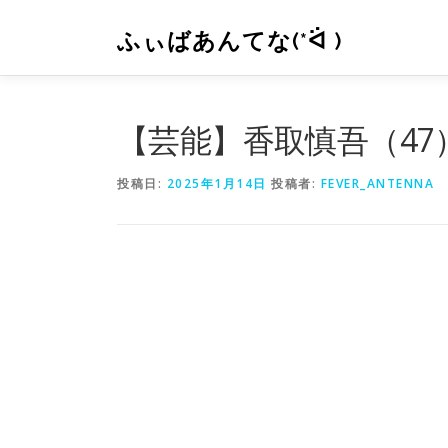
コ
ン
ふぃばあんてな(*ᐛ )
テ
ン
ツ
へ
【芸能】香取慎吾（4
ス
キ
投稿日:
2025年1月14日
投稿者:
FEVER_ANTENNA
ッ
プ