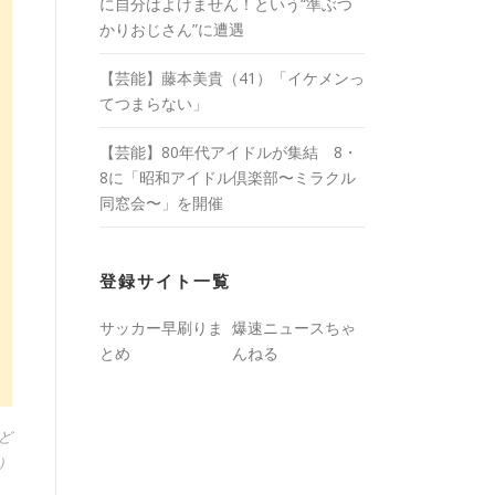
に自分はよけません！という“準ぶつ
かりおじさん”に遭遇
【芸能】藤本美貴（41）「イケメンっ
てつまらない」
【芸能】80年代アイドルが集結 8・
8に「昭和アイドル倶楽部〜ミラクル
同窓会〜」を開催
登録サイト一覧
サッカー早刷りま
爆速ニュースちゃ
とめ
んねる
ど
]）