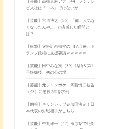
【芸能】高橋真麻アナ（44）フジテレ
ビ入社は『コネ』ではないが…
【芸能】宮迫博之（56）「俺、人気な
くなったんや…」と痛感した瞬間と
は？
【衝撃】Ｗ杯計画頓挫のFIFA会長、ト
ランプ政権に支援要請ｗｗｗｗｗ
【芸能】田中みな実（39）結婚＆第1
子妊娠後、初の公の場
【芸能】元ジャンポケ・斉藤慎二被告
（43）に懲役7年を求刑
【朗報】キリンカップ参加国決定！日
本代表の対戦相手がこちら
【芸能】中丸雄一（42）東京駅で絶対