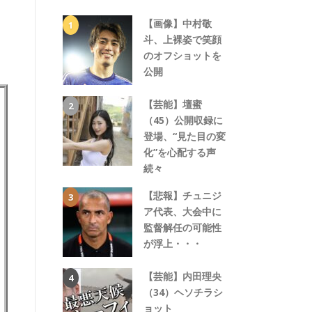
【画像】中村敬
斗、上裸姿で笑顔
のオフショットを
公開
【芸能】壇蜜
（45）公開収録に
登場、“見た目の変
化”を心配する声
続々
【悲報】チュニジ
ア代表、大会中に
監督解任の可能性
が浮上・・・
【芸能】内田理央
（34）ヘソチラシ
ョット