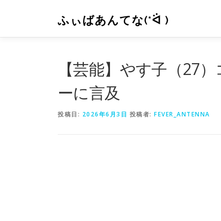
コ
ン
ふぃばあんてな(*ᐛ )
テ
ン
ツ
へ
【芸能】やす子（27
ス
キ
ーに言及
ッ
プ
投稿日:
2026年6月3日
投稿者:
FEVER_ANTENNA