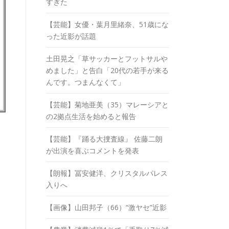
すぎた
【芸能】女優・葉月里緒奈、51歳にな
った近影が話題
土田晃之「草サッカーとフットサルや
めました」と告白「20代の若手が来る
んです。つまんなくて」
【芸能】菊地亜美（35）マレーシアと
の2拠点生活を始めると報告
【芸能】『踊る大捜査線』 佐藤二朗
が出演を喜ぶコメントを発表
【朗報】冨安健洋、クリスタルパレス
入りへ
【画像】山田邦子（66）“激ヤセ”近影