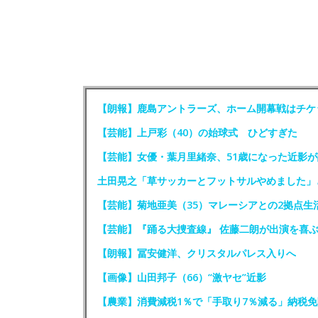
【朗報】鹿島アントラーズ、ホーム開幕戦はチケ
【芸能】上戸彩（40）の始球式 ひどすぎた
【芸能】女優・葉月里緒奈、51歳になった近影が
土田晃之「草サッカーとフットサルやめました」
【芸能】菊地亜美（35）マレーシアとの2拠点生
【芸能】『踊る大捜査線』 佐藤二朗が出演を喜
【朗報】冨安健洋、クリスタルパレス入りへ
【画像】山田邦子（66）“激ヤセ”近影
【農業】消費減税1％で「手取り7％減る」納税