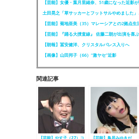
【芸能】女優・葉月里緒奈、51歳になった近影が
土田晃之「草サッカーとフットサルやめました」
【芸能】菊地亜美（35）マレーシアとの2拠点生
【芸能】『踊る大捜査線』 佐藤二朗が出演を喜
【朗報】冨安健洋、クリスタルパレス入りへ
【画像】山田邦子（66）“激ヤセ”近影
関連記事
【芸能】やす子（27）コ
【芸能】鳥居みゆきが