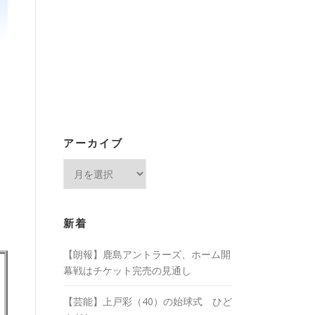
アーカイブ
ア
ー
カ
イ
新着
ブ
【朗報】鹿島アントラーズ、ホーム開
幕戦はチケット完売の見通し
【芸能】上戸彩（40）の始球式 ひど