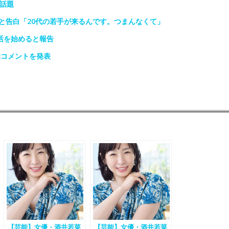
話題
と告白「20代の若手が来るんです。つまんなくて」
活を始めると報告
ぶコメントを発表
【芸能】女優・酒井若菜
【芸能】女優・酒井若菜