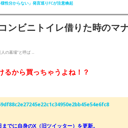
多様性分からない」発言巡りFCが注意喚起
）コンビニトイレ借りた時のマ
けるから買っちゃうよね！？
/769df88c2e27245e22c1c34950e2bb45e54e6fc8
日までに自身のX（旧ツイッター）を更新。