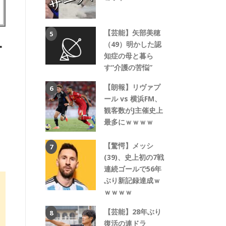
【芸能】矢部美穂
ナ
（49）明かした認
知症の母と暮ら
す“介護の苦悩”
【朗報】リヴァプ
ール vs 横浜FM、
観客数がJ主催史上
最多にｗｗｗｗ
【驚愕】メッシ
(39)、史上初の7戦
連続ゴールで56年
ぶり新記録達成ｗ
ｗｗｗｗ
【芸能】28年ぶり
復活の連ドラ