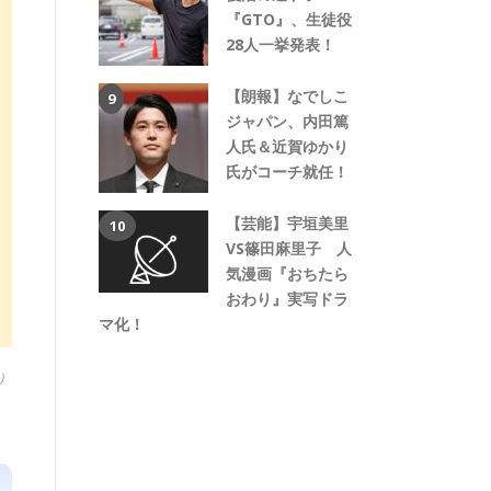
『GTO』、生徒役
28人一挙発表！
【朗報】なでしこ
ジャパン、内田篤
人氏＆近賀ゆかり
氏がコーチ就任！
【芸能】宇垣美里
VS篠田麻里子 人
気漫画『おちたら
おわり』実写ドラ
マ化！
）