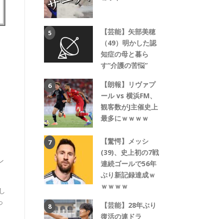
【芸能】矢部美穂
（49）明かした認
知症の母と暮ら
す“介護の苦悩”
【朗報】リヴァプ
ール vs 横浜FM、
観客数がJ主催史上
最多にｗｗｗｗ
【驚愕】メッシ
(39)、史上初の7戦
ン
連続ゴールで56年
ぶり新記録達成ｗ
ｗｗｗｗ
し
っ
【芸能】28年ぶり
復活の連ドラ