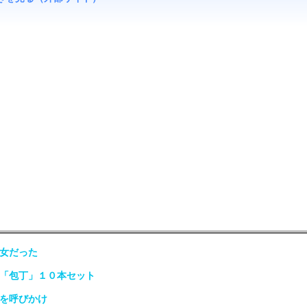
少女だった
は「包丁」１０本セット
光を呼びかけ