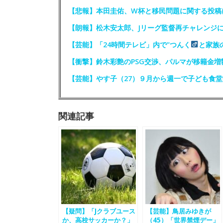
【悲報】本田圭佑、W杯と移民問題に関する投稿
【朗報】松木安太郎、Jリーグ監督再チャレンジ
【芸能】「24時間テレビ」内で”つんく
と家族
【衝撃】鈴木彩艶のPSG交渉、パルマが移籍金増
【芸能】やす子（27）９月から週一で子ども食
関連記事
【疑問】「Jクラブユース
【芸能】鳥居みゆきが
か、高校サッカーか？」
（45）「世界禁煙デー」