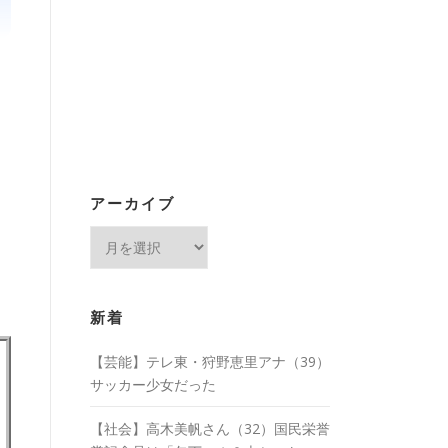
アーカイブ
ア
ー
カ
イ
新着
ブ
【芸能】テレ東・狩野恵里アナ（39）
サッカー少女だった
【社会】高木美帆さん（32）国民栄誉