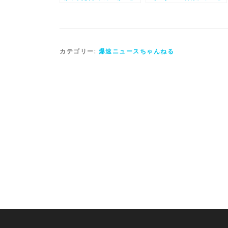
論争に終止符
に喫煙写真を公開
カテゴリー:
爆速ニュースちゃんねる