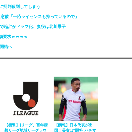
に批判殺到してしまう
に意欲「一応ライセンスも持っているので」
の実話”がドラマ化、妻役は北川景子
額要求ｗｗｗｗ
堂開始へ
【衝撃】Jリーグ、百年構
【朗報】日本代表が出
想リーグ地域リーグラウ
国！長友は”闘将”ハチマ