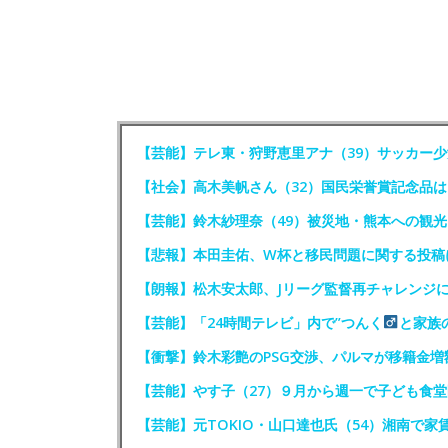
【芸能】テレ東・狩野恵里アナ（39）サッカー
【社会】高木美帆さん（32）国民栄誉賞記念品
【芸能】鈴木紗理奈（49）被災地・熊本への観
【悲報】本田圭佑、W杯と移民問題に関する投稿
【朗報】松木安太郎、Jリーグ監督再チャレンジ
【芸能】「24時間テレビ」内で”つんく
と家族
【衝撃】鈴木彩艶のPSG交渉、パルマが移籍金増
【芸能】やす子（27）９月から週一で子ども食
【芸能】元TOKIO・山口達也氏（54）湘南で家賃