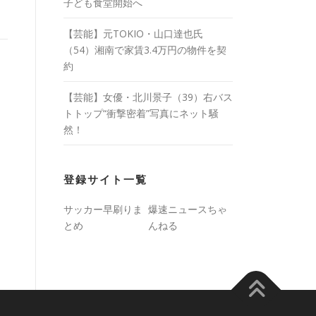
子ども食堂開始へ
【芸能】元TOKIO・山口達也氏
（54）湘南で家賃3.4万円の物件を契
約
【芸能】女優・北川景子（39）右バス
トトップ“衝撃密着”写真にネット騒
然！
登録サイト一覧
サッカー早刷りま
爆速ニュースちゃ
とめ
んねる