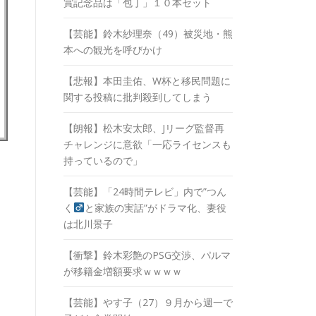
賞記念品は「包丁」１０本セット
【芸能】鈴木紗理奈（49）被災地・熊
本への観光を呼びかけ
【悲報】本田圭佑、W杯と移民問題に
関する投稿に批判殺到してしまう
【朗報】松木安太郎、Jリーグ監督再
チャレンジに意欲「一応ライセンスも
持っているので」
【芸能】「24時間テレビ」内で”つん
く
と家族の実話”がドラマ化、妻役
は北川景子
【衝撃】鈴木彩艶のPSG交渉、パルマ
が移籍金増額要求ｗｗｗｗ
【芸能】やす子（27）９月から週一で