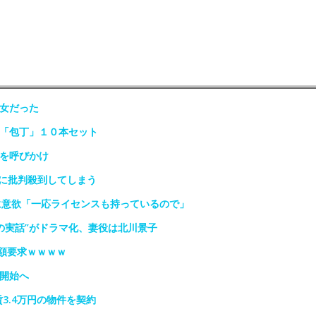
少女だった
は「包丁」１０本セット
光を呼びかけ
に批判殺到してしまう
に意欲「一応ライセンスも持っているので」
の実話”がドラマ化、妻役は北川景子
額要求ｗｗｗｗ
堂開始へ
3.4万円の物件を契約