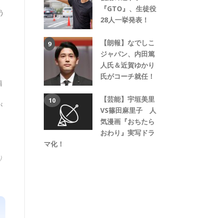
『GTO』、生徒役
う
28人一挙発表！
【朗報】なでしこ
ジャパン、内田篤
人氏＆近賀ゆかり
氏がコーチ就任！
籍
【芸能】宇垣美里
が
VS篠田麻里子 人
気漫画『おちたら
おわり』実写ドラ
マ化！
）