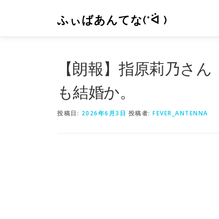
コ
ン
ふぃばあんてな(*ᐛ )
テ
ン
ツ
へ
【朗報】指原莉乃さん
ス
キ
も結婚か。
ッ
プ
投稿日:
2026年6月3日
投稿者:
FEVER_ANTENNA