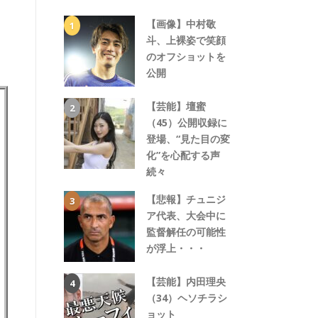
【画像】中村敬
斗、上裸姿で笑顔
のオフショットを
公開
【芸能】壇蜜
（45）公開収録に
登場、“見た目の変
化”を心配する声
続々
【悲報】チュニジ
ア代表、大会中に
監督解任の可能性
が浮上・・・
【芸能】内田理央
（34）ヘソチラシ
ョット