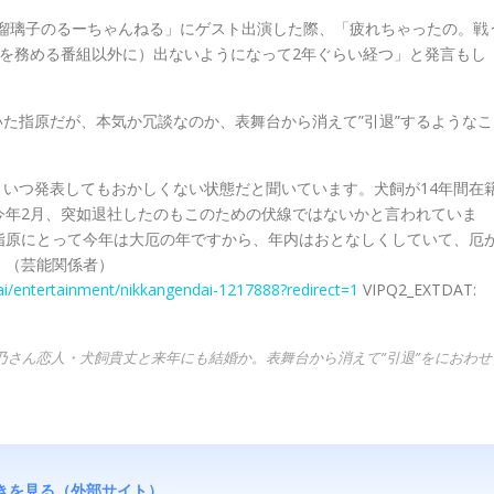
小島瑠璃子のるーちゃんねる」にゲスト出演した際、「疲れちゃったの。戦
を務める番組以外に）出ないようになって2年ぐらい経つ」と発言もし
いた指原だが、本気か冗談なのか、表舞台から消えて”引退”するようなこ
が、いつ発表してもおかしくない状態だと聞いています。犬飼が14年間在
今年2月、突如退社したのもこのための伏線ではないかと言われていま
指原にとって今年は大厄の年ですから、年内はおとなしくしていて、厄
」（芸能関係者）
dai/entertainment/nikkangendai-1217888?redirect=1
VIPQ2_EXTDAT:
乃さん恋人・犬飼貴丈と来年にも結婚か。表舞台から消えて”引退”をにおわせ
きを見る（外部サイト）