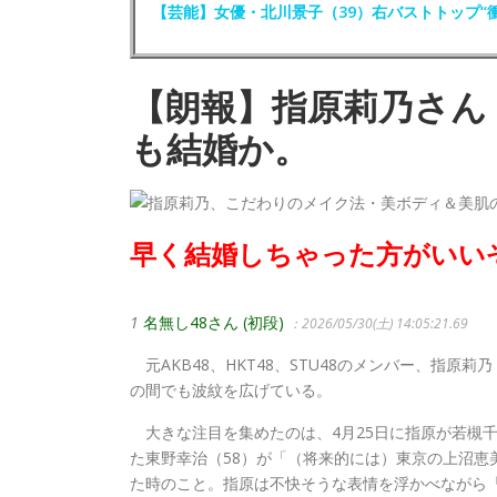
【芸能】女優・北川景子（39）右バストトップ“
【朗報】指原莉乃さん
も結婚か。
早く結婚しちゃった方がいい
1
名無し48さん (初段)
：2026/05/30(土) 14:05:21.69
元AKB48、HKT48、STU48のメンバー、指原
の間でも波紋を広げている。
大きな注目を集めたのは、4月25日に指原が若槻千
た東野幸治（58）が「（将来的には）東京の上沼恵
た時のこと。指原は不快そうな表情を浮かべながら