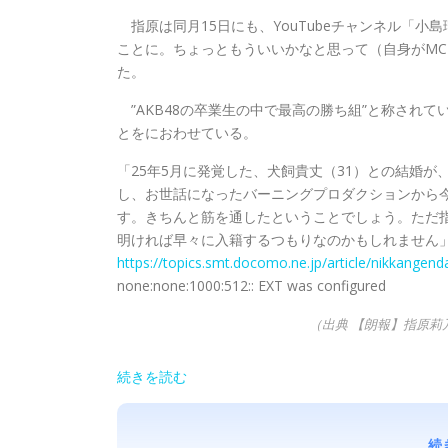
指原は同月15日にも、YouTubeチャンネル「
ことに。ちょっともういいかなと思って（自身がМC
た。
”AKB48の卒業生の中で最高の勝ち組”と称されて
とをにおわせている。
「25年5月に発覚した、犬飼貴丈（31）との結婚
し、お世話になったバーニングプロダクションから
す。きちんと筋を通したということでしょう。ただ
明ければ早々に入籍するつもりなのかもしれません
https://topics.smt.docomo.ne.jp/article/nikkangen
none:none:1000:512:: EXT was configured
（出典 【朗報】指原莉
続きを読む
続