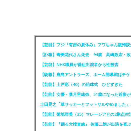
【芸能】フジ『有吉の夏休み』フワちゃん復帰説
【訃報】寿美花代さん死去 94歳 高嶋政宏・
【芸能】NHK職員が番組出演者から性被害
【朗報】鹿島アントラーズ、ホーム開幕戦はチケ
【芸能】上戸彩（40）の始球式 ひどすぎた
【芸能】女優・葉月里緒奈、51歳になった近影が
土田晃之「草サッカーとフットサルやめました」
【芸能】菊地亜美（35）マレーシアとの2拠点生
【芸能】『踊る大捜査線』 佐藤二朗が出演を喜