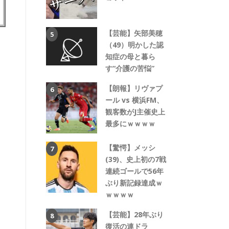
【芸能】矢部美穂
（49）明かした認
知症の母と暮ら
す“介護の苦悩”
【朗報】リヴァプ
ール vs 横浜FM、
観客数がJ主催史上
最多にｗｗｗｗ
【驚愕】メッシ
(39)、史上初の7戦
連続ゴールで56年
ぶり新記録達成ｗ
ｗｗｗｗ
【芸能】28年ぶり
復活の連ドラ