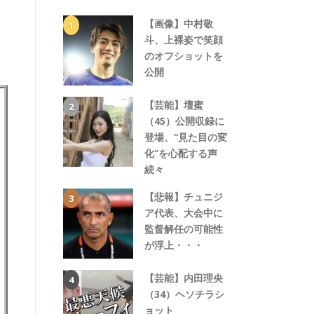
【画像】中村敬
斗、上裸姿で笑顔
のオフショットを
公開
【芸能】壇蜜
（45）公開収録に
登場、“見た目の変
化”を心配する声
続々
【悲報】チュニジ
ア代表、大会中に
監督解任の可能性
が浮上・・・
【芸能】内田理央
（34）ヘソチラシ
ョット