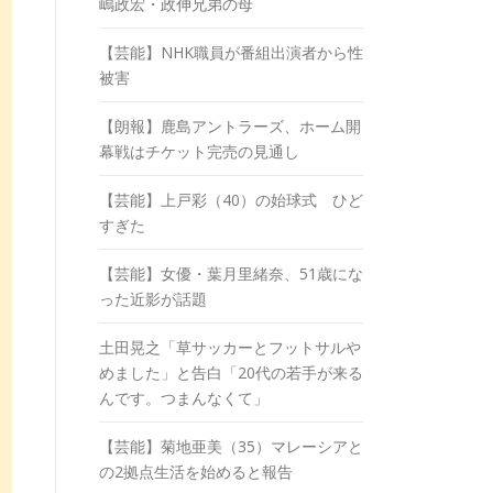
嶋政宏・政伸兄弟の母
【芸能】NHK職員が番組出演者から性
被害
【朗報】鹿島アントラーズ、ホーム開
幕戦はチケット完売の見通し
【芸能】上戸彩（40）の始球式 ひど
すぎた
【芸能】女優・葉月里緒奈、51歳にな
った近影が話題
土田晃之「草サッカーとフットサルや
めました」と告白「20代の若手が来る
んです。つまんなくて」
【芸能】菊地亜美（35）マレーシアと
の2拠点生活を始めると報告