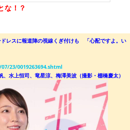
とな！？
ードレスに報道陣の視線くぎ付けも 「心配ですよ。い
5/07/23/0019263694.shtml
帆、水上恒司、竜星涼、梅澤美波（撮影・棚橋慶太）