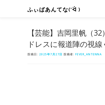
コ
ン
ふぃばあんてな(*ᐛ )
テ
ン
ツ
へ
【芸能】吉岡里帆（3
ス
キ
ドレスに報道陣の視線
ッ
プ
投稿日:
2025年7月27日
投稿者:
FEVER_ANTENNA