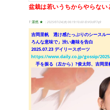
盆栽は若いうちからやらない
1
湛然 ★
：2025/07/24(木) 06:19:10.60
ID:VOcIlF7q9
吉岡里帆 透け感たっぷりのシースル
ろんな意味で」渋い趣味を告白
2025.07.23 デイリースポーツ
https://www.daily.co.jp/gossip/202
手を振る（左から）?俊太郎、吉岡里