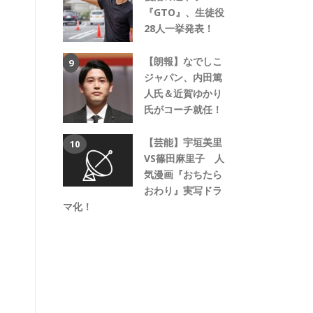
『GTO』、生徒役
28人一挙発表！
【朗報】なでしこ
ジャパン、内田篤
人氏＆近賀ゆかり
氏がコーチ就任！
【芸能】宇垣美里
VS篠田麻里子 人
気漫画『おちたら
おわり』実写ドラ
マ化！