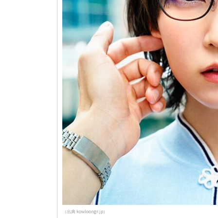
（出典 kowloongr.jp）