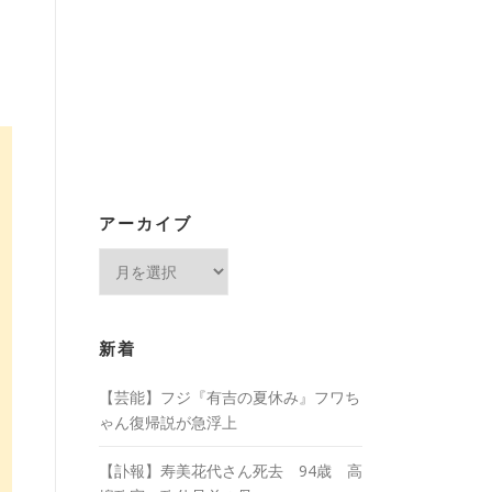
アーカイブ
ア
ー
カ
イ
新着
ブ
【芸能】フジ『有吉の夏休み』フワち
ゃん復帰説が急浮上
【訃報】寿美花代さん死去 94歳 高