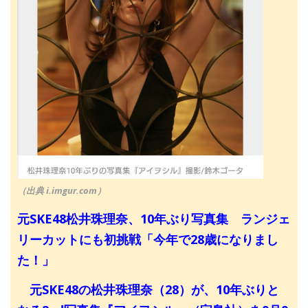
（出典 i.imgur.com）
元SKE48松井珠理奈、10年ぶり写真集 ランジェ
リーカットにも初挑戦「今年で28歳になりまし
た！」
元SKE48の松井珠理奈（28）が、10年ぶりと