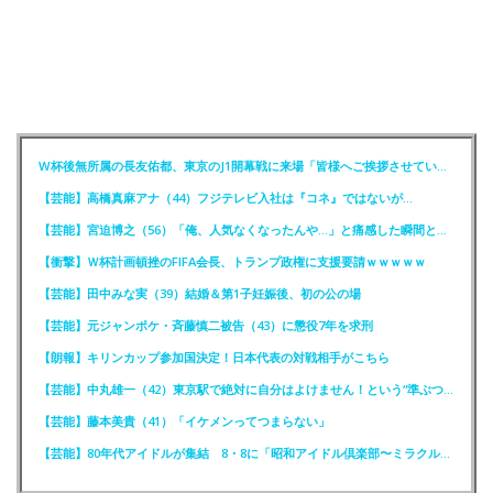
W杯後無所属の長友佑都、東京のJ1開幕戦に来場「皆様へご挨拶させていただきます」
【芸能】高橋真麻アナ（44）フジテレビ入社は『コネ』ではないが…
【芸能】宮迫博之（56）「俺、人気なくなったんや…」と痛感した瞬間とは？
【衝撃】Ｗ杯計画頓挫のFIFA会長、トランプ政権に支援要請ｗｗｗｗｗ
【芸能】田中みな実（39）結婚＆第1子妊娠後、初の公の場
【芸能】元ジャンポケ・斉藤慎二被告（43）に懲役7年を求刑
【朗報】キリンカップ参加国決定！日本代表の対戦相手がこちら
【芸能】中丸雄一（42）東京駅で絶対に自分はよけません！という“準ぶつかりおじさん”に遭遇
【芸能】藤本美貴（41）「イケメンってつまらない」
【芸能】80年代アイドルが集結 8・8に「昭和アイドル倶楽部〜ミラクル同窓会〜」を開催