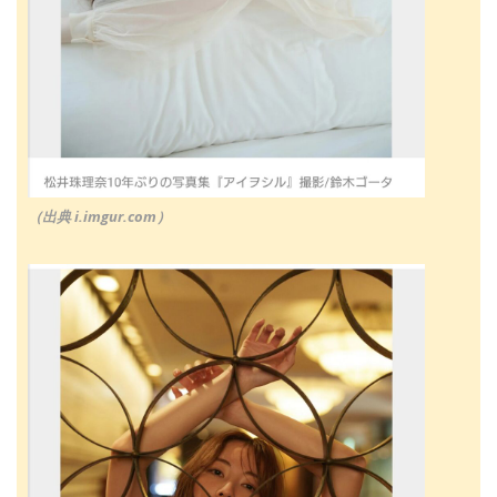
（出典 i.imgur.com）