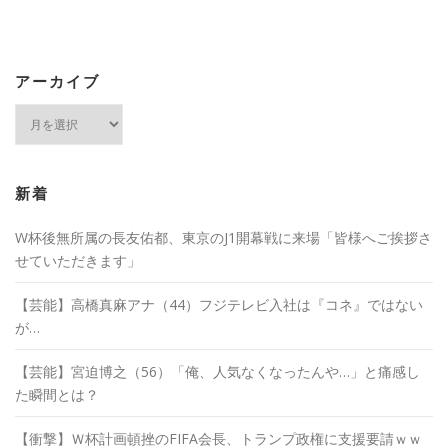
アーカイブ
ア
ー
カ
イ
ブ
新着
W杯後無所属の長友佑都、東京のJ1開幕戦に来場「皆様へご挨拶さ
せていただきます」
【芸能】高橋真麻アナ（44）フジテレビ入社は『コネ』ではない
が…
【芸能】宮迫博之（56）「俺、人気なくなったんや…」と痛感し
た瞬間とは？
【衝撃】Ｗ杯計画頓挫のFIFA会長、トランプ政権に支援要請ｗｗ