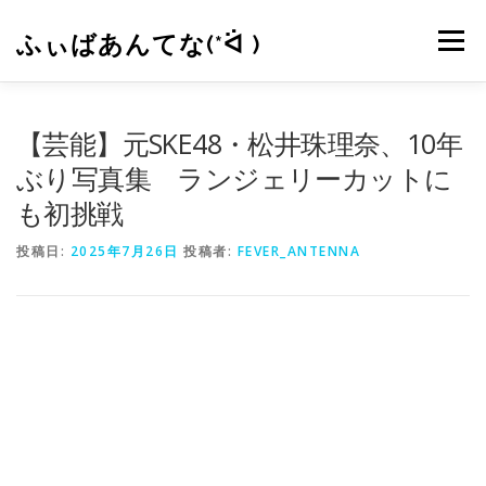
コ
ン
ふぃばあんてな(*ᐛ )
メニュー
テ
ン
ツ
へ
CONTACT
RSS
【芸能】元SKE48・松井珠理奈、10年
ス
キ
ぶり写真集 ランジェリーカットに
ッ
も初挑戦
プ
投稿日:
2025年7月26日
投稿者:
FEVER_ANTENNA