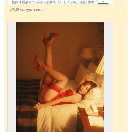
（出典 i.imgur.com）