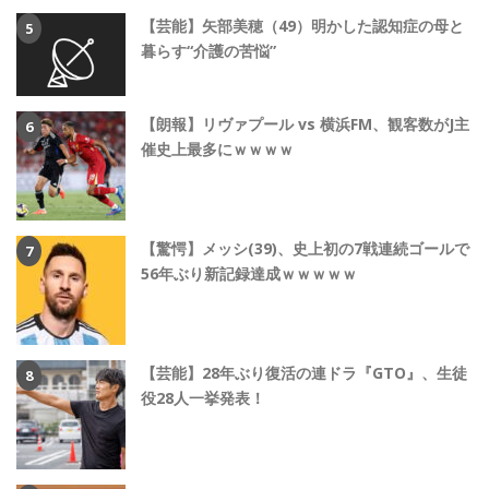
【芸能】矢部美穂（49）明かした認知症の母と
暮らす“介護の苦悩”
【朗報】リヴァプール vs 横浜FM、観客数がJ主
催史上最多にｗｗｗｗ
【驚愕】メッシ(39)、史上初の7戦連続ゴールで
56年ぶり新記録達成ｗｗｗｗｗ
【芸能】28年ぶり復活の連ドラ『GTO』、生徒
役28人一挙発表！