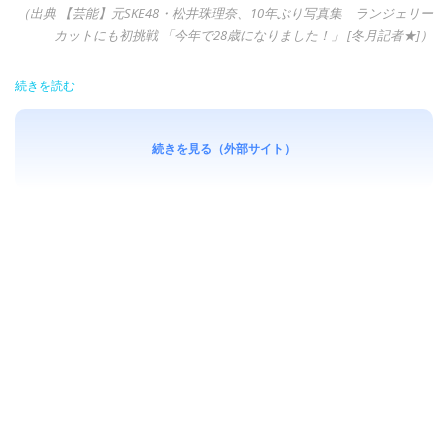
（出典 【芸能】元SKE48・松井珠理奈、10年ぶり写真集 ランジェリー
カットにも初挑戦 「今年で28歳になりました！」 [冬月記者★]）
続きを読む
続きを見る（外部サイト）