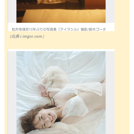
（出典 i.imgur.com）