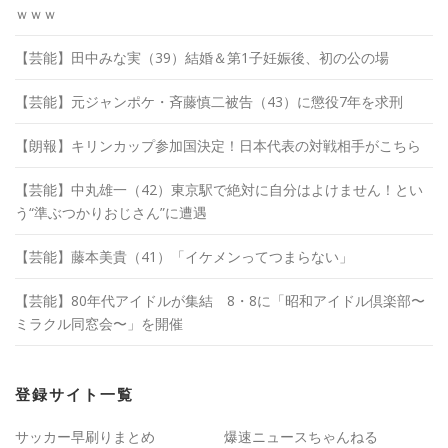
ｗｗｗ
【芸能】田中みな実（39）結婚＆第1子妊娠後、初の公の場
【芸能】元ジャンポケ・斉藤慎二被告（43）に懲役7年を求刑
【朗報】キリンカップ参加国決定！日本代表の対戦相手がこちら
【芸能】中丸雄一（42）東京駅で絶対に自分はよけません！とい
う“準ぶつかりおじさん”に遭遇
【芸能】藤本美貴（41）「イケメンってつまらない」
【芸能】80年代アイドルが集結 8・8に「昭和アイドル倶楽部〜
ミラクル同窓会〜」を開催
登録サイト一覧
サッカー早刷りまとめ
爆速ニュースちゃんねる