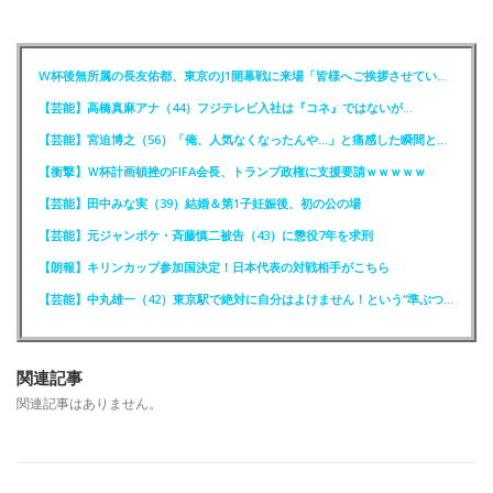
W杯後無所属の長友佑都、東京のJ1開幕戦に来場「皆様へご挨拶させていただきます」
【芸能】高橋真麻アナ（44）フジテレビ入社は『コネ』ではないが…
【芸能】宮迫博之（56）「俺、人気なくなったんや…」と痛感した瞬間とは？
【衝撃】Ｗ杯計画頓挫のFIFA会長、トランプ政権に支援要請ｗｗｗｗｗ
【芸能】田中みな実（39）結婚＆第1子妊娠後、初の公の場
【芸能】元ジャンポケ・斉藤慎二被告（43）に懲役7年を求刑
【朗報】キリンカップ参加国決定！日本代表の対戦相手がこちら
【芸能】中丸雄一（42）東京駅で絶対に自分はよけません！という“準ぶつかりおじさん”に遭遇
関連記事
関連記事はありません。