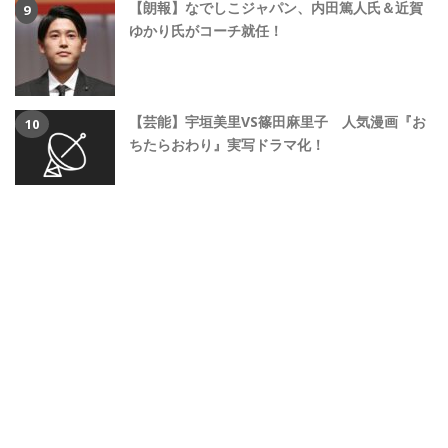
【朗報】なでしこジャパン、内田篤人氏＆近賀
ゆかり氏がコーチ就任！
【芸能】宇垣美里VS篠田麻里子 人気漫画『お
ちたらおわり』実写ドラマ化！