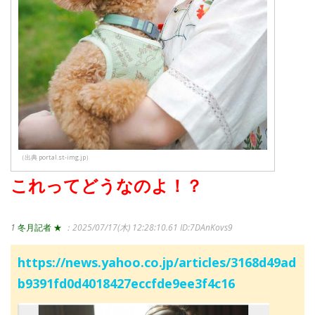
（出典 portal.st-img.jp）
これってどうなのよ！？
1
冬月記者 ★
：2025/07/17(木) 12:28:10.61
ID:7DAnKovs9
https://news.yahoo.co.jp/articles/3168d49ad
b9391fd0d4018427eccfde9ee3f4c16