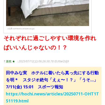
（出典 contents.oricon.co.jp）
それぞれに過ごしやすい環境を作れ
ばいいんじゃないの！？
1
湛然 ★
：2025/07/12(土) 06:26:38.78
ID:/ttwl2dj9
田中みな実 ホテルに着いたら真っ先にする行動
を明＊ スタジオ絶句「えぇ〜！？」「うそ…」
7/11(金) 15:01 スポーツ報知
https://hochi.news/articles/20250711-OHT1T
51119.html