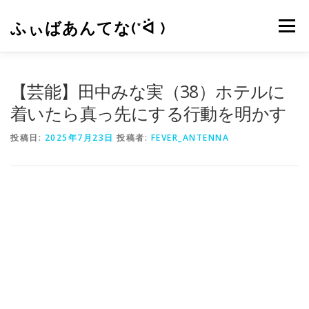
コ
ン
ふぃばあんてな(*ᐛ )
メニュー
テ
ン
ツ
へ
CONTACT
RSS
【芸能】田中みな実（38）ホテルに
ス
キ
着いたら真っ先にする行動を明かす
ッ
プ
投稿日:
2025年7月23日
投稿者:
FEVER_ANTENNA