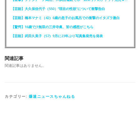
【芸能】大久保佳代子（550）“現在の性欲”について衝撃告白
【芸能】橋本マナミ（42）6歳の息子のお風呂での衝撃のイタズラ激白
【驚愕】16歳でJ1無双の三井寺眞、皆の感想がこちら
【芸能】武田久美子（57）9月に23年ぶり写真集発売を発表
関連記事
関連記事はありません。
カテゴリー:
爆速ニュースちゃんねる