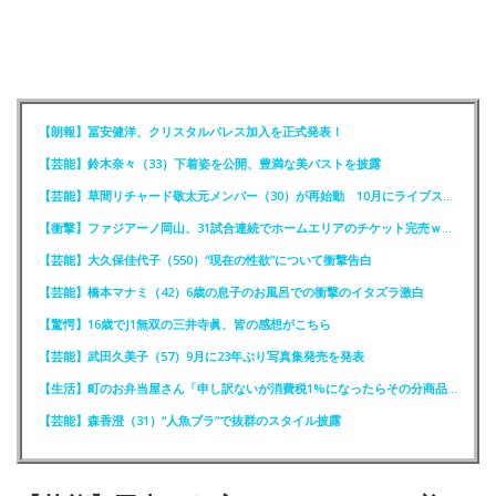
【朗報】冨安健洋、クリスタルパレス加入を正式発表！
【芸能】鈴木奈々（33）下着姿を公開、豊満な美バストを披露
【芸能】草間リチャード敬太元メンバー（30）が再始動 10月にライブステージに出演へ
【衝撃】ファジアーノ岡山、31試合連続でホームエリアのチケット完売ｗｗｗｗ
【芸能】大久保佳代子（550）“現在の性欲”について衝撃告白
【芸能】橋本マナミ（42）6歳の息子のお風呂での衝撃のイタズラ激白
【驚愕】16歳でJ1無双の三井寺眞、皆の感想がこちら
【芸能】武田久美子（57）9月に23年ぶり写真集発売を発表
【生活】町のお弁当屋さん「申し訳ないが消費税1%になったらその分商品代を値上げするわ」
【芸能】森香澄（31）“人魚ブラ”で抜群のスタイル披露