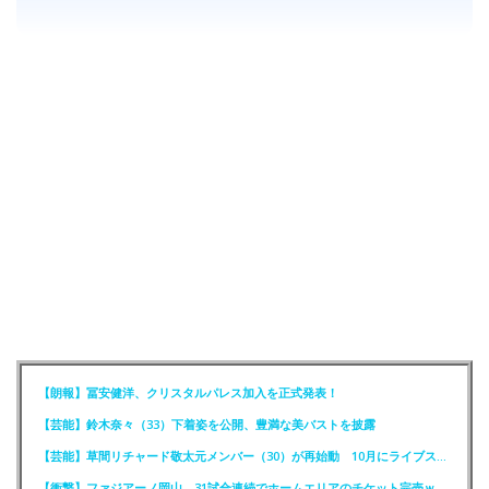
【朗報】冨安健洋、クリスタルパレス加入を正式発表！
【芸能】鈴木奈々（33）下着姿を公開、豊満な美バストを披露
【芸能】草間リチャード敬太元メンバー（30）が再始動 10月にライブステージに出演へ
【衝撃】ファジアーノ岡山、31試合連続でホームエリアのチケット完売ｗｗｗｗ