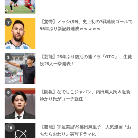
【驚愕】メッシ(39)、史上初の7戦連続ゴールで
56年ぶり新記録達成ｗｗｗｗｗ
【芸能】28年ぶり復活の連ドラ『GTO』、生徒
役28人一挙発表！
【朗報】なでしこジャパン、内田篤人氏＆近賀
ゆかり氏がコーチ就任！
【芸能】宇垣美里VS篠田麻里子 人気漫画『お
ちたらおわり』実写ドラマ化！