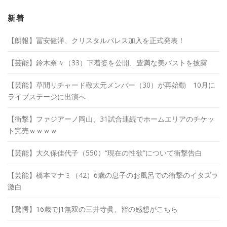
イ
ブ
新着
【朗報】冨安健洋、クリスタルパレス加入を正式発表！
【芸能】鈴木奈々（33）下着姿を公開、豊満な美バストを披露
【芸能】草間リチャード敬太元メンバー（30）が再始動 10月に
ライブステージに出演へ
【衝撃】ファジアーノ岡山、31試合連続でホームエリアのチケッ
ト完売ｗｗｗｗ
【芸能】大久保佳代子（550）“現在の性欲”について衝撃告白
【芸能】橋本マナミ（42）6歳の息子のお風呂での衝撃のイタズラ
激白
【驚愕】16歳でJ1無双の三井寺眞、皆の感想がこちら