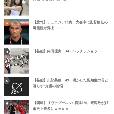
【悲報】チュニジア代表、大会中に監督解任の
可能性が浮上・・・
【芸能】内田理央（34）ヘソチラショット
【芸能】矢部美穂（49）明かした認知症の母と
暮らす“介護の苦悩”
【朗報】リヴァプール vs 横浜FM、観客数がJ主
催史上最多にｗｗｗｗ