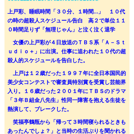
上戸彩、睡眠時間「３０分、１時間…」 １０代
の時の超殺人スケジュール告白 高２で単位１１
０時間足りず「無理じゃん」と泣く泣く退学
女優の上戸彩が４日放送のＴＢＳ系「Ａ－Ｓｔ
ｕｄｉｏ＋」に出演。仕事に追われた１０代の超
殺人的スケジュールを告白した。
上戸は１２歳だった１９９７年に全日本国民的
美少女コンテストで審査員特別賞を受賞し芸能界
入り。１６歳だった２００１年にＴＢＳのドラマ
「３年Ｂ組金八先生」性同一障害を抱える生徒を
熱演して、ブレークした。
笑福亭鶴瓶から「帰って３時間寝られるときも
あったんでしょ？」と当時の生活ぶりを聞かれる