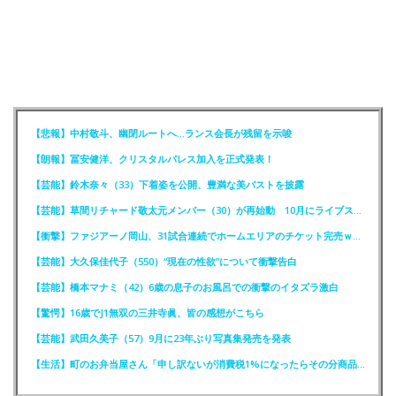
【悲報】中村敬斗、幽閉ルートへ…ランス会長が残留を示唆
【朗報】冨安健洋、クリスタルパレス加入を正式発表！
【芸能】鈴木奈々（33）下着姿を公開、豊満な美バストを披露
【芸能】草間リチャード敬太元メンバー（30）が再始動 10月にライブステージに出演へ
【衝撃】ファジアーノ岡山、31試合連続でホームエリアのチケット完売ｗｗｗｗ
【芸能】大久保佳代子（550）“現在の性欲”について衝撃告白
【芸能】橋本マナミ（42）6歳の息子のお風呂での衝撃のイタズラ激白
【驚愕】16歳でJ1無双の三井寺眞、皆の感想がこちら
【芸能】武田久美子（57）9月に23年ぶり写真集発売を発表
【生活】町のお弁当屋さん「申し訳ないが消費税1%になったらその分商品代を値上げするわ」