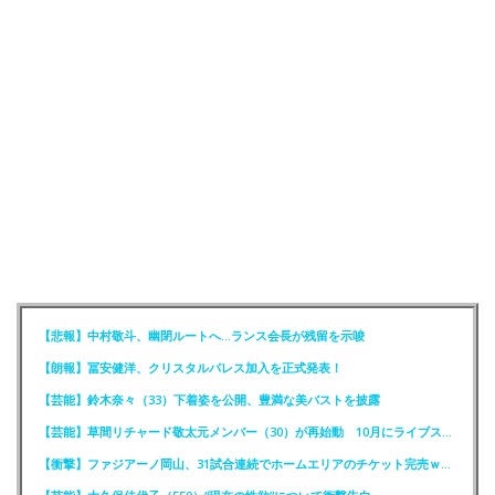
【悲報】中村敬斗、幽閉ルートへ…ランス会長が残留を示唆
【朗報】冨安健洋、クリスタルパレス加入を正式発表！
【芸能】鈴木奈々（33）下着姿を公開、豊満な美バストを披露
【芸能】草間リチャード敬太元メンバー（30）が再始動 10月にライブステージに出演へ
【衝撃】ファジアーノ岡山、31試合連続でホームエリアのチケット完売ｗｗｗｗ