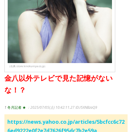
（出典 store.kinokuniya.co.jp）
金八以外テレビで見た記憶がない
な！？
1
冬月記者 ★
：2025/07/05(土) 10:42:11.27
ID:/5XNBzaQ9
https://news.yahoo.co.jp/articles/5bcfcc6c72
6ed9222e0f2e7d7626f95dc7b2e59a