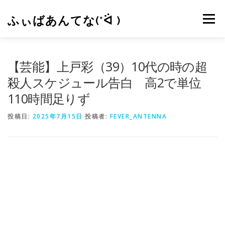
コ
ン
ふぃばあんてな(*ᐛ )
メニュー
テ
ン
ツ
へ
CONTACT
RSS
【芸能】上戸彩（39）10代の時の超
ス
キ
殺人スケジュール告白 高2で単位
ッ
110時間足りず
プ
投稿日:
2025年7月15日
投稿者:
FEVER_ANTENNA