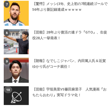
【驚愕】メッシ(39)、史上初の7戦連続ゴールで
56年ぶり新記録達成ｗｗｗｗｗ
【芸能】28年ぶり復活の連ドラ『GTO』、生徒
役28人一挙発表！
【朗報】なでしこジャパン、内田篤人氏＆近賀
ゆかり氏がコーチ就任！
【芸能】宇垣美里VS篠田麻里子 人気漫画『お
ちたらおわり』実写ドラマ化！