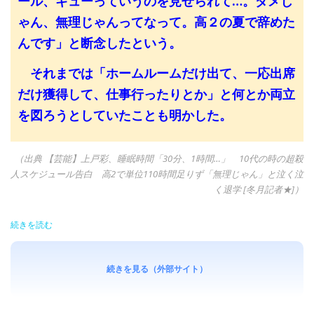
ール、ギューっていうのを見せられて…。ダメじ
ゃん、無理じゃんってなって。高２の夏で辞めた
んです」と断念したという。
それまでは「ホームルームだけ出て、一応出席
だけ獲得して、仕事行ったりとか」と何とか両立
を図ろうとしていたことも明かした。
（出典 【芸能】上戸彩、睡眠時間「30分、1時間…」 10代の時の超殺
人スケジュール告白 高2で単位110時間足りず「無理じゃん」と泣く泣
く退学 [冬月記者★]）
続きを読む
続きを見る（外部サイト）