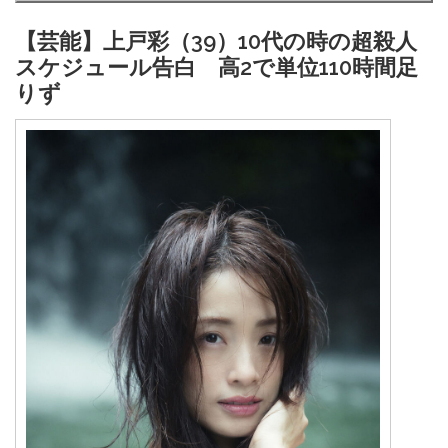
【芸能】上戸彩（39）10代の時の超殺人
スケジュール告白 高2で単位110時間足
りず