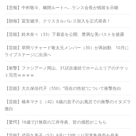
【悲報】中村敬斗、幽閉ルートへ…ランス会長が残留を示唆
【朗報】冨安健洋、クリスタルパレス加入を正式発表！
【芸能】鈴木奈々（33）下着姿を公開、豊満な美バストを披露
【芸能】草間リチャード敬太元メンバー（30）が再始動 10月に
ライブステージに出演へ
【衝撃】ファジアーノ岡山、31試合連続でホームエリアのチケッ
ト完売ｗｗｗｗ
【芸能】大久保佳代子（550）“現在の性欲”について衝撃告白
【芸能】橋本マナミ（42）6歳の息子のお風呂での衝撃のイタズラ
激白
【驚愕】16歳でJ1無双の三井寺眞、皆の感想がこちら
【芸能】武田久美子（57）9月に23年ぶり写真集発売を発表