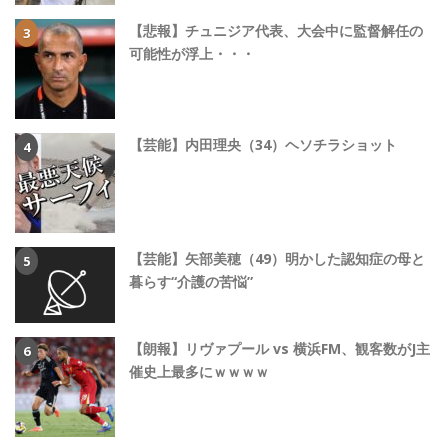
【悲報】チュニジア代表、大会中に監督解任の
可能性が浮上・・・
【芸能】内田理央（34）ヘソチラショット
【芸能】矢部美穂（49）明かした認知症の母と
暮らす“介護の苦悩”
【朗報】リヴァプール vs 横浜FM、観客数がJ主
催史上最多にｗｗｗｗ