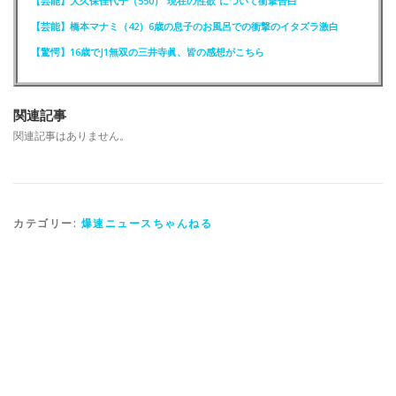
【芸能】大久保佳代子（550）“現在の性欲”について衝撃告白
【芸能】橋本マナミ（42）6歳の息子のお風呂での衝撃のイタズラ激白
【驚愕】16歳でJ1無双の三井寺眞、皆の感想がこちら
関連記事
関連記事はありません。
カテゴリー:
爆速ニュースちゃんねる