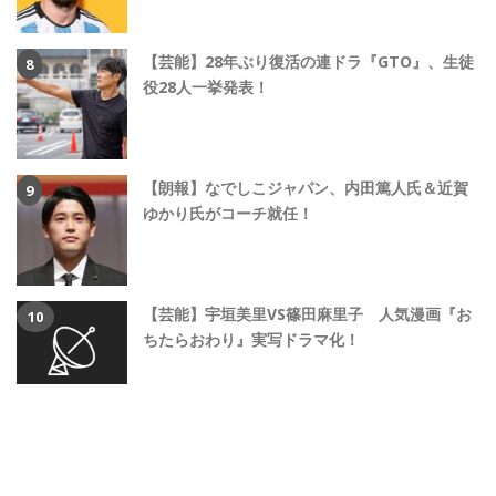
【芸能】28年ぶり復活の連ドラ『GTO』、生徒
役28人一挙発表！
【朗報】なでしこジャパン、内田篤人氏＆近賀
ゆかり氏がコーチ就任！
【芸能】宇垣美里VS篠田麻里子 人気漫画『お
ちたらおわり』実写ドラマ化！