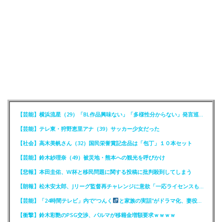
【芸能】横浜流星（29）「BL作品興味ない」「多様性分からない」発言巡りFCが注意喚起
【芸能】テレ東・狩野恵里アナ（39）サッカー少女だった
【社会】高木美帆さん（32）国民栄誉賞記念品は「包丁」１０本セット
【芸能】鈴木紗理奈（49）被災地・熊本への観光を呼びかけ
【悲報】本田圭佑、W杯と移民問題に関する投稿に批判殺到してしまう
【朗報】松木安太郎、Jリーグ監督再チャレンジに意欲「一応ライセンスも持っているので」
【芸能】「24時間テレビ」内で”つんく
と家族の実話”がドラマ化、妻役は北川景子
【衝撃】鈴木彩艶のPSG交渉、パルマが移籍金増額要求ｗｗｗｗ