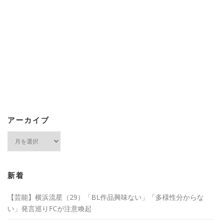
アーカイブ
ア
ー
カ
イ
ブ
新着
【芸能】横浜流星（29）「BL作品興味ない」「多様性分からな
い」発言巡りFCが注意喚起