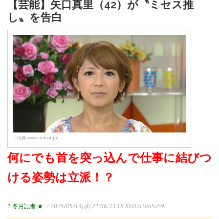
【芸能】矢口真里（42）が〝ミセス推
し〟を告白
（出典 www.nhk.or.jp）
何にでも首を突っ込んで仕事に結びつ
ける姿勢は立派！？
1
冬月記者 ★
：2025/05/14(水) 21:06:33.18
ID:O7cUm5uS9