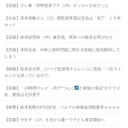
【芸能】テレ東・狩野恵里アナ（39）サッカー少女だった
【社会】高木美帆さん（32）国民栄誉賞記念品は「包丁」１０本
セット
【芸能】鈴木紗理奈（49）被災地・熊本への観光を呼びかけ
【悲報】本田圭佑、W杯と移民問題に関する投稿に批判殺到して
しまう
【朗報】松木安太郎、Jリーグ監督再チャレンジに意欲「一応ライ
センスも持っているので」
【芸能】「24時間テレビ」内で”つんく
と家族の実話”がドラマ
化、妻役は北川景子
【衝撃】鈴木彩艶のPSG交渉、パルマが移籍金増額要求ｗｗｗｗ
【芸能】やす子（27）９月から週一で子ども食堂開始へ