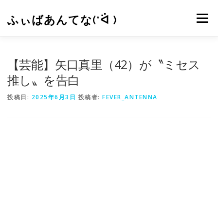
コ
ン
ふぃばあんてな(*ᐛ )
メニュー
テ
ン
ツ
へ
CONTACT
RSS
【芸能】矢口真里（42）が〝ミセス
ス
キ
推し〟を告白
ッ
プ
投稿日:
2025年6月3日
投稿者:
FEVER_ANTENNA