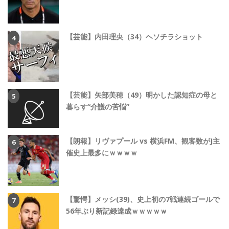
【芸能】内田理央（34）ヘソチラショット
【芸能】矢部美穂（49）明かした認知症の母と
暮らす“介護の苦悩”
【朗報】リヴァプール vs 横浜FM、観客数がJ主
催史上最多にｗｗｗｗ
【驚愕】メッシ(39)、史上初の7戦連続ゴールで
56年ぶり新記録達成ｗｗｗｗｗ