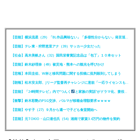
【芸能】横浜流星（29）「BL作品興味ない」「多様性分からない」発言巡りFCが注意喚起
【芸能】テレ東・狩野恵里アナ（39）サッカー少女だった
【社会】高木美帆さん（32）国民栄誉賞記念品は「包丁」１０本セット
【芸能】鈴木紗理奈（49）被災地・熊本への観光を呼びかけ
【悲報】本田圭佑、W杯と移民問題に関する投稿に批判殺到してしまう
【朗報】松木安太郎、Jリーグ監督再チャレンジに意欲「一応ライセンスも持っているので」
【芸能】「24時間テレビ」内で”つんく
と家族の実話”がドラマ化、妻役は北川景子
【衝撃】鈴木彩艶のPSG交渉、パルマが移籍金増額要求ｗｗｗｗ
【芸能】やす子（27）９月から週一で子ども食堂開始へ
【芸能】元TOKIO・山口達也氏（54）湘南で家賃3.4万円の物件を契約