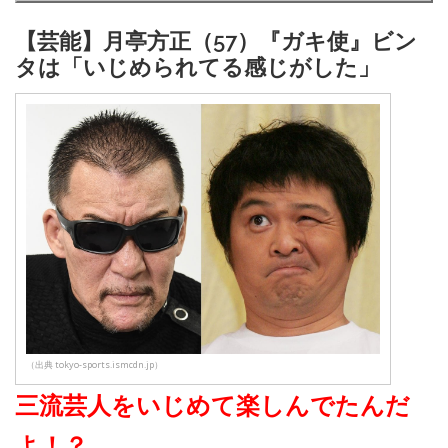
【芸能】月亭方正（57）『ガキ使』ビン
タは「いじめられてる感じがした」
（出典 tokyo-sports.ismcdn.jp）
三流芸人をいじめて楽しんでたんだ
よ！？