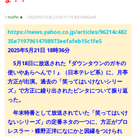
1
muffin ★
：2025/05/21(水) 23:56:17.19
ID:f1c0kGu49
https://news.yahoo.co.jp/articles/96214c482
35e71979614708973eefafeb15c1fe5
2025年5月21日 18時36分
5月18日に放送された『ダウンタウンのガキの
使いやあらへんで！』（日本テレビ系）に、月亭
方正が出演。過去の「笑ってはいけないシリー
ズ」で方正に繰り出されたビンタについて振り返
った。
年末特番として放送されていた「笑ってはいけ
ないシリーズ」の定番ネタの一つに、方正がプロ
レスラー・蝶野正洋になにかと因縁をつけられ