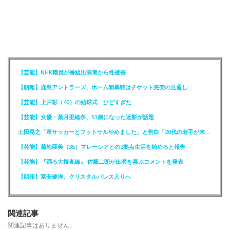
【芸能】NHK職員が番組出演者から性被害
【朗報】鹿島アントラーズ、ホーム開幕戦はチケット完売の見通し
【芸能】上戸彩（40）の始球式 ひどすぎた
【芸能】女優・葉月里緒奈、51歳になった近影が話題
土田晃之「草サッカーとフットサルやめました」と告白「20代の若手が来るんです。つまんなくて」
【芸能】菊地亜美（35）マレーシアとの2拠点生活を始めると報告
【芸能】『踊る大捜査線』 佐藤二朗が出演を喜ぶコメントを発表
【朗報】冨安健洋、クリスタルパレス入りへ
関連記事
関連記事はありません。