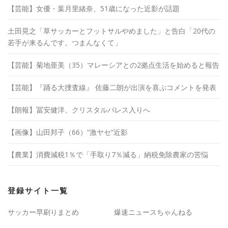
【芸能】女優・葉月里緒奈、51歳になった近影が話題
土田晃之「草サッカーとフットサルやめました」と告白「20代の
若手が来るんです。つまんなくて」
【芸能】菊地亜美（35）マレーシアとの2拠点生活を始めると報告
【芸能】『踊る大捜査線』 佐藤二朗が出演を喜ぶコメントを発表
【朗報】冨安健洋、クリスタルパレス入りへ
【画像】山田邦子（66）“激ヤセ”近影
【農業】消費減税1％で「手取り7％減る」納税免除農家の苦悩
登録サイト一覧
サッカー早刷りまとめ
爆速ニュースちゃんねる