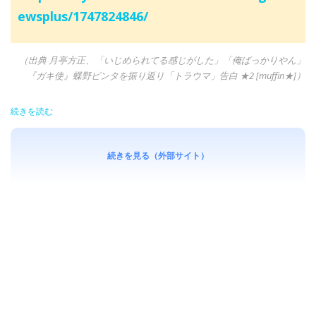
ewsplus/1747824846/
（出典 月亭方正、「いじめられてる感じがした」「俺ばっかりやん」
『ガキ使』蝶野ビンタを振り返り「トラウマ」告白 ★2 [muffin★]）
続きを読む
続きを見る（外部サイト）