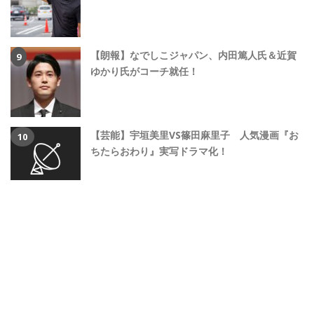
【朗報】なでしこジャパン、内田篤人氏＆近賀
ゆかり氏がコーチ就任！
【芸能】宇垣美里VS篠田麻里子 人気漫画『お
ちたらおわり』実写ドラマ化！