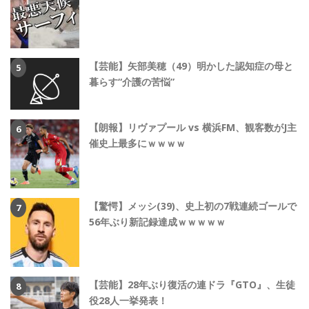
【芸能】矢部美穂（49）明かした認知症の母と
暮らす“介護の苦悩”
【朗報】リヴァプール vs 横浜FM、観客数がJ主
催史上最多にｗｗｗｗ
【驚愕】メッシ(39)、史上初の7戦連続ゴールで
56年ぶり新記録達成ｗｗｗｗｗ
【芸能】28年ぶり復活の連ドラ『GTO』、生徒
役28人一挙発表！