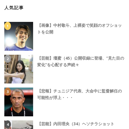
人気記事
【画像】中村敬斗、上裸姿で笑顔のオフショッ
トを公開
【芸能】壇蜜（45）公開収録に登場、“見た目の
変化”を心配する声続々
【悲報】チュニジア代表、大会中に監督解任の
可能性が浮上・・・
【芸能】内田理央（34）ヘソチラショット