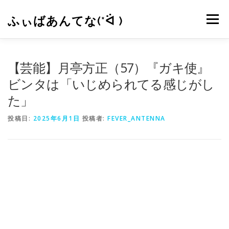
コ
ン
ふぃばあんてな(*ᐛ )
メニュー
テ
ン
ツ
へ
CONTACT
RSS
【芸能】月亭方正（57）『ガキ使』
ス
キ
ビンタは「いじめられてる感じがし
ッ
た」
プ
投稿日:
2025年6月1日
投稿者:
FEVER_ANTENNA