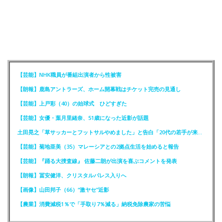
【芸能】NHK職員が番組出演者から性被害
【朗報】鹿島アントラーズ、ホーム開幕戦はチケット完売の見通し
【芸能】上戸彩（40）の始球式 ひどすぎた
【芸能】女優・葉月里緒奈、51歳になった近影が話題
土田晃之「草サッカーとフットサルやめました」と告白「20代の若手が来るんです。つまんなくて」
【芸能】菊地亜美（35）マレーシアとの2拠点生活を始めると報告
【芸能】『踊る大捜査線』 佐藤二朗が出演を喜ぶコメントを発表
【朗報】冨安健洋、クリスタルパレス入りへ
【画像】山田邦子（66）“激ヤセ”近影
【農業】消費減税1％で「手取り7％減る」納税免除農家の苦悩