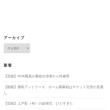
アーカイブ
ア
ー
カ
イ
ブ
新着
【芸能】NHK職員が番組出演者から性被害
【朗報】鹿島アントラーズ、ホーム開幕戦はチケット完売の見通
し
【芸能】上戸彩（40）の始球式 ひどすぎた