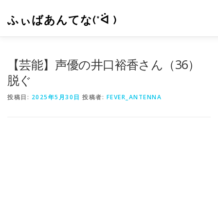
コ
ン
ふぃばあんてな(*ᐛ )
テ
ン
ツ
へ
CONTACT
RSS
【芸能】声優の井口裕香さん（36）
ス
キ
脱ぐ
ッ
プ
投稿日:
2025年5月30日
投稿者:
FEVER_ANTENNA