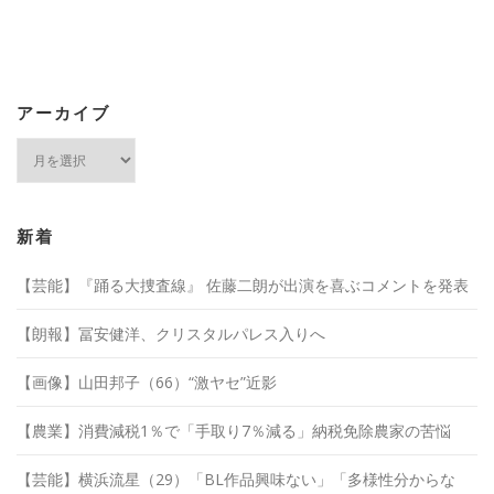
アーカイブ
ア
ー
カ
イ
ブ
新着
【芸能】『踊る大捜査線』 佐藤二朗が出演を喜ぶコメントを発表
【朗報】冨安健洋、クリスタルパレス入りへ
【画像】山田邦子（66）“激ヤセ”近影
【農業】消費減税1％で「手取り7％減る」納税免除農家の苦悩
【芸能】横浜流星（29）「BL作品興味ない」「多様性分からな