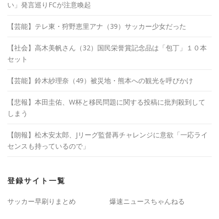
い」発言巡りFCが注意喚起
【芸能】テレ東・狩野恵里アナ（39）サッカー少女だった
【社会】高木美帆さん（32）国民栄誉賞記念品は「包丁」１０本
セット
【芸能】鈴木紗理奈（49）被災地・熊本への観光を呼びかけ
【悲報】本田圭佑、W杯と移民問題に関する投稿に批判殺到して
しまう
【朗報】松木安太郎、Jリーグ監督再チャレンジに意欲「一応ライ
センスも持っているので」
登録サイト一覧
サッカー早刷りまとめ
爆速ニュースちゃんねる