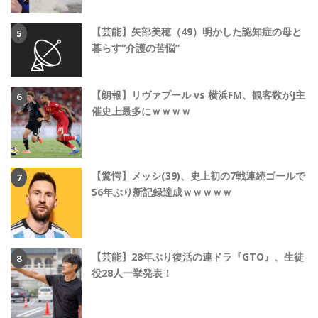
【芸能】矢部美穂（49）明かした認知症の母と
暮らす“介護の苦悩”
【朗報】リヴァプール vs 横浜FM、観客数がJ主
催史上最多にｗｗｗｗ
【驚愕】メッシ(39)、史上初の7戦連続ゴールで
56年ぶり新記録達成ｗｗｗｗｗ
【芸能】28年ぶり復活の連ドラ『GTO』、生徒
役28人一挙発表！