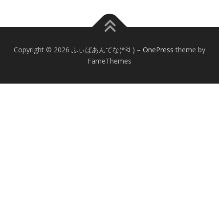
Copyright © 2026 ふぃばあんてな(*ᐛ )
–
OnePress
theme by
FameThemes