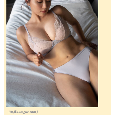
（出典 i.imgur.com）