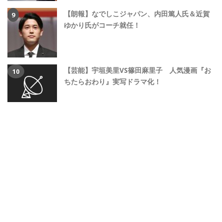
【朗報】なでしこジャパン、内田篤人氏＆近賀
ゆかり氏がコーチ就任！
【芸能】宇垣美里VS篠田麻里子 人気漫画『お
ちたらおわり』実写ドラマ化！