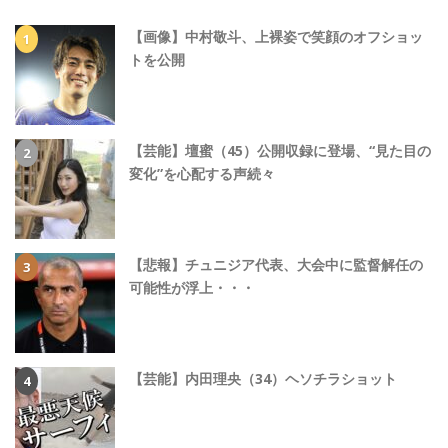
【画像】中村敬斗、上裸姿で笑顔のオフショッ
トを公開
【芸能】壇蜜（45）公開収録に登場、“見た目の
変化”を心配する声続々
【悲報】チュニジア代表、大会中に監督解任の
可能性が浮上・・・
【芸能】内田理央（34）ヘソチラショット