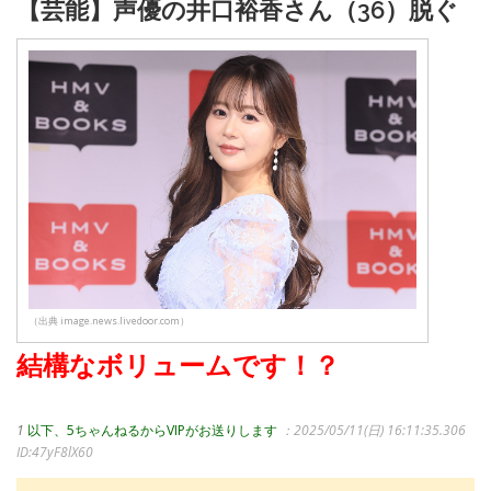
【芸能】声優の井口裕香さん（36）脱ぐ
（出典 image.news.livedoor.com）
結構なボリュームです！？
1
以下、5ちゃんねるからVIPがお送りします
：2025/05/11(日) 16:11:35.306
ID:47yF8lX60