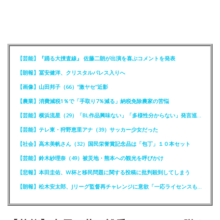
【芸能】『踊る大捜査線』 佐藤二朗が出演を喜ぶコメントを発表
【朗報】冨安健洋、クリスタルパレス入りへ
【画像】山田邦子（66）“激ヤセ”近影
【農業】消費減税1％で「手取り7％減る」納税免除農家の苦悩
【芸能】横浜流星（29）「BL作品興味ない」「多様性分からない」発言巡りFCが注意喚起
【芸能】テレ東・狩野恵里アナ（39）サッカー少女だった
【社会】高木美帆さん（32）国民栄誉賞記念品は「包丁」１０本セット
【芸能】鈴木紗理奈（49）被災地・熊本への観光を呼びかけ
【悲報】本田圭佑、W杯と移民問題に関する投稿に批判殺到してしまう
【朗報】松木安太郎、Jリーグ監督再チャレンジに意欲「一応ライセンスも持っているので」