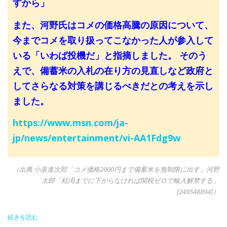
すから」
また、河野氏はコメの価格高騰の原因について、
今までコメを取り扱ってこなかった人が参入して
いる「いわば投機だ」と指摘しました。 そのう
えで、備蓄米の入札の在り方の見直しなど政府と
してさらなる対策を講じるべきだとの考えを示し
ました。
https://www.msn.com/ja-
jp/news/entertainment/vi-AA1Fdg9w
（出典 小泉進次郎「コメ価格2000円まで備蓄米を無制限に出す」河野
太郎「枯渇までに下がらなければ関税ゼロで輸入解禁する」
[249548894]）
続きを読む