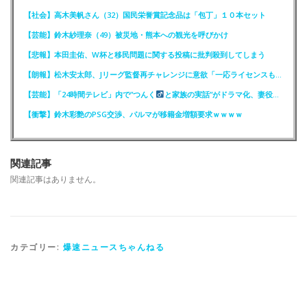
【社会】高木美帆さん（32）国民栄誉賞記念品は「包丁」１０本セット
【芸能】鈴木紗理奈（49）被災地・熊本への観光を呼びかけ
【悲報】本田圭佑、W杯と移民問題に関する投稿に批判殺到してしまう
【朗報】松木安太郎、Jリーグ監督再チャレンジに意欲「一応ライセンスも持っているので」
【芸能】「24時間テレビ」内で”つんく
と家族の実話”がドラマ化、妻役は北川景子
【衝撃】鈴木彩艶のPSG交渉、パルマが移籍金増額要求ｗｗｗｗ
関連記事
関連記事はありません。
カテゴリー:
爆速ニュースちゃんねる