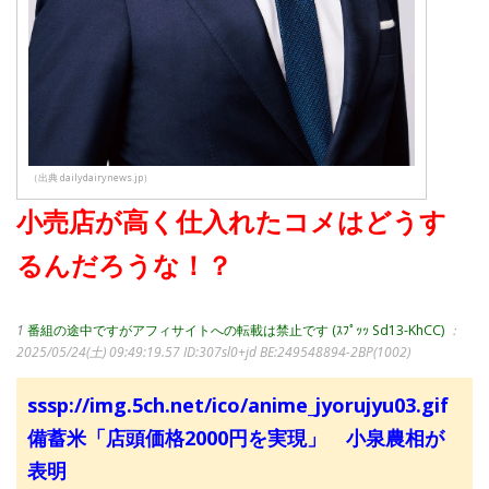
（出典 dailydairynews.jp）
小売店が高く仕入れたコメはどうす
るんだろうな！？
1
番組の途中ですがアフィサイトへの転載は禁止です (ｽﾌﾟｯｯ Sd13-KhCC)
：
2025/05/24(土) 09:49:19.57
ID:307sl0+jd BE:249548894-2BP(1002)
sssp://img.5ch.net/ico/anime_jyorujyu03.gif
備蓄米「店頭価格2000円を実現」 小泉農相が
表明