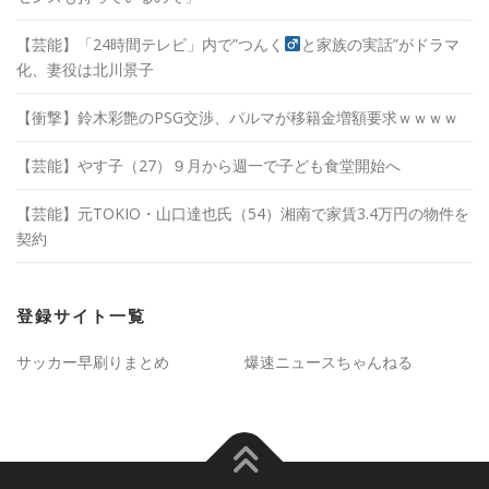
【芸能】「24時間テレビ」内で”つんく
と家族の実話”がドラマ
化、妻役は北川景子
【衝撃】鈴木彩艶のPSG交渉、パルマが移籍金増額要求ｗｗｗｗ
【芸能】やす子（27）９月から週一で子ども食堂開始へ
【芸能】元TOKIO・山口達也氏（54）湘南で家賃3.4万円の物件を
契約
登録サイト一覧
サッカー早刷りまとめ
爆速ニュースちゃんねる