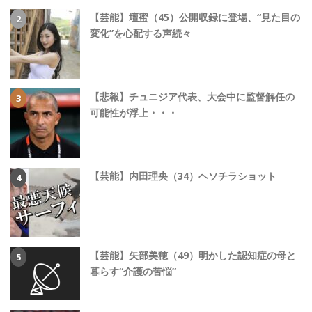
【芸能】壇蜜（45）公開収録に登場、“見た目の
変化”を心配する声続々
【悲報】チュニジア代表、大会中に監督解任の
可能性が浮上・・・
【芸能】内田理央（34）ヘソチラショット
【芸能】矢部美穂（49）明かした認知症の母と
暮らす“介護の苦悩”