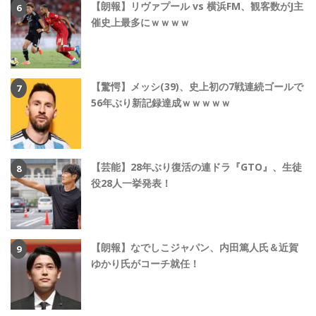
【朗報】リヴァプール vs 横浜FM、観客数がJ主
催史上最多にｗｗｗｗ
【驚愕】メッシ(39)、史上初の7戦連続ゴールで
56年ぶり新記録達成ｗｗｗｗｗ
【芸能】28年ぶり復活の連ドラ『GTO』、生徒
役28人一挙発表！
【朗報】なでしこジャパン、内田篤人氏＆近賀
ゆかり氏がコーチ就任！