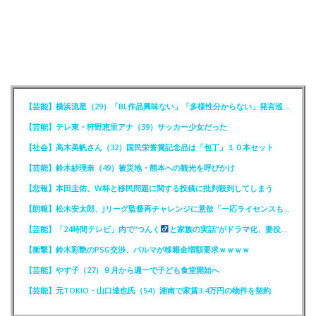
【芸能】横浜流星（29）「BL作品興味ない」「多様性分からない」発言巡りFCが注意喚起
【芸能】テレ東・狩野恵里アナ（39）サッカー少女だった
【社会】高木美帆さん（32）国民栄誉賞記念品は「包丁」１０本セット
【芸能】鈴木紗理奈（49）被災地・熊本への観光を呼びかけ
【悲報】本田圭佑、W杯と移民問題に関する投稿に批判殺到してしまう
【朗報】松木安太郎、Jリーグ監督再チャレンジに意欲「一応ライセンスも持っているので」
【芸能】「24時間テレビ」内で”つんく
と家族の実話”がドラマ化、妻役は北川景子
【衝撃】鈴木彩艶のPSG交渉、パルマが移籍金増額要求ｗｗｗｗ
【芸能】やす子（27）９月から週一で子ども食堂開始へ
【芸能】元TOKIO・山口達也氏（54）湘南で家賃3.4万円の物件を契約