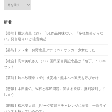
ア
ー
カ
イ
ブ
新着
【芸能】横浜流星（29）「BL作品興味ない」「多様性分からな
い」発言巡りFCが注意喚起
【芸能】テレ東・狩野恵里アナ（39）サッカー少女だった
【社会】高木美帆さん（32）国民栄誉賞記念品は「包丁」１０本
セット
【芸能】鈴木紗理奈（49）被災地・熊本への観光を呼びかけ
【悲報】本田圭佑、W杯と移民問題に関する投稿に批判殺到して
しまう
【朗報】松木安太郎、Jリーグ監督再チャレンジに意欲「一応ライ
センスも持っているので」