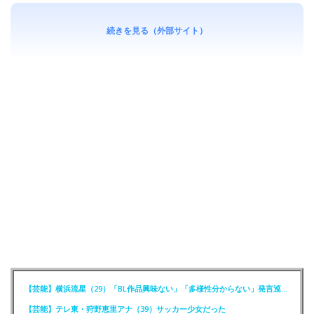
続きを見る（外部サイト）
【芸能】横浜流星（29）「BL作品興味ない」「多様性分からない」発言巡りFCが注意喚起
【芸能】テレ東・狩野恵里アナ（39）サッカー少女だった