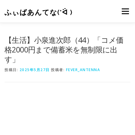
コ
ン
ふぃばあんてな(*ᐛ )
メニュー
テ
ン
ツ
へ
CONTACT
RSS
【生活】小泉進次郎（44）「コメ価
ス
キ
格2000円まで備蓄米を無制限に出
ッ
す」
プ
投稿日:
2025年5月27日
投稿者:
FEVER_ANTENNA