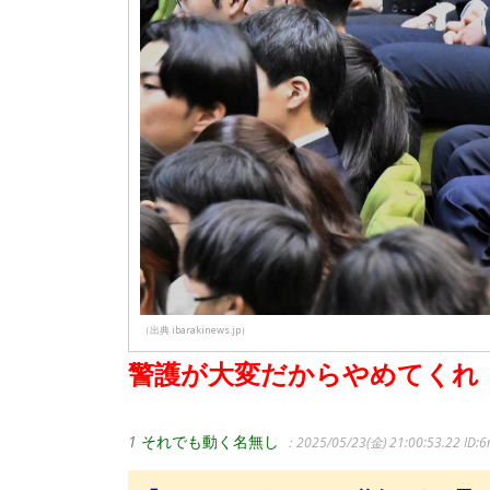
（出典 ibarakinews.jp）
警護が大変だからやめてくれ
1
それでも動く名無し
：2025/05/23(金) 21:00:53.22
ID: