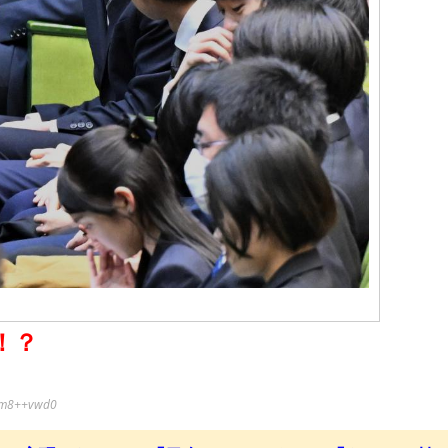
！？
6m8++vwd0