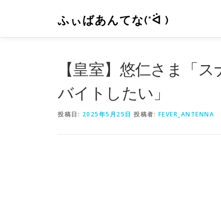
コ
ン
ふぃばあんてな(*ᐛ )
テ
ン
ツ
へ
【皇室】悠仁さま「ス
ス
キ
バイトしたい」
ッ
プ
投稿日:
2025年5月25日
投稿者:
FEVER_ANTENNA