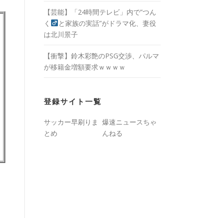
【芸能】「24時間テレビ」内で”つん
く
と家族の実話”がドラマ化、妻役
は北川景子
【衝撃】鈴木彩艶のPSG交渉、パルマ
が移籍金増額要求ｗｗｗｗ
登録サイト一覧
サッカー早刷りま
爆速ニュースちゃ
とめ
んねる