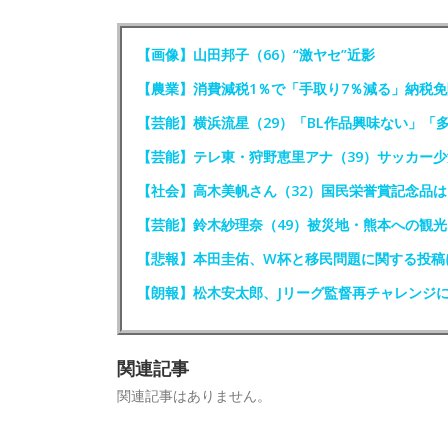
【画像】山田邦子（66）“激ヤセ”近影
【農業】消費減税1％で「手取り7％減る」納税
【芸能】横浜流星（29）「BL作品興味ない」「
【芸能】テレ東・狩野恵里アナ（39）サッカー
【社会】高木美帆さん（32）国民栄誉賞記念品
【芸能】鈴木紗理奈（49）被災地・熊本への観
【悲報】本田圭佑、W杯と移民問題に関する投稿
【朗報】松木安太郎、Jリーグ監督再チャレンジ
関連記事
関連記事はありません。