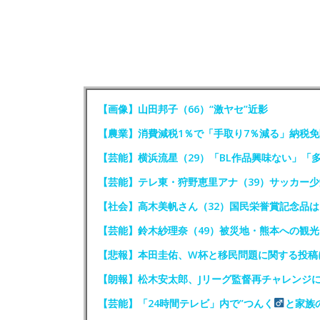
【画像】山田邦子（66）“激ヤセ”近影
【農業】消費減税1％で「手取り7％減る」納税
【芸能】横浜流星（29）「BL作品興味ない」「
【芸能】テレ東・狩野恵里アナ（39）サッカー
【社会】高木美帆さん（32）国民栄誉賞記念品
【芸能】鈴木紗理奈（49）被災地・熊本への観
【悲報】本田圭佑、W杯と移民問題に関する投稿
【朗報】松木安太郎、Jリーグ監督再チャレンジ
【芸能】「24時間テレビ」内で”つんく
と家族