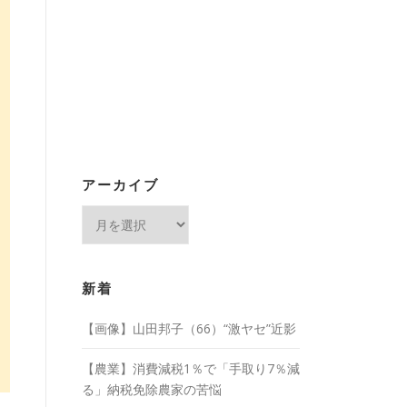
アーカイブ
ア
ー
カ
イ
新着
ブ
【画像】山田邦子（66）“激ヤセ”近影
【農業】消費減税1％で「手取り7％減
る」納税免除農家の苦悩