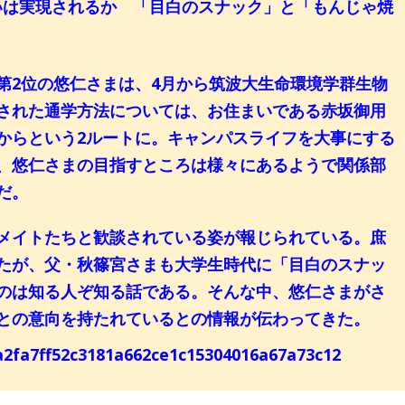
いは実現されるか 「目白のスナック」と「もんじゃ焼
2位の悠仁さまは、4月から筑波大生命環境学群生物
された通学方法については、お住まいである赤坂御用
からという2ルートに。キャンパスライフを大事にする
、悠仁さまの目指すところは様々にあるようで関係部
だ。
メイトたちと歓談されている姿が報じられている。庶
たが、父・秋篠宮さまも大学生時代に「目白のスナッ
のは知る人ぞ知る話である。そんな中、悠仁さまがさ
との意向を持たれているとの情報が伝わってきた。
aa2fa7ff52c3181a662ce1c15304016a67a73c12