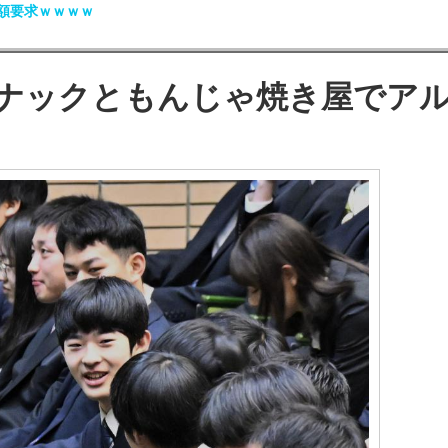
額要求ｗｗｗｗ
ナックともんじゃ焼き屋でア