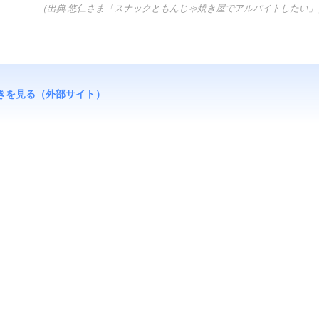
（出典 悠仁さま「スナックともんじゃ焼き屋でアルバイトしたい」
きを見る（外部サイト）