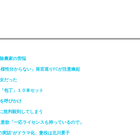
免除農家の苦悩
多様性分からない」発言巡りFCが注意喚起
少女だった
は「包丁」１０本セット
光を呼びかけ
に批判殺到してしまう
に意欲「一応ライセンスも持っているので」
の実話”がドラマ化、妻役は北川景子