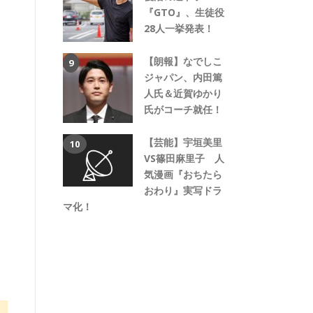
『GTO』、生徒役
28人一挙発表！
【朗報】なでしこ
ジャパン、内田篤
人氏＆近賀ゆかり
氏がコーチ就任！
【芸能】宇垣美里
VS篠田麻里子 人
気漫画『おちたら
おわり』実写ドラ
マ化！