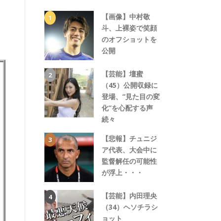
【画像】中村敬
斗、上裸姿で笑顔
のオフショットを
公開
【芸能】壇蜜
（45）公開収録に
登場、“見た目の変
化”を心配する声
続々
【悲報】チュニジ
ア代表、大会中に
監督解任の可能性
が浮上・・・
【芸能】内田理央
（34）ヘソチラシ
ョット