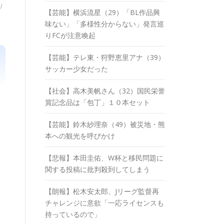
）
【芸能】横浜流星（29）「BL作品興
味ない」「多様性分からない」発言巡
りFCが注意喚起
【芸能】テレ東・狩野恵里アナ（39）
サッカー少女だった
【社会】高木美帆さん（32）国民栄誉
賞記念品は「包丁」１０本セット
【芸能】鈴木紗理奈（49）被災地・熊
本への観光を呼びかけ
【悲報】本田圭佑、W杯と移民問題に
関する投稿に批判殺到してしまう
【朗報】松木安太郎、Jリーグ監督再
チャレンジに意欲「一応ライセンスも
持っているので」