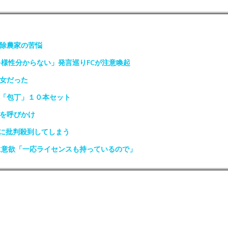
免除農家の苦悩
多様性分からない」発言巡りFCが注意喚起
少女だった
は「包丁」１０本セット
光を呼びかけ
に批判殺到してしまう
に意欲「一応ライセンスも持っているので」