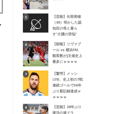
【芸能】矢部美穂
ル
（49）明かした認
知症の母と暮ら
す“介護の苦悩”
【朗報】リヴァプ
ール vs 横浜FM、
観客数がJ主催史上
最多にｗｗｗｗ
【驚愕】メッシ
(39)、史上初の7戦
連続ゴールで56年
ぶり新記録達成ｗ
ｗｗｗｗ
【芸能】28年ぶり
復活の連ドラ