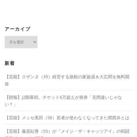
アーカイブ
ア
ー
カ
イ
ブ
新着
【芸能】スザンヌ（39）経営する旅館の家族湯＆大広間を無料開
放
【朗報】J2開幕戦、チケット6万超えが発券「見間違いじゃな
い？」
【芸能】メッセ黒田（56）若者が使わなくなってきた関西弁とは
【芸能】藤原紀香（55）が『メイジ・ザ・キャッツアイ』の戦闘