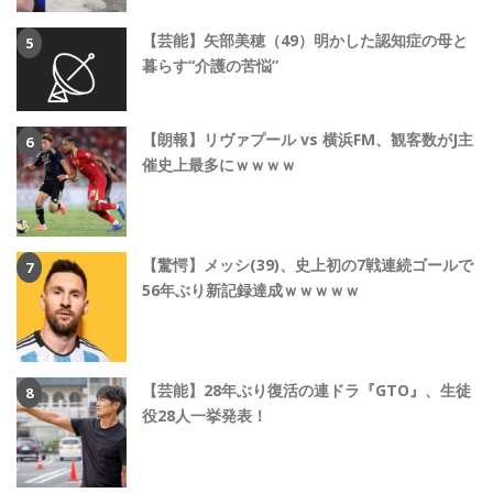
【芸能】矢部美穂（49）明かした認知症の母と
暮らす“介護の苦悩”
【朗報】リヴァプール vs 横浜FM、観客数がJ主
催史上最多にｗｗｗｗ
【驚愕】メッシ(39)、史上初の7戦連続ゴールで
56年ぶり新記録達成ｗｗｗｗｗ
【芸能】28年ぶり復活の連ドラ『GTO』、生徒
役28人一挙発表！