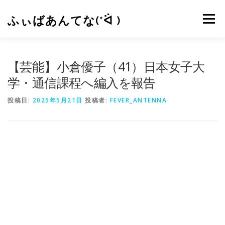
コ
ン
ふぃばあんてな(*ᐛ )
メニュー
テ
ン
ツ
へ
CONTACT
RSS
【芸能】小倉優子（41）日本女子大
ス
キ
学・通信課程へ編入を報告
ッ
プ
投稿日:
2025年5月21日
投稿者:
FEVER_ANTENNA