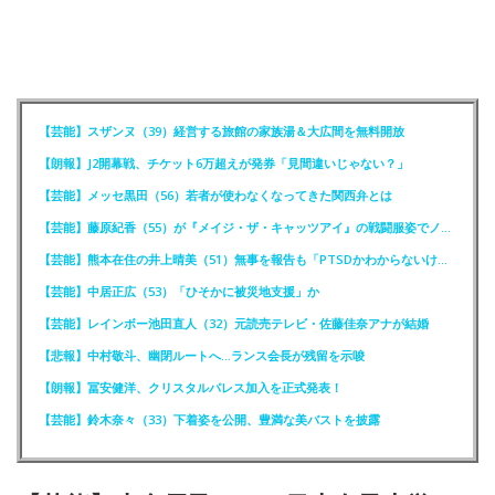
【芸能】スザンヌ（39）経営する旅館の家族湯＆大広間を無料開放
【朗報】J2開幕戦、チケット6万超えが発券「見間違いじゃない？」
【芸能】メッセ黒田（56）若者が使わなくなってきた関西弁とは
【芸能】藤原紀香（55）が『メイジ・ザ・キャッツアイ』の戦闘服姿でノーバン投球
【芸能】熊本在住の井上晴美（51）無事を報告も「PTSDかわからないけど震えと涙が」
【芸能】中居正広（53）「ひそかに被災地支援」か
【芸能】レインボー池田直人（32）元読売テレビ・佐藤佳奈アナが結婚
【悲報】中村敬斗、幽閉ルートへ…ランス会長が残留を示唆
【朗報】冨安健洋、クリスタルパレス加入を正式発表！
【芸能】鈴木奈々（33）下着姿を公開、豊満な美バストを披露