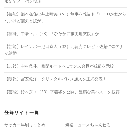
服姿でノーバン投球
【芸能】熊本在住の井上晴美（51）無事を報告も「PTSDかわから
ないけど震えと涙が」
【芸能】中居正広（53）「ひそかに被災地支援」か
【芸能】レインボー池田直人（32）元読売テレビ・佐藤佳奈アナ
が結婚
【悲報】中村敬斗、幽閉ルートへ…ランス会長が残留を示唆
【朗報】冨安健洋、クリスタルパレス加入を正式発表！
【芸能】鈴木奈々（33）下着姿を公開、豊満な美バストを披露
登録サイト一覧
サッカー早刷りまとめ
爆速ニュースちゃんねる