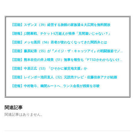
【芸能】スザンヌ（39）経営する旅館の家族湯＆大広間を無料開放
【朗報】J2開幕戦、チケット6万超えが発券「見間違いじゃない？」
【芸能】メッセ黒田（56）若者が使わなくなってきた関西弁とは
【芸能】藤原紀香（55）が『メイジ・ザ・キャッツアイ』の戦闘服姿でノーバン投球
【芸能】熊本在住の井上晴美（51）無事を報告も「PTSDかわからないけど震えと涙が」
【芸能】中居正広（53）「ひそかに被災地支援」か
【芸能】レインボー池田直人（32）元読売テレビ・佐藤佳奈アナが結婚
【悲報】中村敬斗、幽閉ルートへ…ランス会長が残留を示唆
関連記事
関連記事はありません。