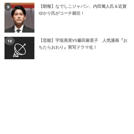
【朗報】なでしこジャパン、内田篤人氏＆近賀
ゆかり氏がコーチ就任！
【芸能】宇垣美里VS篠田麻里子 人気漫画『お
ちたらおわり』実写ドラマ化！