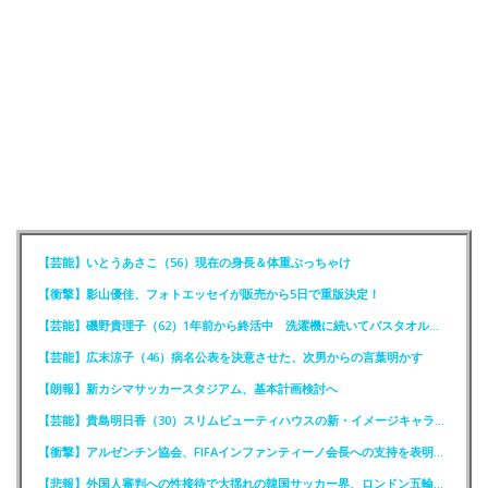
【芸能】いとうあさこ（56）現在の身長＆体重ぶっちゃけ
【衝撃】影山優佳、フォトエッセイが販売から5日で重版決定！
【芸能】磯野貴理子（62）1年前から終活中 洗濯機に続いてバスタオルも処分
【芸能】広末涼子（46）病名公表を決意させた、次男からの言葉明かす
【朗報】新カシマサッカースタジアム、基本計画検討へ
【芸能】貴島明日香（30）スリムビューティハウスの新・イメージキャラクター就任！
【衝撃】アルゼンチン協会、FIFAインファンティーノ会長への支持を表明ｗｗｗｗ
【悲報】外国人審判への性接待で大揺れの韓国サッカー界、ロンドン五輪メダル剝奪か