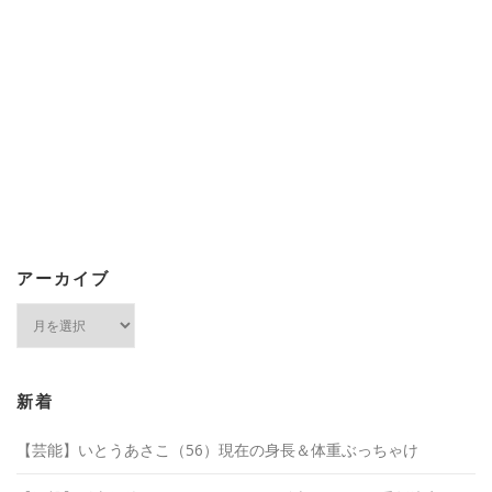
アーカイブ
ア
ー
カ
イ
ブ
新着
【芸能】いとうあさこ（56）現在の身長＆体重ぶっちゃけ