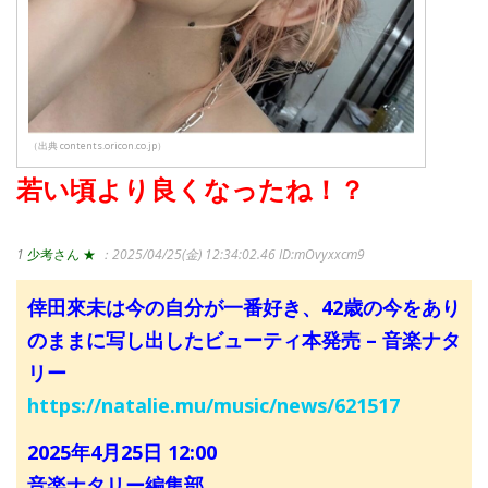
（出典 contents.oricon.co.jp）
若い頃より良くなったね！？
1
少考さん ★
：2025/04/25(金) 12:34:02.46
ID:mOvyxxcm9
倖田來未は今の自分が一番好き、42歳の今をあり
のままに写し出したビューティ本発売 – 音楽ナタ
リー
https://natalie.mu/music/news/621517
2025年4月25日 12:00
音楽ナタリー編集部