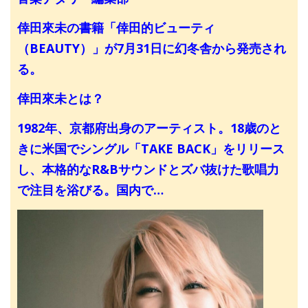
倖田來未の書籍「倖田的ビューティ
（BEAUTY）」が7月31日に幻冬舎から発売され
る。
倖田來未とは？
1982年、京都府出身のアーティスト。18歳のと
きに米国でシングル「TAKE BACK」をリリース
し、本格的なR&Bサウンドとズバ抜けた歌唱力
で注目を浴びる。国内で…