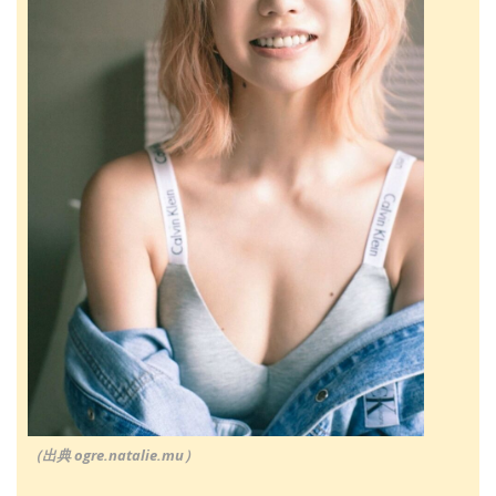
（出典 ogre.natalie.mu）