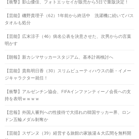
【衝撃】影山優佳、フォトエッセイが販売から5日で重版決定！
【芸能】磯野貴理子（62）1年前から終活中 洗濯機に続いてバス
タオルも処分
【芸能】広末涼子（46）病名公表を決意させた、次男からの言葉
明かす
【朗報】新カシマサッカースタジアム、基本計画検討へ
【芸能】貴島明日香（30）スリムビューティハウスの新・イメー
ジキャラクター就任！
【衝撃】アルゼンチン協会、FIFAインファンティーノ会長への支
持を表明ｗｗｗｗ
【悲報】外国人審判への性接待で大揺れの韓国サッカー界、ロン
ドン五輪メダル剝奪か
【芸能】スザンヌ（39）経営する旅館の家族湯＆大広間を無料開