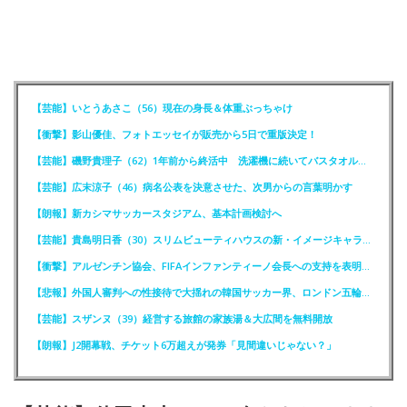
【芸能】いとうあさこ（56）現在の身長＆体重ぶっちゃけ
【衝撃】影山優佳、フォトエッセイが販売から5日で重版決定！
【芸能】磯野貴理子（62）1年前から終活中 洗濯機に続いてバスタオルも処分
【芸能】広末涼子（46）病名公表を決意させた、次男からの言葉明かす
【朗報】新カシマサッカースタジアム、基本計画検討へ
【芸能】貴島明日香（30）スリムビューティハウスの新・イメージキャラクター就任！
【衝撃】アルゼンチン協会、FIFAインファンティーノ会長への支持を表明ｗｗｗｗ
【悲報】外国人審判への性接待で大揺れの韓国サッカー界、ロンドン五輪メダル剝奪か
【芸能】スザンヌ（39）経営する旅館の家族湯＆大広間を無料開放
【朗報】J2開幕戦、チケット6万超えが発券「見間違いじゃない？」