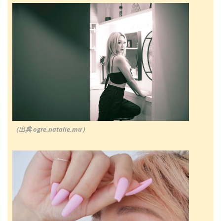
（出典 ogre.natalie.mu）