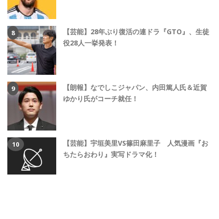
【芸能】28年ぶり復活の連ドラ『GTO』、生徒
役28人一挙発表！
【朗報】なでしこジャパン、内田篤人氏＆近賀
ゆかり氏がコーチ就任！
【芸能】宇垣美里VS篠田麻里子 人気漫画『お
ちたらおわり』実写ドラマ化！