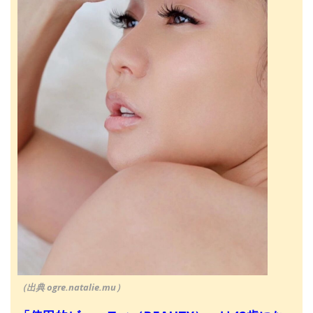
（出典 ogre.natalie.mu）