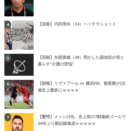
【芸能】内田理央（34）ヘソチラショット
【芸能】矢部美穂（49）明かした認知症の母と
暮らす“介護の苦悩”
【朗報】リヴァプール vs 横浜FM、観客数がJ主
催史上最多にｗｗｗｗ
【驚愕】メッシ(39)、史上初の7戦連続ゴールで
56年ぶり新記録達成ｗｗｗｗｗ