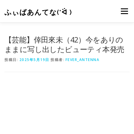
コ
ン
ふぃばあんてな(*ᐛ )
メニュー
テ
ン
ツ
へ
CONTACT
RSS
【芸能】倖田來未（42）今をありの
ス
キ
ままに写し出したビューティ本発売
ッ
プ
投稿日:
2025年5月19日
投稿者:
FEVER_ANTENNA