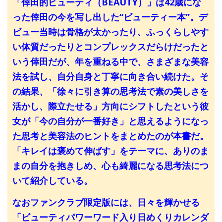
「倖田的ビューティ（BEAUTY）」は42歳にな
った倖田の今を写し出した“ビューティー本”。デ
ビュー当時は骨格が太かったり、ふっくらしやす
い体質だったりとコンプレックスだらけだったと
いう倖田だが、年を重ねる中で、さまざまな美容
法を試し、自分自身と丁寧に向き合い続けた。そ
の結果、「徐々に引き算の思考法で素の美しさを
活かし、際立たせる」方向にシフトしたという彼
女が「今の自分が一番好き」と思えるようになっ
た思考と美容法のヒントをまとめたのが本書だ。
「キレイは褒めて伸ばす」をテーマに、ありのま
まの自分を抱きしめ、心も綺麗になる思考法につ
いて紹介している。
なおファンクラブ限定版には、日々を輝かせる
「ビューティパワーワード入り日めくりカレンダ