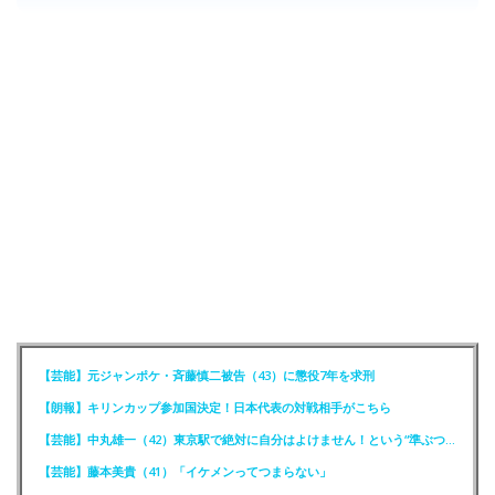
【芸能】元ジャンポケ・斉藤慎二被告（43）に懲役7年を求刑
【朗報】キリンカップ参加国決定！日本代表の対戦相手がこちら
【芸能】中丸雄一（42）東京駅で絶対に自分はよけません！という“準ぶつかりおじさん”に遭遇
【芸能】藤本美貴（41）「イケメンってつまらない」