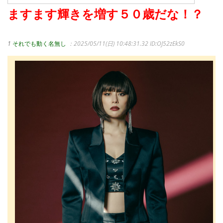
ますます輝きを増す５０歳だな！？
1
それでも動く名無し
：2025/05/11(日) 10:48:31.32
ID:OJ52zEkS0