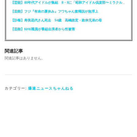
【芸能】80年代アイドルが集結 8・8に「昭和アイドル倶楽部〜ミラクル同窓会〜」を開催
【芸能】フジ『有吉の夏休み』フワちゃん復帰説が急浮上
【訃報】寿美花代さん死去 94歳 高嶋政宏・政伸兄弟の母
【芸能】NHK職員が番組出演者から性被害
関連記事
関連記事はありません。
カテゴリー:
爆速ニュースちゃんねる