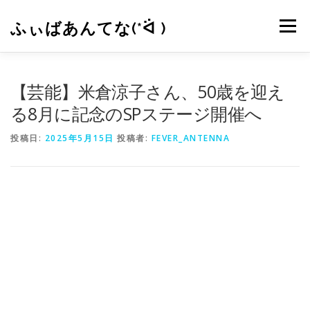
コ
ン
ふぃばあんてな(*ᐛ )
メニュー
テ
ン
ツ
へ
CONTACT
RSS
【芸能】米倉涼子さん、50歳を迎え
ス
キ
る8月に記念のSPステージ開催へ
ッ
プ
投稿日:
2025年5月15日
投稿者:
FEVER_ANTENNA