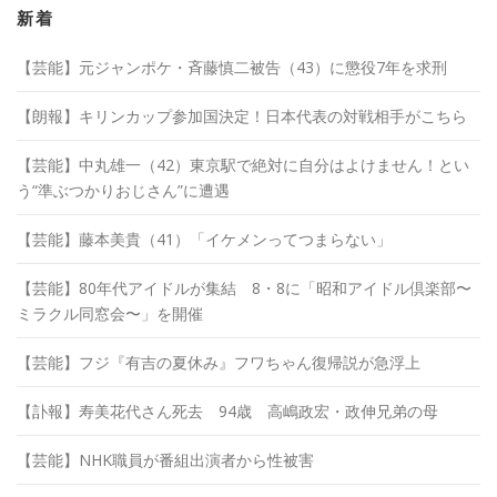
ブ
新着
【芸能】元ジャンポケ・斉藤慎二被告（43）に懲役7年を求刑
【朗報】キリンカップ参加国決定！日本代表の対戦相手がこちら
【芸能】中丸雄一（42）東京駅で絶対に自分はよけません！とい
う“準ぶつかりおじさん”に遭遇
【芸能】藤本美貴（41）「イケメンってつまらない」
【芸能】80年代アイドルが集結 8・8に「昭和アイドル倶楽部〜
ミラクル同窓会〜」を開催
【芸能】フジ『有吉の夏休み』フワちゃん復帰説が急浮上
【訃報】寿美花代さん死去 94歳 高嶋政宏・政伸兄弟の母
【芸能】NHK職員が番組出演者から性被害