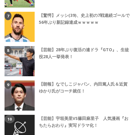
【驚愕】メッシ(39)、史上初の7戦連続ゴールで
56年ぶり新記録達成ｗｗｗｗｗ
【芸能】28年ぶり復活の連ドラ『GTO』、生徒
役28人一挙発表！
【朗報】なでしこジャパン、内田篤人氏＆近賀
ゆかり氏がコーチ就任！
【芸能】宇垣美里VS篠田麻里子 人気漫画『お
ちたらおわり』実写ドラマ化！