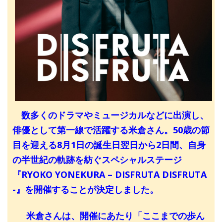
数多くのドラマやミュージカルなどに出演し、
俳優として第一線で活躍する米倉さん。50歳の節
目を迎える8月1日の誕生日翌日から2日間、自身
の半世紀の軌跡を紡ぐスペシャルステージ
『RYOKO YONEKURA – DISFRUTA DISFRUTA
-』を開催することが決定しました。
米倉さんは、開催にあたり「ここまでの歩ん