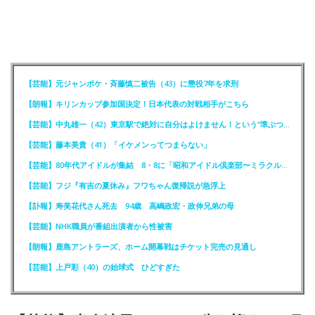
【芸能】元ジャンポケ・斉藤慎二被告（43）に懲役7年を求刑
【朗報】キリンカップ参加国決定！日本代表の対戦相手がこちら
【芸能】中丸雄一（42）東京駅で絶対に自分はよけません！という“準ぶつかりおじさん”に遭遇
【芸能】藤本美貴（41）「イケメンってつまらない」
【芸能】80年代アイドルが集結 8・8に「昭和アイドル倶楽部〜ミラクル同窓会〜」を開催
【芸能】フジ『有吉の夏休み』フワちゃん復帰説が急浮上
【訃報】寿美花代さん死去 94歳 高嶋政宏・政伸兄弟の母
【芸能】NHK職員が番組出演者から性被害
【朗報】鹿島アントラーズ、ホーム開幕戦はチケット完売の見通し
【芸能】上戸彩（40）の始球式 ひどすぎた