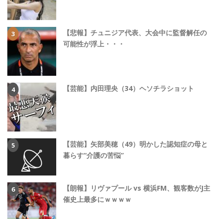
【悲報】チュニジア代表、大会中に監督解任の
可能性が浮上・・・
【芸能】内田理央（34）ヘソチラショット
【芸能】矢部美穂（49）明かした認知症の母と
暮らす“介護の苦悩”
【朗報】リヴァプール vs 横浜FM、観客数がJ主
催史上最多にｗｗｗｗ