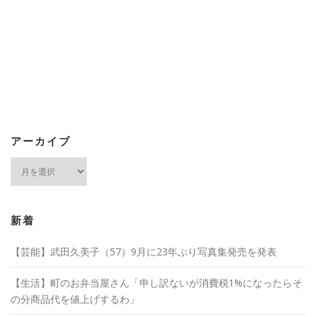
アーカイブ
ア
ー
カ
イ
ブ
新着
【芸能】武田久美子（57）9月に23年ぶり写真集発売を発表
【生活】町のお弁当屋さん「申し訳ないが消費税1%になったらそ
の分商品代を値上げするわ」