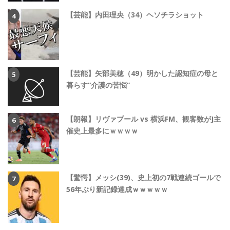
【芸能】内田理央（34）ヘソチラショット
【芸能】矢部美穂（49）明かした認知症の母と
暮らす“介護の苦悩”
【朗報】リヴァプール vs 横浜FM、観客数がJ主
催史上最多にｗｗｗｗ
【驚愕】メッシ(39)、史上初の7戦連続ゴールで
56年ぶり新記録達成ｗｗｗｗｗ