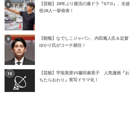
【芸能】28年ぶり復活の連ドラ『GTO』、生徒
役28人一挙発表！
【朗報】なでしこジャパン、内田篤人氏＆近賀
ゆかり氏がコーチ就任！
【芸能】宇垣美里VS篠田麻里子 人気漫画『お
ちたらおわり』実写ドラマ化！