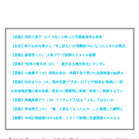
【芸能】武田久美子（57）9月に23年ぶり写真集発売を発表
【生活】町のお弁当屋さん「申し訳ないが消費税1%になったらその分商品代を値上げするわ」
【芸能】森香澄（31）“人魚ブラ”で抜群のスタイル披露
【芸能】“世界の青木功（83）” 親交ある徳光和夫にマジギレ
【芸能】小倉優子（42）持病を告白、体調不良で受けた血液検査の結果も明かす
【芸能】松本まりか（41）熊本支援で“大きい口でピザ頬張る”動画に一部で困惑…“
W杯後無所属の長友佑都、東京のJ1開幕戦に来場「皆様へご挨拶させていただきます」
【芸能】高橋真麻アナ（44）フジテレビ入社は『コネ』ではないが…
【芸能】宮迫博之（56）「俺、人気なくなったんや…」と痛感した瞬間とは？
【衝撃】Ｗ杯計画頓挫のFIFA会長、トランプ政権に支援要請ｗｗｗｗｗ