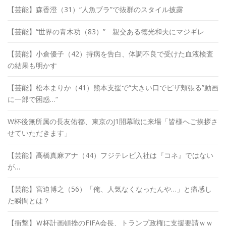
【芸能】森香澄（31）“人魚ブラ”で抜群のスタイル披露
【芸能】“世界の青木功（83）” 親交ある徳光和夫にマジギレ
【芸能】小倉優子（42）持病を告白、体調不良で受けた血液検査
の結果も明かす
【芸能】松本まりか（41）熊本支援で“大きい口でピザ頬張る”動画
に一部で困惑…“
W杯後無所属の長友佑都、東京のJ1開幕戦に来場「皆様へご挨拶さ
せていただきます」
【芸能】高橋真麻アナ（44）フジテレビ入社は『コネ』ではない
が…
【芸能】宮迫博之（56）「俺、人気なくなったんや…」と痛感し
た瞬間とは？
【衝撃】Ｗ杯計画頓挫のFIFA会長、トランプ政権に支援要請ｗｗ