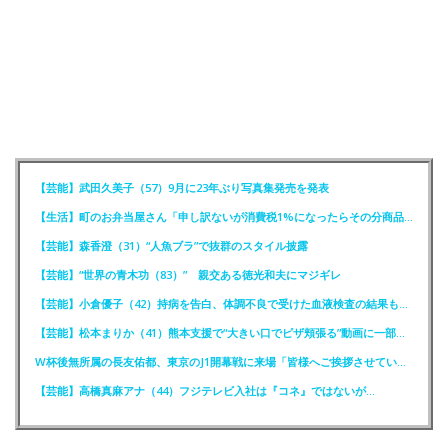
【芸能】武田久美子（57）9月に23年ぶり写真集発売を発表
【生活】町のお弁当屋さん「申し訳ないが消費税1%になったらその分商品代を値上げするわ」
【芸能】森香澄（31）“人魚ブラ”で抜群のスタイル披露
【芸能】“世界の青木功（83）” 親交ある徳光和夫にマジギレ
【芸能】小倉優子（42）持病を告白、体調不良で受けた血液検査の結果も明かす
【芸能】松本まりか（41）熊本支援で“大きい口でピザ頬張る”動画に一部で困惑…“
W杯後無所属の長友佑都、東京のJ1開幕戦に来場「皆様へご挨拶させていただきます」
【芸能】高橋真麻アナ（44）フジテレビ入社は『コネ』ではないが…