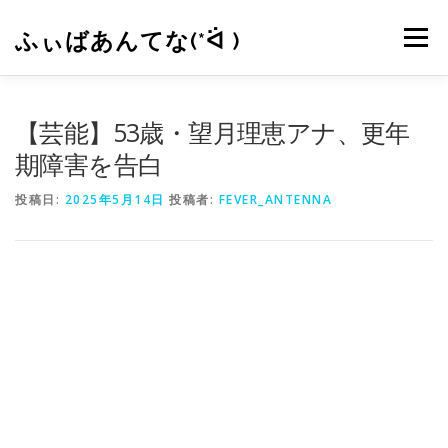
コ
ン
ふぃばあんてな(*ᐛ )
メニュー
テ
ン
ツ
へ
CONTACT
RSS
【芸能】53歳・望月理恵アナ、更年
ス
キ
期障害を告白
ッ
プ
投稿日:
2025年5月14日
投稿者:
FEVER_ANTENNA