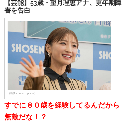
【芸能】53歳・望月理恵アナ、更年期障
害を告白
（出典 encount.press）
すでに８０歳を経験してるんだから
無敵だな！？