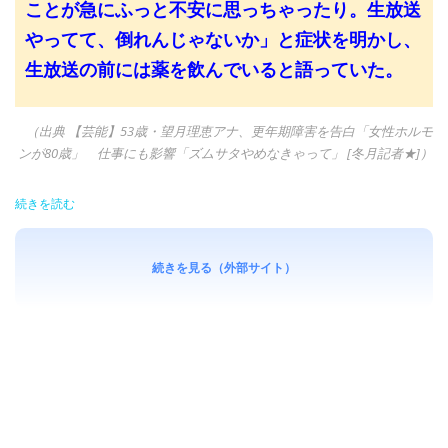
ことが急にふっと不安に思っちゃったり。生放送
やってて、倒れんじゃないか」と症状を明かし、
生放送の前には薬を飲んでいると語っていた。
（出典 【芸能】53歳・望月理恵アナ、更年期障害を告白「女性ホルモ
ンが80歳」 仕事にも影響「ズムサタやめなきゃって」 [冬月記者★]）
続きを読む
続きを見る（外部サイト）