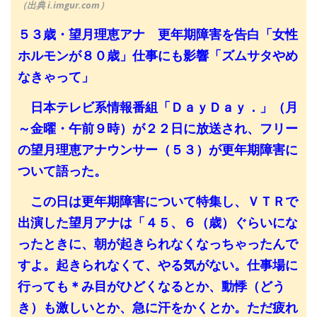
（出典 i.imgur.com）
５３歳・望月理恵アナ 更年期障害を告白「女性
ホルモンが８０歳」仕事にも影響「ズムサタやめ
なきゃって」
日本テレビ系情報番組「ＤａｙＤａｙ．」（月
～金曜・午前９時）が２２日に放送され、フリー
の望月理恵アナウンサー（５３）が更年期障害に
ついて語った。
この日は更年期障害について特集し、ＶＴＲで
出演した望月アナは「４５、６（歳）ぐらいにな
ったときに、朝が起きられなくなっちゃったんで
すよ。起きられなくて、やる気がない。仕事場に
行っても＊み目がひどくなるとか、動悸（どう
き）も激しいとか、急に汗をかくとか。ただ疲れ