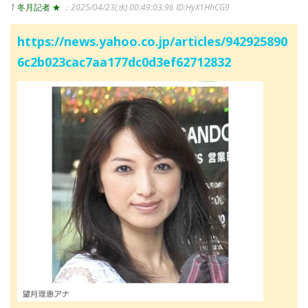
1
冬月記者 ★
：2025/04/23(水) 00:49:03.96
ID:HyX1HhCG9
https://news.yahoo.co.jp/articles/942925890
6c2b023cac7aa177dc0d3ef62712832