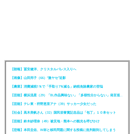
【朗報】冨安健洋、クリスタルパレス入りへ
【画像】山田邦子（66）“激ヤセ”近影
【農業】消費減税1％で「手取り7％減る」納税免除農家の苦悩
【芸能】横浜流星（29）「BL作品興味ない」「多様性分からない」発言巡りFCが注意喚起
【芸能】テレ東・狩野恵里アナ（39）サッカー少女だった
【社会】高木美帆さん（32）国民栄誉賞記念品は「包丁」１０本セット
【芸能】鈴木紗理奈（49）被災地・熊本への観光を呼びかけ
【悲報】本田圭佑、W杯と移民問題に関する投稿に批判殺到してしまう