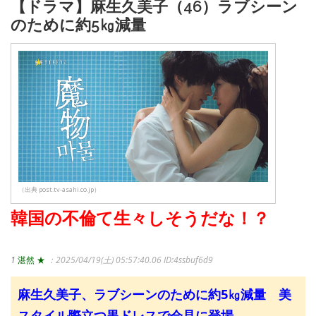
【ドラマ】麻生久美子（46）ラブシーン
のために約5㎏減量
（出典 post.tv-asahi.co.jp）
韓国の不倫て生々しそうだな！？
1
湛然 ★
：2025/04/19(土) 05:57:40.06
ID:4ssbuf6d9
麻生久美子、ラブシーンのために約5㎏減量 美
スタイル際立つ黒ドレスで会見に登場