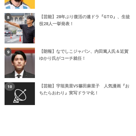
【芸能】28年ぶり復活の連ドラ『GTO』、生徒
役28人一挙発表！
【朗報】なでしこジャパン、内田篤人氏＆近賀
ゆかり氏がコーチ就任！
【芸能】宇垣美里VS篠田麻里子 人気漫画『お
ちたらおわり』実写ドラマ化！