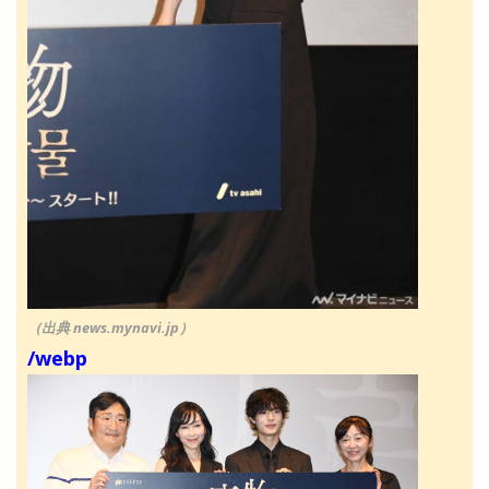
（出典 news.mynavi.jp）
/webp