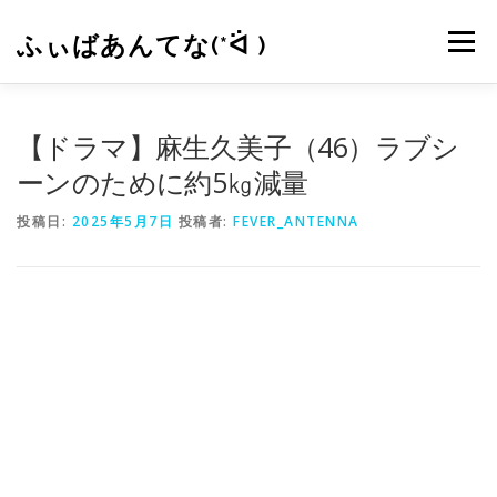
コ
ン
ふぃばあんてな(*ᐛ )
メニュー
テ
ン
ツ
へ
CONTACT
RSS
【ドラマ】麻生久美子（46）ラブシ
ス
キ
ーンのために約5㎏減量
ッ
プ
投稿日:
2025年5月7日
投稿者:
FEVER_ANTENNA