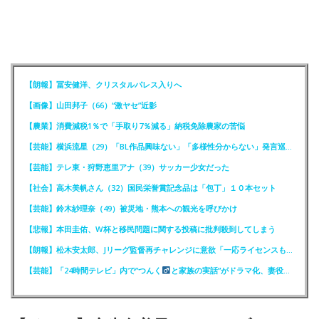
【朗報】冨安健洋、クリスタルパレス入りへ
【画像】山田邦子（66）“激ヤセ”近影
【農業】消費減税1％で「手取り7％減る」納税免除農家の苦悩
【芸能】横浜流星（29）「BL作品興味ない」「多様性分からない」発言巡りFCが注意喚起
【芸能】テレ東・狩野恵里アナ（39）サッカー少女だった
【社会】高木美帆さん（32）国民栄誉賞記念品は「包丁」１０本セット
【芸能】鈴木紗理奈（49）被災地・熊本への観光を呼びかけ
【悲報】本田圭佑、W杯と移民問題に関する投稿に批判殺到してしまう
【朗報】松木安太郎、Jリーグ監督再チャレンジに意欲「一応ライセンスも持っているので」
【芸能】「24時間テレビ」内で”つんく
と家族の実話”がドラマ化、妻役は北川景子