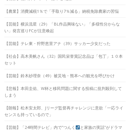
【農業】消費減税1％で「手取り7％減る」納税免除農家の苦悩
【芸能】横浜流星（29）「BL作品興味ない」「多様性分からな
い」発言巡りFCが注意喚起
【芸能】テレ東・狩野恵里アナ（39）サッカー少女だった
【社会】高木美帆さん（32）国民栄誉賞記念品は「包丁」１０本
セット
【芸能】鈴木紗理奈（49）被災地・熊本への観光を呼びかけ
【悲報】本田圭佑、W杯と移民問題に関する投稿に批判殺到して
しまう
【朗報】松木安太郎、Jリーグ監督再チャレンジに意欲「一応ライ
センスも持っているので」
【芸能】「24時間テレビ」内で”つんく
と家族の実話”がドラマ