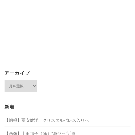
アーカイブ
ア
ー
カ
イ
ブ
新着
【朗報】冨安健洋、クリスタルパレス入りへ
【画像】山田邦子（66）“激ヤセ”近影