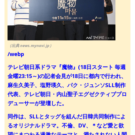
（出典 news.mynavi.jp）
/webp
テレビ朝日系ドラマ『魔物』(18日スタート 毎週
金曜23:15～)の記者会見が18日に都内で行われ、
麻生久美子、塩野瑛久、パク・ジュンソSLL制作
代表、テレビ朝日・内山聖子エグゼクティブプロ
デューサーが登壇した。
同作は、SLLとタッグを組んだ日韓共同制作によ
るオリジナルドラマ。不倫、DV、＊など愛と欲
望にまつわる過激なテーマと、満たされない人間