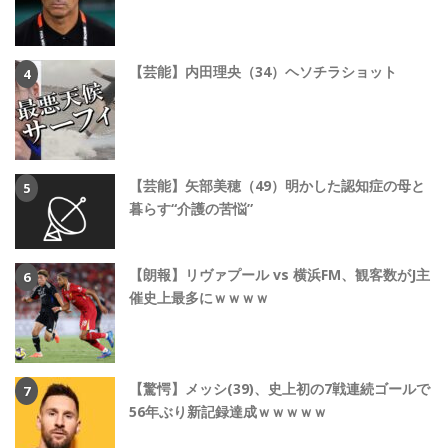
【芸能】内田理央（34）ヘソチラショット
【芸能】矢部美穂（49）明かした認知症の母と
暮らす“介護の苦悩”
【朗報】リヴァプール vs 横浜FM、観客数がJ主
催史上最多にｗｗｗｗ
【驚愕】メッシ(39)、史上初の7戦連続ゴールで
56年ぶり新記録達成ｗｗｗｗｗ