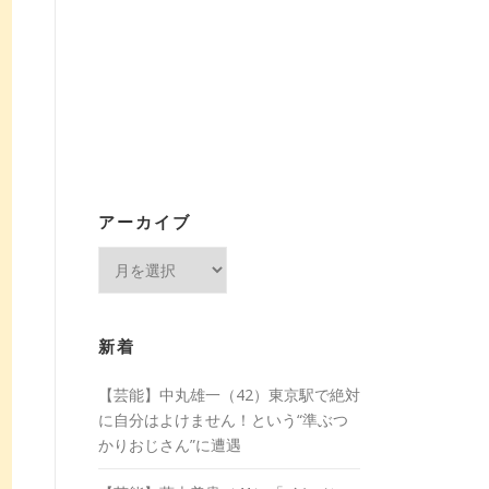
アーカイブ
ア
ー
カ
イ
新着
ブ
【芸能】中丸雄一（42）東京駅で絶対
に自分はよけません！という“準ぶつ
かりおじさん”に遭遇