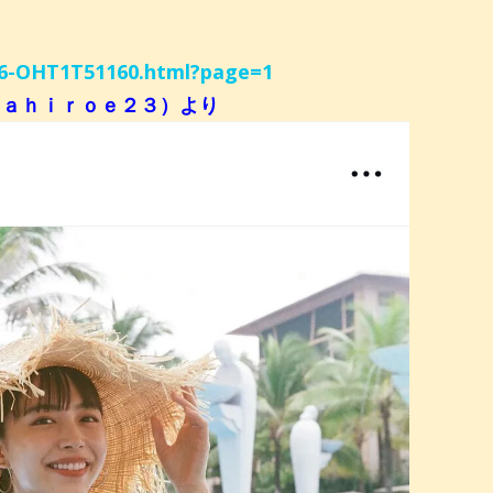
426-OHT1T51160.html?page=1
ｔａｈｉｒｏｅ２３）より