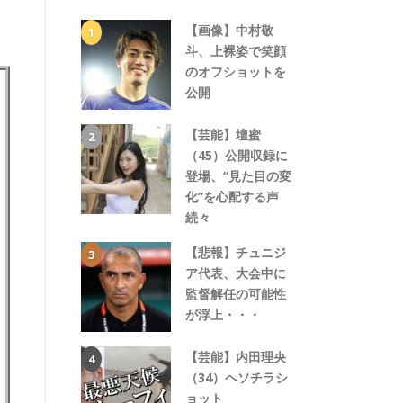
【画像】中村敬
斗、上裸姿で笑顔
のオフショットを
公開
【芸能】壇蜜
（45）公開収録に
登場、“見た目の変
化”を心配する声
続々
【悲報】チュニジ
ア代表、大会中に
監督解任の可能性
が浮上・・・
【芸能】内田理央
（34）ヘソチラシ
ョット