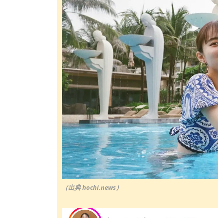
（出典 hochi.news）