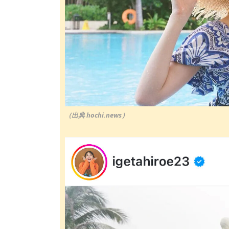
（出典 hochi.news）