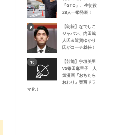
『GTO』、生徒役
28人一挙発表！
【朗報】なでしこ
ジャパン、内田篤
人氏＆近賀ゆかり
氏がコーチ就任！
【芸能】宇垣美里
VS篠田麻里子 人
気漫画『おちたら
おわり』実写ドラ
マ化！