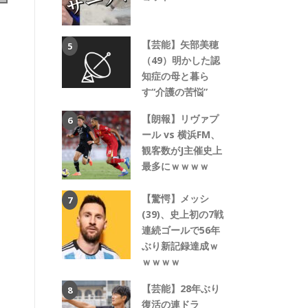
【芸能】矢部美穂
（49）明かした認
知症の母と暮ら
す“介護の苦悩”
【朗報】リヴァプ
ール vs 横浜FM、
観客数がJ主催史上
最多にｗｗｗｗ
【驚愕】メッシ
(39)、史上初の7戦
連続ゴールで56年
ぶり新記録達成ｗ
ｗｗｗｗ
【芸能】28年ぶり
復活の連ドラ