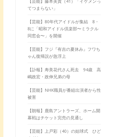
【芸能】藤本美貴（41）「イケメンっ
てつまらない」
【芸能】80年代アイドルが集結 8・
8に「昭和アイドル倶楽部〜ミラクル
同窓会〜」を開催
【芸能】フジ『有吉の夏休み』フワち
ゃん復帰説が急浮上
【訃報】寿美花代さん死去 94歳 高
嶋政宏・政伸兄弟の母
【芸能】NHK職員が番組出演者から性
被害
【朗報】鹿島アントラーズ、ホーム開
幕戦はチケット完売の見通し
【芸能】上戸彩（40）の始球式 ひど