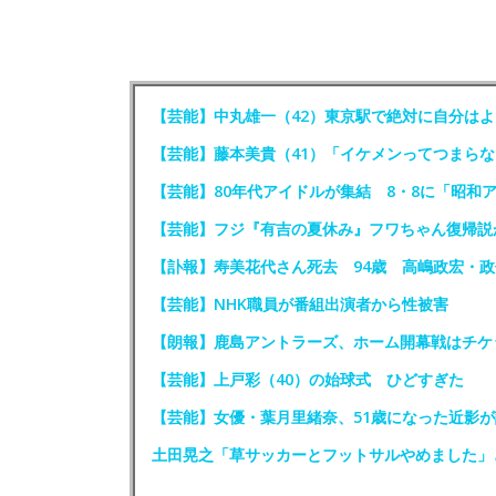
【芸能】中丸雄一（42）東京駅で絶対に自分はよ
【芸能】藤本美貴（41）「イケメンってつまらな
【芸能】80年代アイドルが集結 8・8に「昭和
【芸能】フジ『有吉の夏休み』フワちゃん復帰説
【訃報】寿美花代さん死去 94歳 高嶋政宏・
【芸能】NHK職員が番組出演者から性被害
【朗報】鹿島アントラーズ、ホーム開幕戦はチケ
【芸能】上戸彩（40）の始球式 ひどすぎた
【芸能】女優・葉月里緒奈、51歳になった近影が
土田晃之「草サッカーとフットサルやめました」