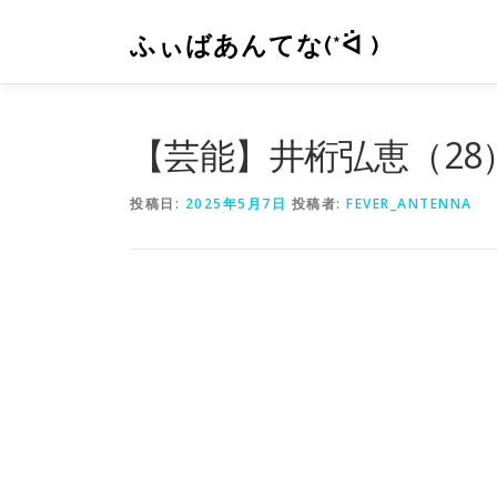
コ
ン
ふぃばあんてな(*ᐛ )
テ
ン
ツ
へ
【芸能】井桁弘恵（2
ス
キ
投稿日:
2025年5月7日
投稿者:
FEVER_ANTENNA
ッ
プ