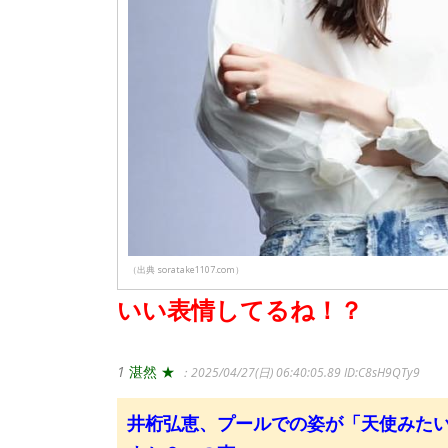
（出典 soratake1107.com）
いい表情してるね！？
1
湛然 ★
：2025/04/27(日) 06:40:05.89
ID:C8sH9QTy9
井桁弘恵、プールでの姿が「天使みた