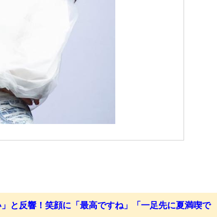
い」と反響！笑顔に「最高ですね」「一足先に夏満喫で