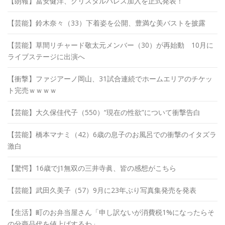
【朗報】冨安健洋、クリスタルパレス加入を正式発表！
【芸能】鈴木奈々（33）下着姿を公開、豊満な美バストを披露
【芸能】草間リチャード敬太元メンバー（30）が再始動 10月に
ライブステージに出演へ
【衝撃】ファジアーノ岡山、31試合連続でホームエリアのチケッ
ト完売ｗｗｗｗ
【芸能】大久保佳代子（550）“現在の性欲”について衝撃告白
【芸能】橋本マナミ（42）6歳の息子のお風呂での衝撃のイタズラ
激白
【驚愕】16歳でJ1無双の三井寺眞、皆の感想がこちら
【芸能】武田久美子（57）9月に23年ぶり写真集発売を発表
【生活】町のお弁当屋さん「申し訳ないが消費税1%になったらそ
の分商品代を値上げするわ」