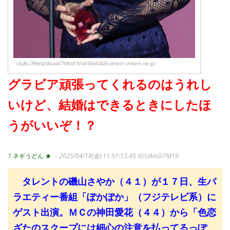
（出典 c799eb2b0cad47596bf7b1e050e83426.cdnext.stream.ne.jp）
グラビア頑張ってくれるのはうれし
いけど、結婚はできるときにしたほ
うがいいぞ！？
1
ネギうどん ★
：2025/04/18(金) 11:51:13.45
ID:UAm3i7M19
タレントの磯山さやか（４１）が１７日、生バ
ラエティー番組「ぽかぽか」（フジテレビ系）に
ゲスト出演。ＭＣの神田愛花（４４）から「色恋
ざたのスクープには細心の注意を払ってるっぽ