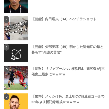
【芸能】内田理央（34）ヘソチラショット
【芸能】矢部美穂（49）明かした認知症の母と
暮らす“介護の苦悩”
【朗報】リヴァプール vs 横浜FM、観客数がJ主
催史上最多にｗｗｗｗ
【驚愕】メッシ(39)、史上初の7戦連続ゴールで
56年ぶり新記録達成ｗｗｗｗｗ