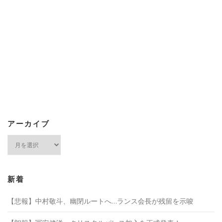
アーカイブ
ア
ー
カ
イ
ブ
新着
【悲報】中村敬斗、幽閉ルートへ…ランス会長が残留を示唆