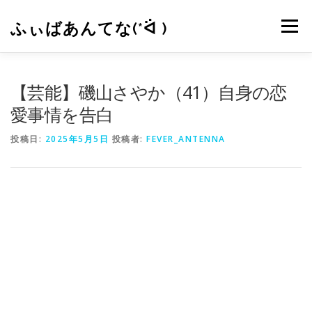
コ
ン
ふぃばあんてな(*ᐛ )
メニュー
テ
ン
ツ
へ
CONTACT
RSS
【芸能】磯山さやか（41）自身の恋
ス
キ
愛事情を告白
ッ
プ
投稿日:
2025年5月5日
投稿者:
FEVER_ANTENNA