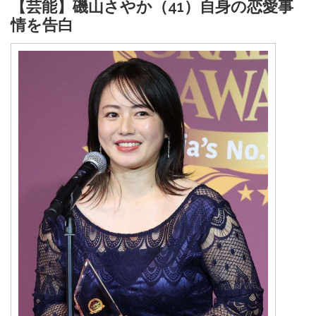
【芸能】磯山さやか（41）自身の恋愛事
情を告白