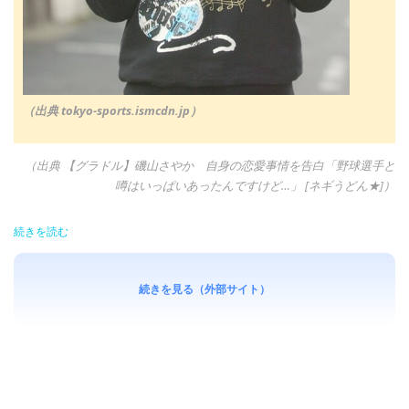
（出典 tokyo-sports.ismcdn.jp）
（出典 【グラドル】磯山さやか 自身の恋愛事情を告白「野球選手と
噂はいっぱいあったんですけど…」 [ネギうどん★]）
続きを読む
続きを見る（外部サイト）