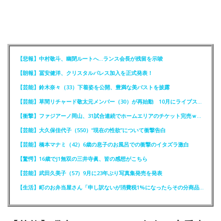
【悲報】中村敬斗、幽閉ルートへ…ランス会長が残留を示唆
【朗報】冨安健洋、クリスタルパレス加入を正式発表！
【芸能】鈴木奈々（33）下着姿を公開、豊満な美バストを披露
【芸能】草間リチャード敬太元メンバー（30）が再始動 10月にライブステージに出演へ
【衝撃】ファジアーノ岡山、31試合連続でホームエリアのチケット完売ｗｗｗｗ
【芸能】大久保佳代子（550）“現在の性欲”について衝撃告白
【芸能】橋本マナミ（42）6歳の息子のお風呂での衝撃のイタズラ激白
【驚愕】16歳でJ1無双の三井寺眞、皆の感想がこちら
【芸能】武田久美子（57）9月に23年ぶり写真集発売を発表
【生活】町のお弁当屋さん「申し訳ないが消費税1%になったらその分商品代を値上げするわ」