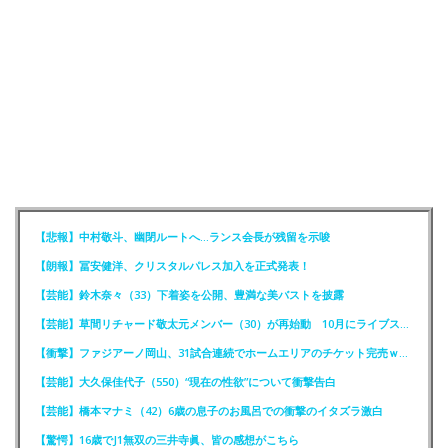
【悲報】中村敬斗、幽閉ルートへ…ランス会長が残留を示唆
【朗報】冨安健洋、クリスタルパレス加入を正式発表！
【芸能】鈴木奈々（33）下着姿を公開、豊満な美バストを披露
【芸能】草間リチャード敬太元メンバー（30）が再始動 10月にライブステージに出演へ
【衝撃】ファジアーノ岡山、31試合連続でホームエリアのチケット完売ｗｗｗｗ
【芸能】大久保佳代子（550）“現在の性欲”について衝撃告白
【芸能】橋本マナミ（42）6歳の息子のお風呂での衝撃のイタズラ激白
【驚愕】16歳でJ1無双の三井寺眞、皆の感想がこちら