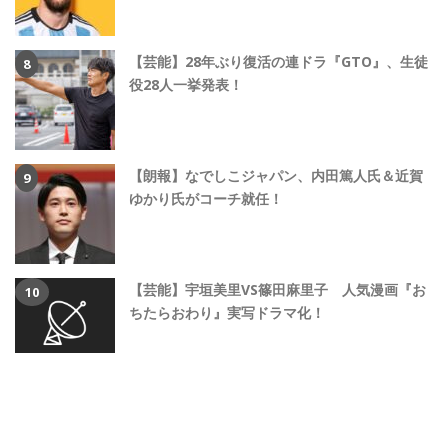
【芸能】28年ぶり復活の連ドラ『GTO』、生徒
役28人一挙発表！
【朗報】なでしこジャパン、内田篤人氏＆近賀
ゆかり氏がコーチ就任！
【芸能】宇垣美里VS篠田麻里子 人気漫画『お
ちたらおわり』実写ドラマ化！