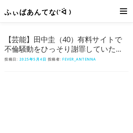
コ
ン
ふぃばあんてな(*ᐛ )
メニュー
テ
ン
ツ
へ
CONTACT
RSS
【芸能】田中圭（40）有料サイトで
ス
キ
不倫騒動をひっそり謝罪していた…
ッ
プ
投稿日:
2025年5月4日
投稿者:
FEVER_ANTENNA