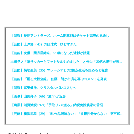
【朗報】鹿島アントラーズ、ホーム開幕戦はチケット完売の見通し
【芸能】上戸彩（40）の始球式 ひどすぎた
【芸能】女優・葉月里緒奈、51歳になった近影が話題
土田晃之「草サッカーとフットサルやめました」と告白「20代の若手が来るんです。つまんなくて」
【芸能】菊地亜美（35）マレーシアとの2拠点生活を始めると報告
【芸能】『踊る大捜査線』 佐藤二朗が出演を喜ぶコメントを発表
【朗報】冨安健洋、クリスタルパレス入りへ
【画像】山田邦子（66）“激ヤセ”近影
【農業】消費減税1％で「手取り7％減る」納税免除農家の苦悩
【芸能】横浜流星（29）「BL作品興味ない」「多様性分からない」発言巡りFCが注意喚起