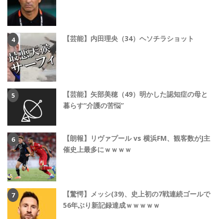
【芸能】内田理央（34）ヘソチラショット
【芸能】矢部美穂（49）明かした認知症の母と
暮らす“介護の苦悩”
【朗報】リヴァプール vs 横浜FM、観客数がJ主
催史上最多にｗｗｗｗ
【驚愕】メッシ(39)、史上初の7戦連続ゴールで
56年ぶり新記録達成ｗｗｗｗｗ