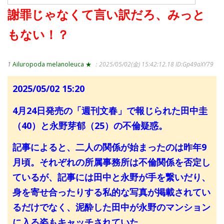
謝罪じゃなくて言い訳だろ、みっと
もない！？
1
Ailuropoda melanoleuca ★
：2025/05/02(金) 15:42:12.18
ID:Gp49aXY79
2025/05/02 15:20
4月24日発売の「週刊文春」で報じられた田中圭
（40）と永野芽郁（25）の不倫疑惑。
記事によると、二人の関係が始まったのは昨年9
月頃。それぞれの所属事務所は不倫関係を否定し
ているが、記事には田中と永野が手を繋いだり、
身を寄せ合ったりする私的な写真が掲載されてい
るだけでなく、泥酔した田中が永野のマンション
に入る姿もキャッチされていた。