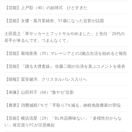
【芸能】上戸彩（40）の始球式 ひどすぎた
【芸能】女優・葉月里緒奈、51歳になった近影が話題
土田晃之「草サッカーとフットサルやめました」と告白「20代の
若手が来るんです。つまんなくて」
【芸能】菊地亜美（35）マレーシアとの2拠点生活を始めると報告
【芸能】『踊る大捜査線』 佐藤二朗が出演を喜ぶコメントを発表
【朗報】冨安健洋、クリスタルパレス入りへ
【画像】山田邦子（66）“激ヤセ”近影
【農業】消費減税1％で「手取り7％減る」納税免除農家の苦悩
【芸能】横浜流星（29）「BL作品興味ない」「多様性分からな
い」発言巡りFCが注意喚起