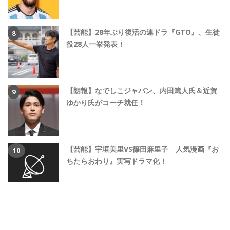
【芸能】28年ぶり復活の連ドラ『GTO』、生徒
役28人一挙発表！
【朗報】なでしこジャパン、内田篤人氏＆近賀
ゆかり氏がコーチ就任！
【芸能】宇垣美里VS篠田麻里子 人気漫画『お
ちたらおわり』実写ドラマ化！