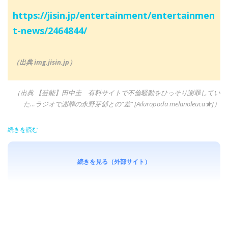
https://jisin.jp/entertainment/entertainmen
t-news/2464844/
（出典 img.jisin.jp）
（出典 【芸能】田中圭 有料サイトで不倫騒動をひっそり謝罪してい
た…ラジオで謝罪の永野芽郁との“差” [Ailuropoda melanoleuca★]）
続きを読む
続きを見る（外部サイト）