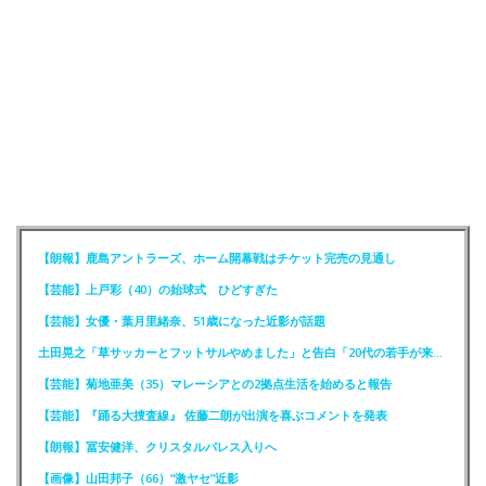
【朗報】鹿島アントラーズ、ホーム開幕戦はチケット完売の見通し
【芸能】上戸彩（40）の始球式 ひどすぎた
【芸能】女優・葉月里緒奈、51歳になった近影が話題
土田晃之「草サッカーとフットサルやめました」と告白「20代の若手が来るんです。つまんなくて」
【芸能】菊地亜美（35）マレーシアとの2拠点生活を始めると報告
【芸能】『踊る大捜査線』 佐藤二朗が出演を喜ぶコメントを発表
【朗報】冨安健洋、クリスタルパレス入りへ
【画像】山田邦子（66）“激ヤセ”近影