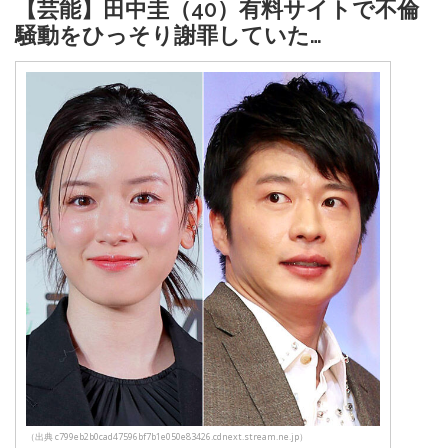
【芸能】田中圭（40）有料サイトで不倫
騒動をひっそり謝罪していた…
（出典 c799eb2b0cad47596bf7b1e050e83426.cdnext.stream.ne.jp）