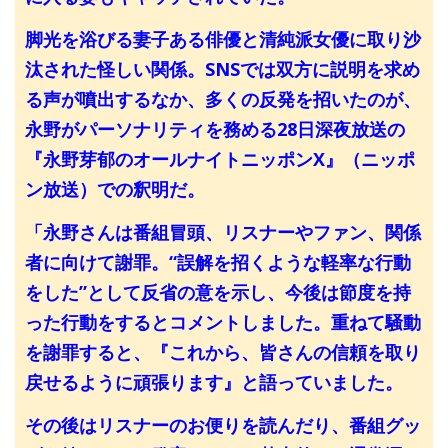
脚光を浴びる妻子ある俳優と清純派女優に取り沙
汰された怪しい関係。SNSでは双方に説明を求め
る声が噴出するなか、多くの反発を招いたのが、
永野がパーソナリティを務める28日深夜放送の
『永野芽郁のオールナイトニッポンX』（ニッポ
ン放送）での釈明だ。
「永野さんは番組冒頭、リスナーやファン、関係
者に向けて謝罪。“誤解を招くような軽率な行動
をした”として反省の意を示し、今後は節度を持
った行動をするとコメントしました。重ねて騒動
を謝罪すると、『これから、皆さんの信頼を取り
戻せるように頑張ります』と語っていました。
その後はリスナーのお便りを読んだり、番組グッ