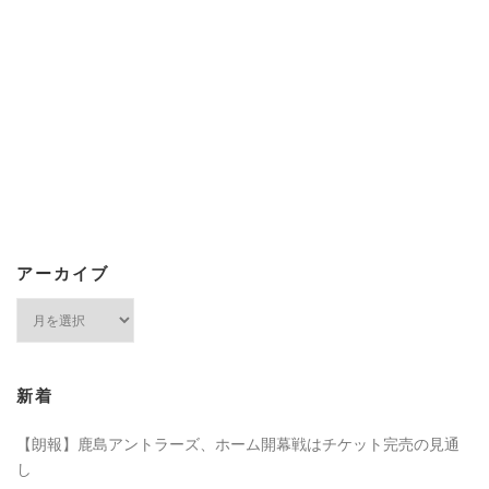
アーカイブ
ア
ー
カ
イ
ブ
新着
【朗報】鹿島アントラーズ、ホーム開幕戦はチケット完売の見通
し