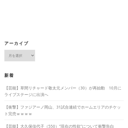
アーカイブ
ア
ー
カ
イ
ブ
新着
【芸能】草間リチャード敬太元メンバー（30）が再始動 10月に
ライブステージに出演へ
【衝撃】ファジアーノ岡山、31試合連続でホームエリアのチケッ
ト完売ｗｗｗｗ
【芸能】大久保佳代子（550）“現在の性欲”について衝撃告白