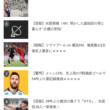
【芸能】矢部美穂（49）明かした認知症の母と
暮らす“介護の苦悩”
【朗報】リヴァプール vs 横浜FM、観客数がJ主
催史上最多にｗｗｗｗ
【驚愕】メッシ(39)、史上初の7戦連続ゴールで
56年ぶり新記録達成ｗｗｗｗｗ
【芸能】28年ぶり復活の連ドラ『GTO』、生徒
役28人一挙発表！