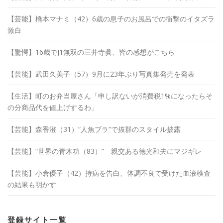
【芸能】橋本マナミ（42）6歳の息子のお風呂での衝撃のイタズラ
激白
【驚愕】16歳でJ1無双の三井寺眞、皆の感想がこちら
【芸能】武田久美子（57）9月に23年ぶり写真集発売を発表
【生活】町のお弁当屋さん「申し訳ないが消費税1%になったらそ
の分商品代を値上げするわ」
【芸能】森香澄（31）“人魚ブラ”で抜群のスタイル披露
【芸能】“世界の青木功（83）” 親交ある徳光和夫にマジギレ
【芸能】小倉優子（42）持病を告白、体調不良で受けた血液検査
の結果も明かす
登録サイト一覧