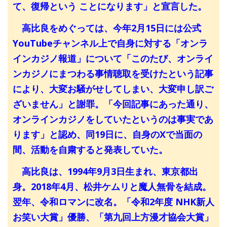
て、復帰という ことになります」と宣言した。
高比良をめぐっては、今年2月15日には公式
YouTubeチャンネル上で自身に対する「オンラ
インカジノ報道」について「このたび、オンライ
ンカジノにまつわる事情聴取を受けたという記事
により、大変お騒がせしてしまい、大変申し訳ご
ざいません」と謝罪。「今回記事にあった通り、
オンラインカジノをしていたというのは事実であ
ります」と認め、同19日に、自身のXで当面の
間、活動を自粛すると発表していた。
高比良は、1994年9月3日生まれ、東京都出
身。2018年4月、松井ケムリと魔人無骨を結成。
翌年、令和ロマンに改名。「令和2年度 NHK新人
お笑い大賞」優勝、「第九回上方漫才協会大賞」