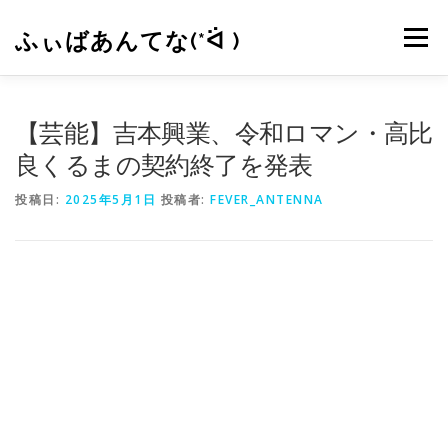
コ
ン
ふぃばあんてな(*ᐛ )
メニュー
テ
ン
ツ
へ
CONTACT
RSS
【芸能】吉本興業、令和ロマン・高比
ス
キ
良くるまの契約終了を発表
ッ
プ
投稿日:
2025年5月1日
投稿者:
FEVER_ANTENNA