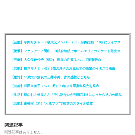
【芸能】草間リチャード敬太元メンバー（30）が再始動 10月にライブステージに出演へ
【衝撃】ファジアーノ岡山、31試合連続でホームエリアのチケット完売ｗｗｗｗ
【芸能】大久保佳代子（550）“現在の性欲”について衝撃告白
【芸能】橋本マナミ（42）6歳の息子のお風呂での衝撃のイタズラ激白
【驚愕】16歳でJ1無双の三井寺眞、皆の感想がこちら
【芸能】武田久美子（57）9月に23年ぶり写真集発売を発表
【生活】町のお弁当屋さん「申し訳ないが消費税1%になったらその分商品代を値上げするわ」
【芸能】森香澄（31）“人魚ブラ”で抜群のスタイル披露
関連記事
関連記事はありません。