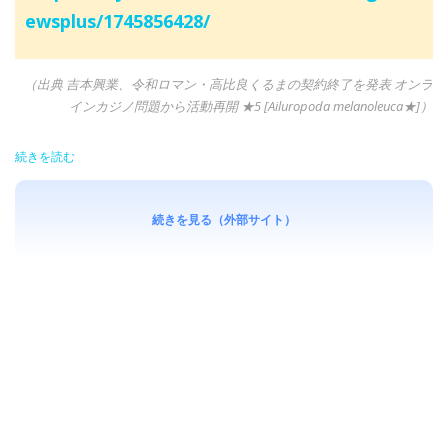
ewsplus/1745856428/
（出典 吉本興業、令和ロマン・高比良くるまの契約終了を発表 オンラ
インカジノ問題から活動再開 ★5 [Ailuropoda melanoleuca★]）
続きを読む
続きを見る（外部サイト）