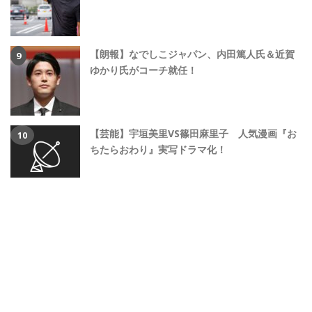
【朗報】なでしこジャパン、内田篤人氏＆近賀
ゆかり氏がコーチ就任！
【芸能】宇垣美里VS篠田麻里子 人気漫画『お
ちたらおわり』実写ドラマ化！