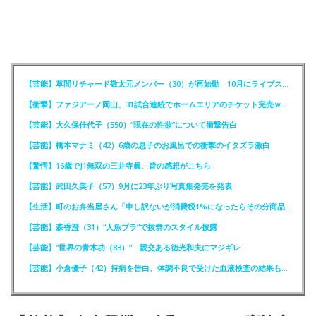
【芸能】草間リチャード敬太元メンバー（30）が再始動 10月にライブステージに出演へ
【衝撃】ファジアーノ岡山、31試合連続でホームエリアのチケット完売ｗｗｗｗ
【芸能】大久保佳代子（550）“現在の性欲”について衝撃告白
【芸能】橋本マナミ（42）6歳の息子のお風呂での衝撃のイタズラ激白
【驚愕】16歳でJ1無双の三井寺眞、皆の感想がこちら
【芸能】武田久美子（57）9月に23年ぶり写真集発売を発表
【生活】町のお弁当屋さん「申し訳ないが消費税1%になったらその分商品代を値上げするわ」
【芸能】森香澄（31）“人魚ブラ”で抜群のスタイル披露
【芸能】“世界の青木功（83）” 親交ある徳光和夫にマジギレ
【芸能】小倉優子（42）持病を告白、体調不良で受けた血液検査の結果も明かす