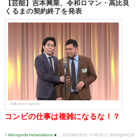
【芸能】吉本興業、令和ロマン・高比良
くるまの契約終了を発表
（出典 www.m-1gp.com）
コンビの仕事は複雑になるな！？
1
Ailuropoda melanoleuca ★
：2025/04/29(火) 11:48:43.27
ID:kNTg9mC29