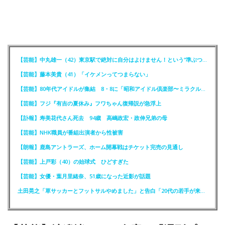
【芸能】中丸雄一（42）東京駅で絶対に自分はよけません！という“準ぶつかりおじさん”に遭遇
【芸能】藤本美貴（41）「イケメンってつまらない」
【芸能】80年代アイドルが集結 8・8に「昭和アイドル倶楽部〜ミラクル同窓会〜」を開催
【芸能】フジ『有吉の夏休み』フワちゃん復帰説が急浮上
【訃報】寿美花代さん死去 94歳 高嶋政宏・政伸兄弟の母
【芸能】NHK職員が番組出演者から性被害
【朗報】鹿島アントラーズ、ホーム開幕戦はチケット完売の見通し
【芸能】上戸彩（40）の始球式 ひどすぎた
【芸能】女優・葉月里緒奈、51歳になった近影が話題
土田晃之「草サッカーとフットサルやめました」と告白「20代の若手が来るんです。つまんなくて」