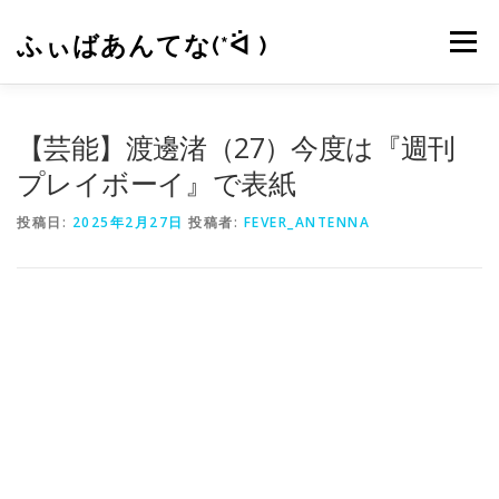
コ
ン
ふぃばあんてな(*ᐛ )
メニュー
テ
ン
ツ
へ
CONTACT
RSS
【芸能】渡邊渚（27）今度は『週刊
ス
キ
プレイボーイ』で表紙
ッ
プ
投稿日:
2025年2月27日
投稿者:
FEVER_ANTENNA