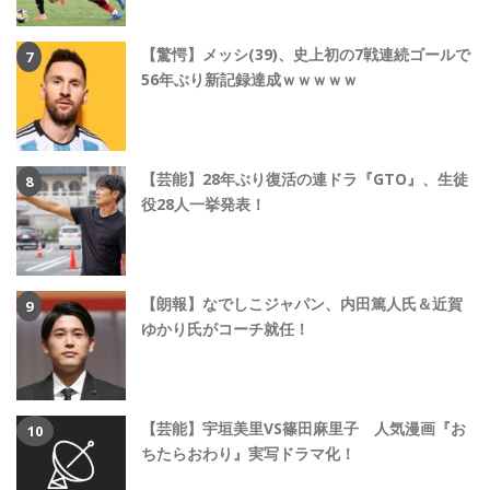
【驚愕】メッシ(39)、史上初の7戦連続ゴールで
56年ぶり新記録達成ｗｗｗｗｗ
【芸能】28年ぶり復活の連ドラ『GTO』、生徒
役28人一挙発表！
【朗報】なでしこジャパン、内田篤人氏＆近賀
ゆかり氏がコーチ就任！
【芸能】宇垣美里VS篠田麻里子 人気漫画『お
ちたらおわり』実写ドラマ化！