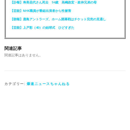
【訃報】寿美花代さん死去 94歳 高嶋政宏・政伸兄弟の母
【芸能】NHK職員が番組出演者から性被害
【朗報】鹿島アントラーズ、ホーム開幕戦はチケット完売の見通し
【芸能】上戸彩（40）の始球式 ひどすぎた
関連記事
関連記事はありません。
カテゴリー:
爆速ニュースちゃんねる