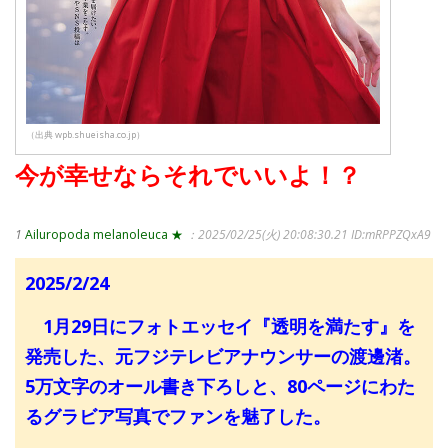
（出典 wpb.shueisha.co.jp）
今が幸せならそれでいいよ！？
1
Ailuropoda melanoleuca ★
：2025/02/25(火) 20:08:30.21
ID:mRPPZQxA9
2025/2/24
1月29日にフォトエッセイ『透明を満たす』を
発売した、元フジテレビアナウンサーの渡邊渚。
5万文字のオール書き下ろしと、80ページにわた
るグラビア写真でファンを魅了した。