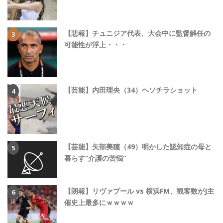
【悲報】チュニジア代表、大会中に監督解任の
可能性が浮上・・・
【芸能】内田理央（34）ヘソチラショット
【芸能】矢部美穂（49）明かした認知症の母と
暮らす“介護の苦悩”
【朗報】リヴァプール vs 横浜FM、観客数がJ主
催史上最多にｗｗｗｗ