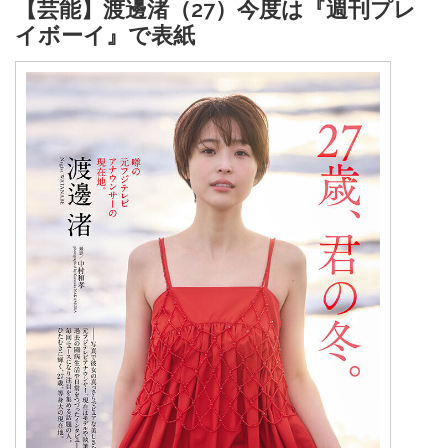
【芸能】渡邊渚（27）今度は『週刊プレ
イボーイ』で表紙