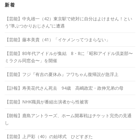
ブ
新着
【芸能】中丸雄一（42）東京駅で絶対に自分はよけません！とい
う“準ぶつかりおじさん”に遭遇
【芸能】藤本美貴（41）「イケメンってつまらない」
【芸能】80年代アイドルが集結 8・8に「昭和アイドル倶楽部〜
ミラクル同窓会〜」を開催
【芸能】フジ『有吉の夏休み』フワちゃん復帰説が急浮上
【訃報】寿美花代さん死去 94歳 高嶋政宏・政伸兄弟の母
【芸能】NHK職員が番組出演者から性被害
【朗報】鹿島アントラーズ、ホーム開幕戦はチケット完売の見通
し
【芸能】上戸彩（40）の始球式 ひどすぎた