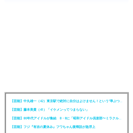
【芸能】中丸雄一（42）東京駅で絶対に自分はよけません！という“準ぶつかりおじさん”に遭遇
【芸能】藤本美貴（41）「イケメンってつまらない」
【芸能】80年代アイドルが集結 8・8に「昭和アイドル倶楽部〜ミラクル同窓会〜」を開催
【芸能】フジ『有吉の夏休み』フワちゃん復帰説が急浮上