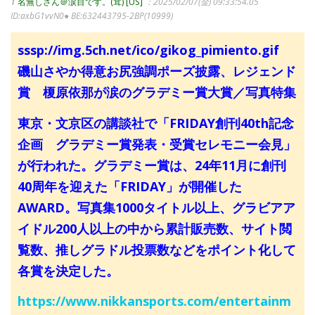
1
名無しさん＠涙目です。(茸) [US]
：2025/02/07(金) 09:33:54.05
ID:axbG1vvN0● BE:632443795-2BP(10999)
sssp://img.5ch.net/ico/gikog_pimiento.gif
磯山さやか得意お尻強調ポーズ披露、レジェンド
賞 榎原依那が涙のグラデミー賞大賞／写真特集
東京・文京区の講談社で「FRIDAY創刊40th記念
企画 グラデミー賞発表・受賞セレモニー会見」
が行われた。グラデミー賞は、24年11月に創刊
40周年を迎えた「FRIDAY」が開催した
AWARD。写真集1000タイトル以上、グラビアア
イドル200人以上の中から累計販売数、サイト閲
覧数、推しグラドル投票数などをポイント化して
各賞を決定した。
https://www.nikkansports.com/entertainm