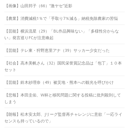
【画像】山田邦子（66）“激ヤセ”近影
【農業】消費減税1％で「手取り7％減る」納税免除農家の苦悩
【芸能】横浜流星（29）「BL作品興味ない」「多様性分からな
い」発言巡りFCが注意喚起
【芸能】テレ東・狩野恵里アナ（39）サッカー少女だった
【社会】高木美帆さん（32）国民栄誉賞記念品は「包丁」１０本
セット
【芸能】鈴木紗理奈（49）被災地・熊本への観光を呼びかけ
【悲報】本田圭佑、W杯と移民問題に関する投稿に批判殺到して
しまう
【朗報】松木安太郎、Jリーグ監督再チャレンジに意欲「一応ライ
センスも持っているので」