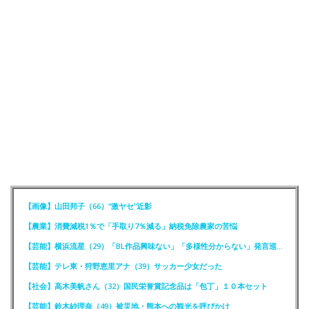
【画像】山田邦子（66）“激ヤセ”近影
【農業】消費減税1％で「手取り7％減る」納税免除農家の苦悩
【芸能】横浜流星（29）「BL作品興味ない」「多様性分からない」発言巡りFCが注意喚起
【芸能】テレ東・狩野恵里アナ（39）サッカー少女だった
【社会】高木美帆さん（32）国民栄誉賞記念品は「包丁」１０本セット
【芸能】鈴木紗理奈（49）被災地・熊本への観光を呼びかけ