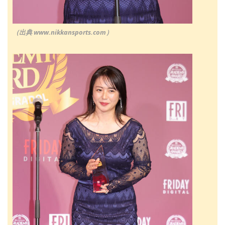
（出典 www.nikkansports.com）