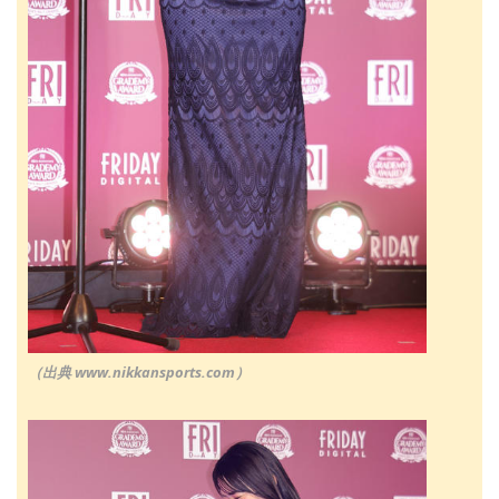
（出典 www.nikkansports.com）