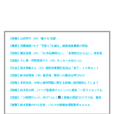
【画像】山田邦子（66）“激ヤセ”近影
【農業】消費減税1％で「手取り7％減る」納税免除農家の苦悩
【芸能】横浜流星（29）「BL作品興味ない」「多様性分からない」発言巡りFCが注意喚起
【芸能】テレ東・狩野恵里アナ（39）サッカー少女だった
【社会】高木美帆さん（32）国民栄誉賞記念品は「包丁」１０本セット
【芸能】鈴木紗理奈（49）被災地・熊本への観光を呼びかけ
【悲報】本田圭佑、W杯と移民問題に関する投稿に批判殺到してしまう
【朗報】松木安太郎、Jリーグ監督再チャレンジに意欲「一応ライセンスも持っているので」
【芸能】「24時間テレビ」内で”つんく
と家族の実話”がドラマ化、妻役は北川景子
【衝撃】鈴木彩艶のPSG交渉、パルマが移籍金増額要求ｗｗｗｗ