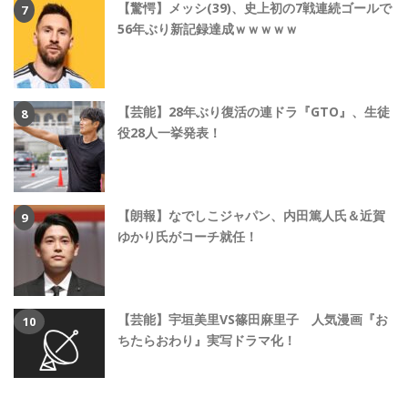
【驚愕】メッシ(39)、史上初の7戦連続ゴールで
56年ぶり新記録達成ｗｗｗｗｗ
【芸能】28年ぶり復活の連ドラ『GTO』、生徒
役28人一挙発表！
【朗報】なでしこジャパン、内田篤人氏＆近賀
ゆかり氏がコーチ就任！
【芸能】宇垣美里VS篠田麻里子 人気漫画『お
ちたらおわり』実写ドラマ化！