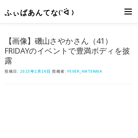
コ
ン
ふぃばあんてな(*ᐛ )
メニュー
テ
ン
ツ
へ
CONTACT
RSS
【画像】磯山さやかさん（41）
ス
キ
FRIDAYのイベントで豊満ボディを披
ッ
露
プ
投稿日:
2025年2月26日
投稿者:
FEVER_ANTENNA