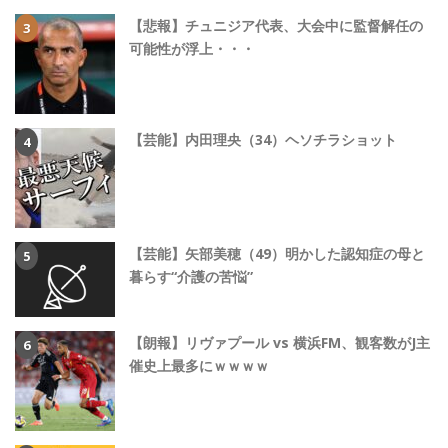
【悲報】チュニジア代表、大会中に監督解任の
可能性が浮上・・・
【芸能】内田理央（34）ヘソチラショット
【芸能】矢部美穂（49）明かした認知症の母と
暮らす“介護の苦悩”
【朗報】リヴァプール vs 横浜FM、観客数がJ主
催史上最多にｗｗｗｗ