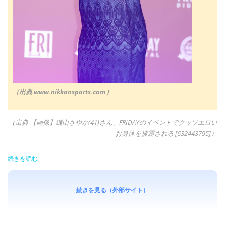
（出典 www.nikkansports.com）
（出典 【画像】磯山さやか(41)さん、FRIDAYのイベントでクッソエロい
お身体を披露される [632443795]）
続きを読む
続きを見る（外部サイト）