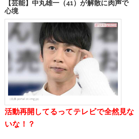
【芸能】中丸雄一（41）が解散に肉声で
心境
（出典 portal.st-img.jp）
活動再開してるってテレビで全然見な
いな！？