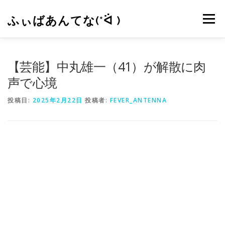
コ
ン
ふぃばあんてな(*ᐛ )
メニュー
テ
ン
ツ
へ
CONTACT
RSS
【芸能】中丸雄一（41）が解散に肉
ス
キ
声で心境
ッ
プ
投稿日:
2025年2月22日
投稿者:
FEVER_ANTENNA