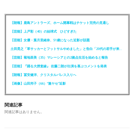
【朗報】鹿島アントラーズ、ホーム開幕戦はチケット完売の見通し
【芸能】上戸彩（40）の始球式 ひどすぎた
【芸能】女優・葉月里緒奈、51歳になった近影が話題
土田晃之「草サッカーとフットサルやめました」と告白「20代の若手が来るんです。つまんなくて」
【芸能】菊地亜美（35）マレーシアとの2拠点生活を始めると報告
【芸能】『踊る大捜査線』 佐藤二朗が出演を喜ぶコメントを発表
【朗報】冨安健洋、クリスタルパレス入りへ
【画像】山田邦子（66）“激ヤセ”近影
関連記事
関連記事はありません。