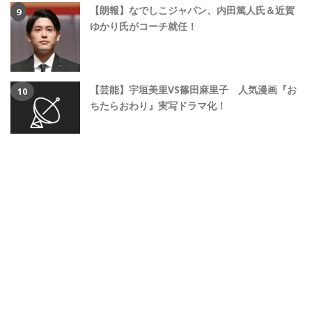
【朗報】なでしこジャパン、内田篤人氏＆近賀
ゆかり氏がコーチ就任！
【芸能】宇垣美里VS篠田麻里子 人気漫画『お
ちたらおわり』実写ドラマ化！