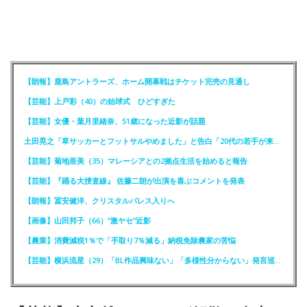
【朗報】鹿島アントラーズ、ホーム開幕戦はチケット完売の見通し
【芸能】上戸彩（40）の始球式 ひどすぎた
【芸能】女優・葉月里緒奈、51歳になった近影が話題
土田晃之「草サッカーとフットサルやめました」と告白「20代の若手が来るんです。つまんなくて」
【芸能】菊地亜美（35）マレーシアとの2拠点生活を始めると報告
【芸能】『踊る大捜査線』 佐藤二朗が出演を喜ぶコメントを発表
【朗報】冨安健洋、クリスタルパレス入りへ
【画像】山田邦子（66）“激ヤセ”近影
【農業】消費減税1％で「手取り7％減る」納税免除農家の苦悩
【芸能】横浜流星（29）「BL作品興味ない」「多様性分からない」発言巡りFCが注意喚起