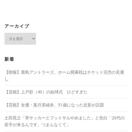
アーカイブ
ア
ー
カ
イ
ブ
新着
【朗報】鹿島アントラーズ、ホーム開幕戦はチケット完売の見通
し
【芸能】上戸彩（40）の始球式 ひどすぎた
【芸能】女優・葉月里緒奈、51歳になった近影が話題
土田晃之「草サッカーとフットサルやめました」と告白「20代の
若手が来るんです。つまんなくて」