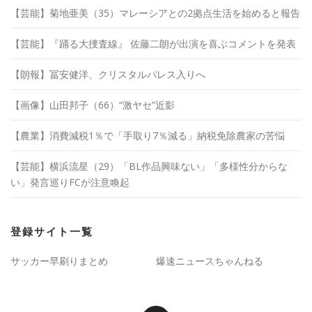
【芸能】菊地亜美（35）マレーシアとの2拠点生活を始めると報告
【芸能】『踊る大捜査線』 佐藤二朗が出演を喜ぶコメントを発表
【朗報】冨安健洋、クリスタルパレス入りへ
【画像】山田邦子（66）“激ヤセ”近影
【農業】消費減税1％で「手取り7％減る」納税免除農家の苦悩
【芸能】横浜流星（29）「BL作品興味ない」「多様性分からな
い」発言巡りFCが注意喚起
登録サイト一覧
サッカー早刷りまとめ
爆速ニュースちゃんねる