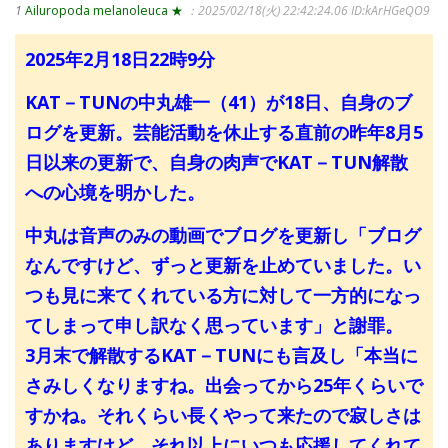
1
Ailuropoda melanoleuca ★
：2025/02/18(火) 22:42:24.06
ID:kArHGeQO9
2025年2月18日22時9分
KAT－TUNの中丸雄一（41）が18日、自身のブ
ログを更新。芸能活動を休止する直前の昨年8月5
日以来の更新で、自身の肉声でKAT－TUN解散
への心境を明かした。
中丸は音声のみの動画でブログを更新し「ブログ
なんですけど、ずっと更新を止めていました。い
つも見に来てくれている方に対して一方的になっ
てしまって申し訳なく思っています」と謝罪。
3月末で解散するKAT－TUNにも言及し「本当に
さみしくなりますね。出会ってから25年くらいで
すかね。それくらい長くやって来たので寂しさは
ありますけど、それ以上にいつも応援してくれて