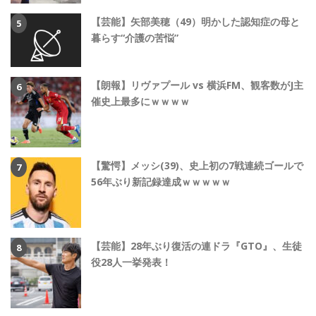
【芸能】矢部美穂（49）明かした認知症の母と
暮らす“介護の苦悩”
【朗報】リヴァプール vs 横浜FM、観客数がJ主
催史上最多にｗｗｗｗ
【驚愕】メッシ(39)、史上初の7戦連続ゴールで
56年ぶり新記録達成ｗｗｗｗｗ
【芸能】28年ぶり復活の連ドラ『GTO』、生徒
役28人一挙発表！