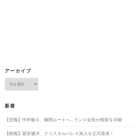
アーカイブ
ア
ー
カ
イ
ブ
新着
【悲報】中村敬斗、幽閉ルートへ…ランス会長が残留を示唆
【朗報】冨安健洋、クリスタルパレス加入を正式発表！