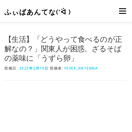
コ
ン
ふぃばあんてな(*ᐛ )
メニュー
テ
ン
ツ
へ
CONTACT
RSS
【生活】「どうやって食べるのが正
ス
キ
解なの？」関東人が困惑、ざるそば
ッ
の薬味に「うずら卵」
プ
投稿日:
2025年2月19日
投稿者:
FEVER_ANTENNA