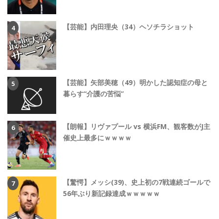
【芸能】内田理央（34）ヘソチラショット
【芸能】矢部美穂（49）明かした認知症の母と
暮らす“介護の苦悩”
【朗報】リヴァプール vs 横浜FM、観客数がJ主
催史上最多にｗｗｗｗ
【驚愕】メッシ(39)、史上初の7戦連続ゴールで
56年ぶり新記録達成ｗｗｗｗｗ