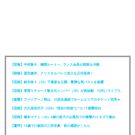
【悲報】中村敬斗、幽閉ルートへ…ランス会長が残留を示唆
【朗報】冨安健洋、クリスタルパレス加入を正式発表！
【芸能】鈴木奈々（33）下着姿を公開、豊満な美バストを披露
【芸能】草間リチャード敬太元メンバー（30）が再始動 10月にライブステージに出演へ
【衝撃】ファジアーノ岡山、31試合連続でホームエリアのチケット完売ｗｗｗｗ
【芸能】大久保佳代子（550）“現在の性欲”について衝撃告白
【芸能】橋本マナミ（42）6歳の息子のお風呂での衝撃のイタズラ激白
【驚愕】16歳でJ1無双の三井寺眞、皆の感想がこちら