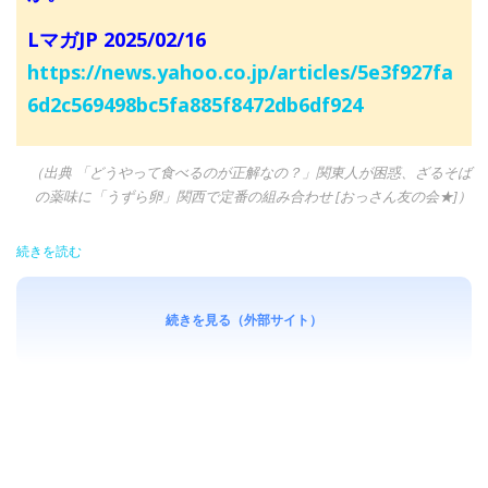
LマガJP 2025/02/16
https://news.yahoo.co.jp/articles/5e3f927fa
6d2c569498bc5fa885f8472db6df924
（出典 「どうやって食べるのが正解なの？」関東人が困惑、ざるそば
の薬味に「うずら卵」関西で定番の組み合わせ [おっさん友の会★]）
続きを読む
続きを見る（外部サイト）