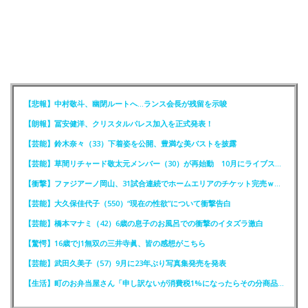
【悲報】中村敬斗、幽閉ルートへ…ランス会長が残留を示唆
【朗報】冨安健洋、クリスタルパレス加入を正式発表！
【芸能】鈴木奈々（33）下着姿を公開、豊満な美バストを披露
【芸能】草間リチャード敬太元メンバー（30）が再始動 10月にライブステージに出演へ
【衝撃】ファジアーノ岡山、31試合連続でホームエリアのチケット完売ｗｗｗｗ
【芸能】大久保佳代子（550）“現在の性欲”について衝撃告白
【芸能】橋本マナミ（42）6歳の息子のお風呂での衝撃のイタズラ激白
【驚愕】16歳でJ1無双の三井寺眞、皆の感想がこちら
【芸能】武田久美子（57）9月に23年ぶり写真集発売を発表
【生活】町のお弁当屋さん「申し訳ないが消費税1%になったらその分商品代を値上げするわ」