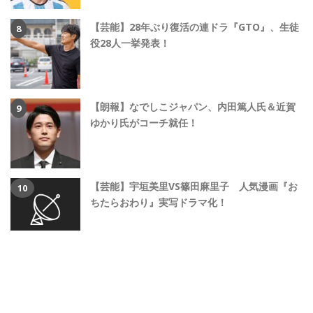
【芸能】28年ぶり復活の連ドラ『GTO』、生徒
役28人一挙発表！
【朗報】なでしこジャパン、内田篤人氏＆近賀
ゆかり氏がコーチ就任！
【芸能】宇垣美里VS篠田麻里子 人気漫画『お
ちたらおわり』実写ドラマ化！