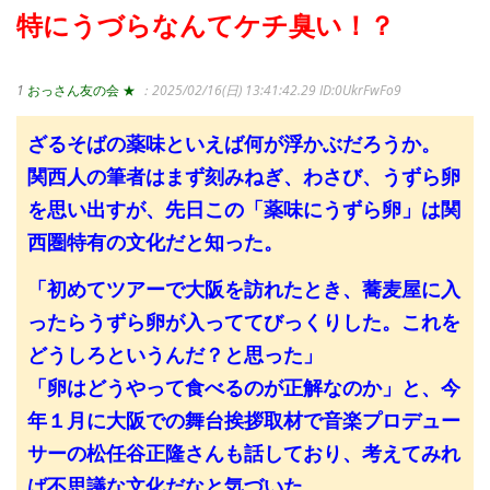
特にうづらなんてケチ臭い！？
1
おっさん友の会 ★
：2025/02/16(日) 13:41:42.29
ID:0UkrFwFo9
ざるそばの薬味といえば何が浮かぶだろうか。
関西人の筆者はまず刻みねぎ、わさび、うずら卵
を思い出すが、先日この「薬味にうずら卵」は関
西圏特有の文化だと知った。
「初めてツアーで大阪を訪れたとき、蕎麦屋に入
ったらうずら卵が入っててびっくりした。これを
どうしろというんだ？と思った」
「卵はどうやって食べるのが正解なのか」と、今
年１月に大阪での舞台挨拶取材で音楽プロデュー
サーの松任谷正隆さんも話しており、考えてみれ
ば不思議な文化だなと気づいた。