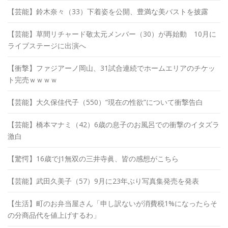
【芸能】鈴木奈々（33）下着姿を公開、豊満な美バストを披露
【芸能】草間リチャード敬太元メンバー（30）が再始動 10月に
ライブステージに出演へ
【衝撃】ファジアーノ岡山、31試合連続でホームエリアのチケッ
ト完売ｗｗｗｗ
【芸能】大久保佳代子（550）“現在の性欲”について衝撃告白
【芸能】橋本マナミ（42）6歳の息子のお風呂での衝撃のイタズラ
激白
【驚愕】16歳でJ1無双の三井寺眞、皆の感想がこちら
【芸能】武田久美子（57）9月に23年ぶり写真集発売を発表
【生活】町のお弁当屋さん「申し訳ないが消費税1%になったらそ
の分商品代を値上げするわ」