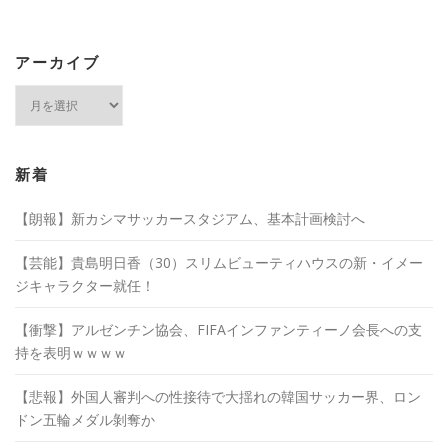
アーカイブ
ア
ー
カ
イ
ブ
新着
【朗報】新カシマサッカースタジアム、基本計画検討へ
【芸能】貴島明日香（30）スリムビューティハウスの新・イメー
ジキャラクター就任！
【衝撃】アルゼンチン協会、FIFAインファンティーノ会長への支
持を表明ｗｗｗｗ
【悲報】外国人審判への性接待で大揺れの韓国サッカー界、ロン
ドン五輪メダル剝奪か