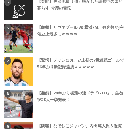
【芸能】矢部美穂（49）明かした認知症の母と
暮らす“介護の苦悩”
【朗報】リヴァプール vs 横浜FM、観客数がJ主
催史上最多にｗｗｗｗ
【驚愕】メッシ(39)、史上初の7戦連続ゴールで
56年ぶり新記録達成ｗｗｗｗｗ
【芸能】28年ぶり復活の連ドラ『GTO』、生徒
役28人一挙発表！
【朗報】なでしこジャパン、内田篤人氏＆近賀