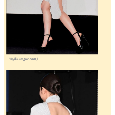
（出典 i.imgur.com）