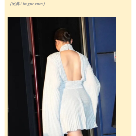
（出典 i.imgur.com）