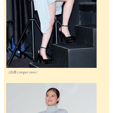
（出典 i.imgur.com）