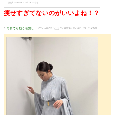
（出典 contents.oricon.co.jp）
痩せすぎてないのがいいよね！？
1
それでも動く名無し
：2025/02/15(土) 09:09:10.97
ID:+E9+mIPH0