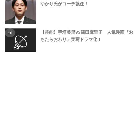
ゆかり氏がコーチ就任！
【芸能】宇垣美里VS篠田麻里子 人気漫画『お
ちたらおわり』実写ドラマ化！