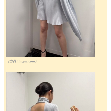
（出典 i.imgur.com）