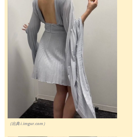
（出典 i.imgur.com）