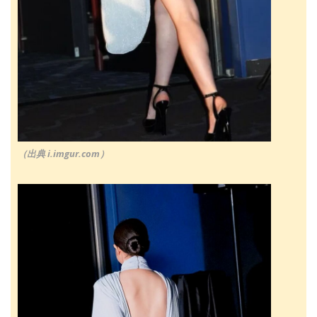
（出典 i.imgur.com）