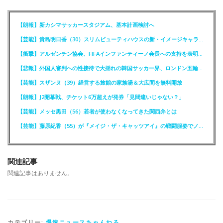
【朗報】新カシマサッカースタジアム、基本計画検討へ
【芸能】貴島明日香（30）スリムビューティハウスの新・イメージキャラクター就任！
【衝撃】アルゼンチン協会、FIFAインファンティーノ会長への支持を表明ｗｗｗｗ
【悲報】外国人審判への性接待で大揺れの韓国サッカー界、ロンドン五輪メダル剝奪か
【芸能】スザンヌ（39）経営する旅館の家族湯＆大広間を無料開放
【朗報】J2開幕戦、チケット6万超えが発券「見間違いじゃない？」
【芸能】メッセ黒田（56）若者が使わなくなってきた関西弁とは
【芸能】藤原紀香（55）が『メイジ・ザ・キャッツアイ』の戦闘服姿でノーバン投球
関連記事
関連記事はありません。
カテゴリー:
爆速ニュースちゃんねる