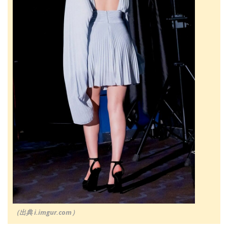
（出典 i.imgur.com）