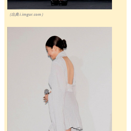
（出典 i.imgur.com）