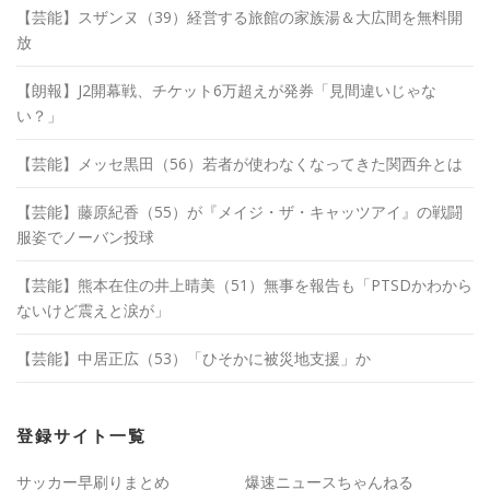
【芸能】スザンヌ（39）経営する旅館の家族湯＆大広間を無料開
放
【朗報】J2開幕戦、チケット6万超えが発券「見間違いじゃな
い？」
【芸能】メッセ黒田（56）若者が使わなくなってきた関西弁とは
【芸能】藤原紀香（55）が『メイジ・ザ・キャッツアイ』の戦闘
服姿でノーバン投球
【芸能】熊本在住の井上晴美（51）無事を報告も「PTSDかわから
ないけど震えと涙が」
【芸能】中居正広（53）「ひそかに被災地支援」か
登録サイト一覧
サッカー早刷りまとめ
爆速ニュースちゃんねる