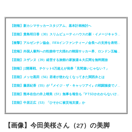
【朗報】新カシマサッカースタジアム、基本計画検討へ
【芸能】貴島明日香（30）スリムビューティハウスの新・イメージキャラクター就任！
【衝撃】アルゼンチン協会、FIFAインファンティーノ会長への支持を表明ｗｗｗｗ
【悲報】外国人審判への性接待で大揺れの韓国サッカー界、ロンドン五輪メダル剝奪か
【芸能】スザンヌ（39）経営する旅館の家族湯＆大広間を無料開放
【朗報】J2開幕戦、チケット6万超えが発券「見間違いじゃない？」
【芸能】メッセ黒田（56）若者が使わなくなってきた関西弁とは
【芸能】藤原紀香（55）が『メイジ・ザ・キャッツアイ』の戦闘服姿でノーバン投球
【芸能】熊本在住の井上晴美（51）無事を報告も「PTSDかわからないけど震えと涙が」
【芸能】中居正広（53）「ひそかに被災地支援」か
【画像】今田美桜さん（27）の美脚