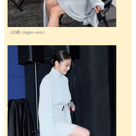
（出典 i.imgur.com）