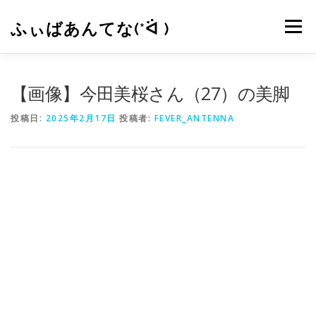
コ
ン
ふぃばあんてな(*ᐛ )
メニュー
テ
ン
ツ
へ
CONTACT
RSS
【画像】今田美桜さん（27）の美脚
ス
キ
投稿日:
2025年2月17日
投稿者:
FEVER_ANTENNA
ッ
プ