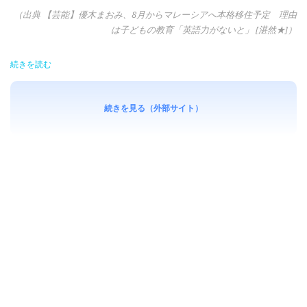
（出典 【芸能】優木まおみ、8月からマレーシアへ本格移住予定 理由
は子どもの教育「英語力がないと」 [湛然★]）
続きを読む
続きを見る（外部サイト）