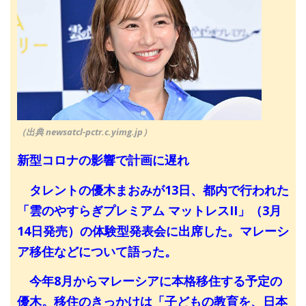
（出典 newsatcl-pctr.c.yimg.jp）
新型コロナの影響で計画に遅れ
タレントの優木まおみが13日、都内で行われた
「雲のやすらぎプレミアム マットレスII」（3月
14日発売）の体験型発表会に出席した。マレーシ
ア移住などについて語った。
今年8月からマレーシアに本格移住する予定の
優木。移住のきっかけは「子どもの教育を、日本