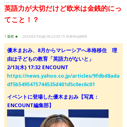
英語力が大切だけど欧米は金銭的にっ
てこと！？
1
湛然 ★
：2025/02/14(金) 06:22:59.75
ID:BrlhzqMW9
優木まおみ、8月からマレーシアへ本格移住 理
由は子どもの教育「英語力がないと」
2/13(木) 17:32 ENCOUNT
https://news.yahoo.co.jp/articles/9fdbd8ada
df5b5495475744535d401d5c0ec6c01
イベントに登場した優木まおみ【写真：
ENCOUNT編集部】