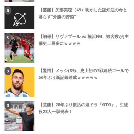
【芸能】矢部美穂（49）明かした認知症の母と
暮らす“介護の苦悩”
【朗報】リヴァプール vs 横浜FM、観客数がJ主
催史上最多にｗｗｗｗ
【驚愕】メッシ(39)、史上初の7戦連続ゴールで
56年ぶり新記録達成ｗｗｗｗｗ
【芸能】28年ぶり復活の連ドラ『GTO』、生徒
役28人一挙発表！