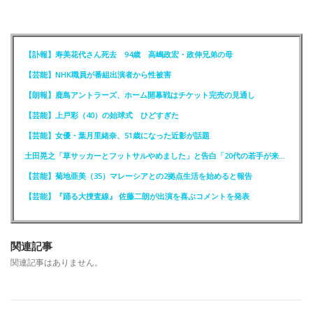
【訃報】寿美花代さん死去 94歳 高嶋政宏・政伸兄弟の母
【芸能】NHK職員が番組出演者から性被害
【朗報】鹿島アントラーズ、ホーム開幕戦はチケット完売の見通し
【芸能】上戸彩（40）の始球式 ひどすぎた
【芸能】女優・葉月里緒奈、51歳になった近影が話題
土田晃之「草サッカーとフットサルやめました」と告白「20代の若手が来るんです。つまんなくて」
【芸能】菊地亜美（35）マレーシアとの2拠点生活を始めると報告
【芸能】『踊る大捜査線』 佐藤二朗が出演を喜ぶコメントを発表
関連記事
関連記事はありません。