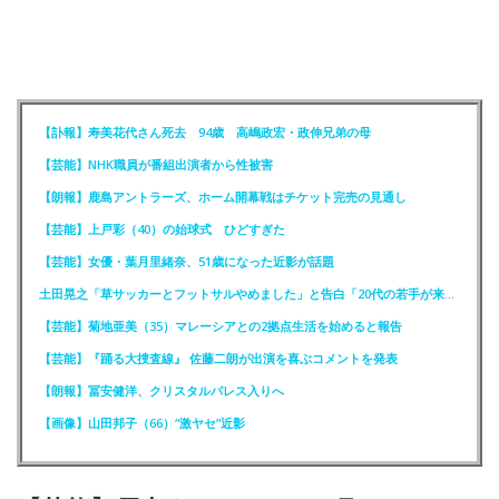
【訃報】寿美花代さん死去 94歳 高嶋政宏・政伸兄弟の母
【芸能】NHK職員が番組出演者から性被害
【朗報】鹿島アントラーズ、ホーム開幕戦はチケット完売の見通し
【芸能】上戸彩（40）の始球式 ひどすぎた
【芸能】女優・葉月里緒奈、51歳になった近影が話題
土田晃之「草サッカーとフットサルやめました」と告白「20代の若手が来るんです。つまんなくて」
【芸能】菊地亜美（35）マレーシアとの2拠点生活を始めると報告
【芸能】『踊る大捜査線』 佐藤二朗が出演を喜ぶコメントを発表
【朗報】冨安健洋、クリスタルパレス入りへ
【画像】山田邦子（66）“激ヤセ”近影