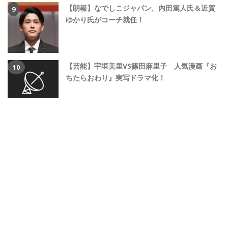
【朗報】なでしこジャパン、内田篤人氏＆近賀
ゆかり氏がコーチ就任！
【芸能】宇垣美里VS篠田麻里子 人気漫画『お
ちたらおわり』実写ドラマ化！