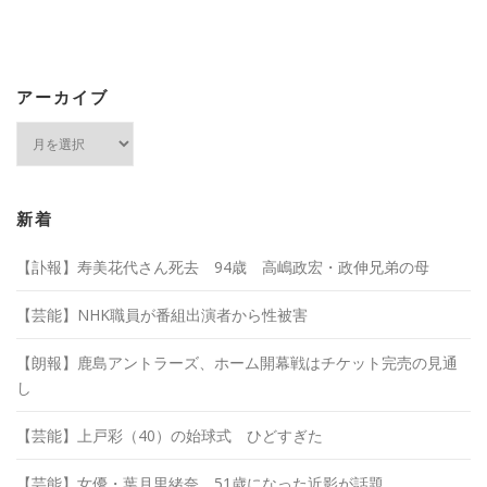
アーカイブ
ア
ー
カ
イ
ブ
新着
【訃報】寿美花代さん死去 94歳 高嶋政宏・政伸兄弟の母
【芸能】NHK職員が番組出演者から性被害
【朗報】鹿島アントラーズ、ホーム開幕戦はチケット完売の見通
し
【芸能】上戸彩（40）の始球式 ひどすぎた
【芸能】女優・葉月里緒奈、51歳になった近影が話題