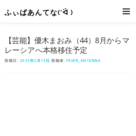
コ
ン
ふぃばあんてな(*ᐛ )
メニュー
テ
ン
ツ
へ
CONTACT
RSS
【芸能】優木まおみ（44）8月からマ
ス
キ
レーシアへ本格移住予定
ッ
プ
投稿日:
2025年2月15日
投稿者:
FEVER_ANTENNA