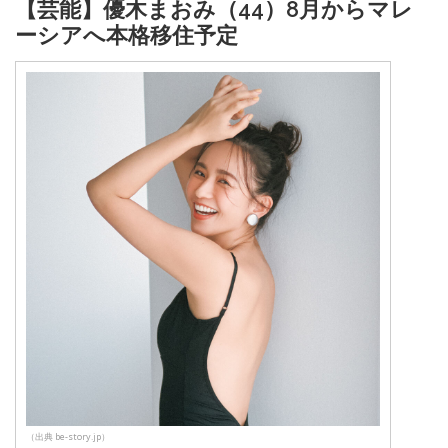
【芸能】優木まおみ（44）8月からマレ
ーシアへ本格移住予定
（出典 be-story.jp）