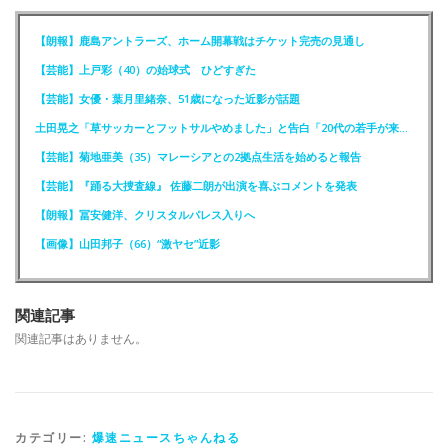
【朗報】鹿島アントラーズ、ホーム開幕戦はチケット完売の見通し
【芸能】上戸彩（40）の始球式 ひどすぎた
【芸能】女優・葉月里緒奈、51歳になった近影が話題
土田晃之「草サッカーとフットサルやめました」と告白「20代の若手が来るんです。つまんなくて」
【芸能】菊地亜美（35）マレーシアとの2拠点生活を始めると報告
【芸能】『踊る大捜査線』 佐藤二朗が出演を喜ぶコメントを発表
【朗報】冨安健洋、クリスタルパレス入りへ
【画像】山田邦子（66）“激ヤセ”近影
関連記事
関連記事はありません。
カテゴリー:
爆速ニュースちゃんねる