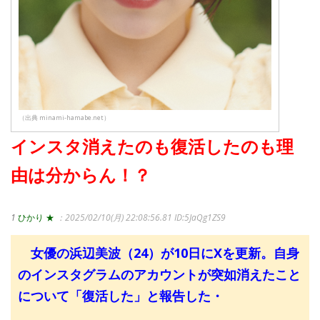
（出典 minami-hamabe.net）
インスタ消えたのも復活したのも理
由は分からん！？
1
ひかり ★
：2025/02/10(月) 22:08:56.81
ID:5JaQg1ZS9
女優の浜辺美波（24）が10日にXを更新。自身
のインスタグラムのアカウントが突如消えたこと
について「復活した」と報告した・