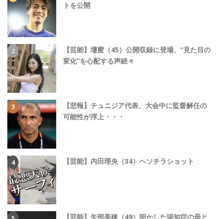
トを公開
【芸能】壇蜜（45）公開収録に登場、“見た目の
変化”を心配する声続々
【悲報】チュニジア代表、大会中に監督解任の
可能性が浮上・・・
【芸能】内田理央（34）ヘソチラショット
【芸能】矢部美穂（49）明かした認知症の母と