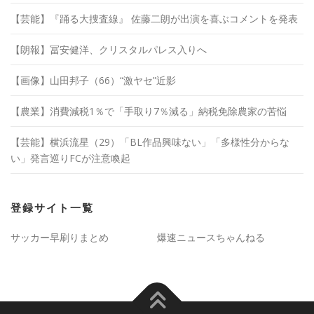
【芸能】『踊る大捜査線』 佐藤二朗が出演を喜ぶコメントを発表
【朗報】冨安健洋、クリスタルパレス入りへ
【画像】山田邦子（66）“激ヤセ”近影
【農業】消費減税1％で「手取り7％減る」納税免除農家の苦悩
【芸能】横浜流星（29）「BL作品興味ない」「多様性分からな
い」発言巡りFCが注意喚起
登録サイト一覧
サッカー早刷りまとめ
爆速ニュースちゃんねる