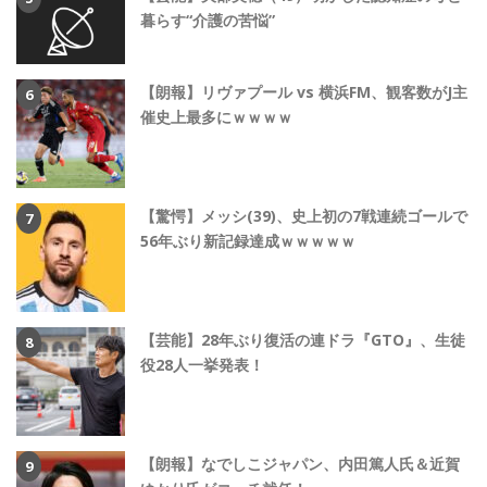
暮らす“介護の苦悩”
【朗報】リヴァプール vs 横浜FM、観客数がJ主
催史上最多にｗｗｗｗ
【驚愕】メッシ(39)、史上初の7戦連続ゴールで
56年ぶり新記録達成ｗｗｗｗｗ
【芸能】28年ぶり復活の連ドラ『GTO』、生徒
役28人一挙発表！
【朗報】なでしこジャパン、内田篤人氏＆近賀