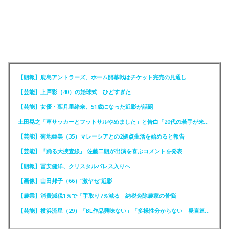
【朗報】鹿島アントラーズ、ホーム開幕戦はチケット完売の見通し
【芸能】上戸彩（40）の始球式 ひどすぎた
【芸能】女優・葉月里緒奈、51歳になった近影が話題
土田晃之「草サッカーとフットサルやめました」と告白「20代の若手が来るんです。つまんなくて」
【芸能】菊地亜美（35）マレーシアとの2拠点生活を始めると報告
【芸能】『踊る大捜査線』 佐藤二朗が出演を喜ぶコメントを発表
【朗報】冨安健洋、クリスタルパレス入りへ
【画像】山田邦子（66）“激ヤセ”近影
【農業】消費減税1％で「手取り7％減る」納税免除農家の苦悩
【芸能】横浜流星（29）「BL作品興味ない」「多様性分からない」発言巡りFCが注意喚起