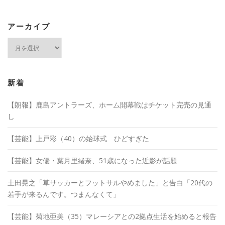
アーカイブ
ア
ー
カ
イ
ブ
新着
【朗報】鹿島アントラーズ、ホーム開幕戦はチケット完売の見通
し
【芸能】上戸彩（40）の始球式 ひどすぎた
【芸能】女優・葉月里緒奈、51歳になった近影が話題
土田晃之「草サッカーとフットサルやめました」と告白「20代の
若手が来るんです。つまんなくて」
【芸能】菊地亜美（35）マレーシアとの2拠点生活を始めると報告