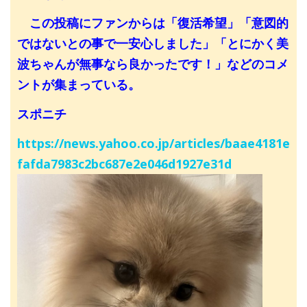
この投稿にファンからは「復活希望」「意図的
ではないとの事で一安心しました」「とにかく美
波ちゃんが無事なら良かったです！」などのコメ
ントが集まっている。
スポニチ
https://news.yahoo.co.jp/articles/baae4181e
fafda7983c2bc687e2e046d1927e31d