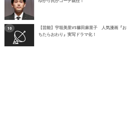
ゆかり氏がコーチ就任！
【芸能】宇垣美里VS篠田麻里子 人気漫画『お
ちたらおわり』実写ドラマ化！