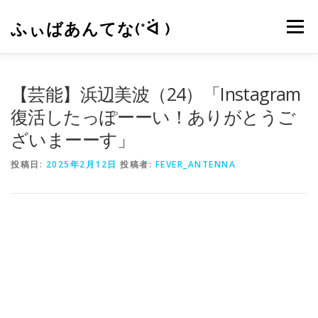
コ
ン
ふぃばあんてな(*ᐛ )
メニュー
テ
ン
ツ
へ
CONTACT
RSS
【芸能】浜辺美波（24）「Instagram
ス
キ
復活したっぽーーい！ありがとうご
ッ
ざいまーーす」
プ
投稿日:
2025年2月12日
投稿者:
FEVER_ANTENNA