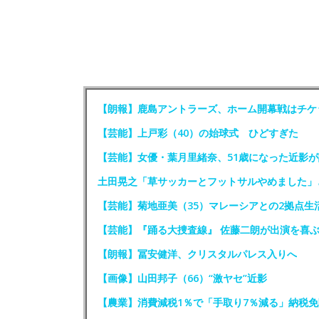
【朗報】鹿島アントラーズ、ホーム開幕戦はチケ
【芸能】上戸彩（40）の始球式 ひどすぎた
【芸能】女優・葉月里緒奈、51歳になった近影が
土田晃之「草サッカーとフットサルやめました」
【芸能】菊地亜美（35）マレーシアとの2拠点生
【芸能】『踊る大捜査線』 佐藤二朗が出演を喜
【朗報】冨安健洋、クリスタルパレス入りへ
【画像】山田邦子（66）“激ヤセ”近影
【農業】消費減税1％で「手取り7％減る」納税