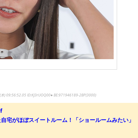
木) 09:56:52.05
ID:KJ3rUOQ00● BE:971946189-2BP(3000)
f
た自宅がほぼスイートルーム！「ショールームみたい」