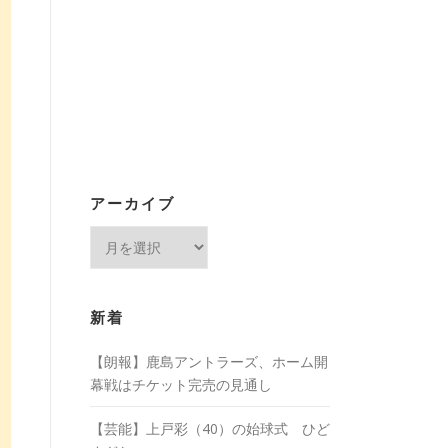
アーカイブ
ア
ー
カ
イ
新着
ブ
【朗報】鹿島アントラーズ、ホーム開
幕戦はチケット完売の見通し
【芸能】上戸彩（40）の始球式 ひど