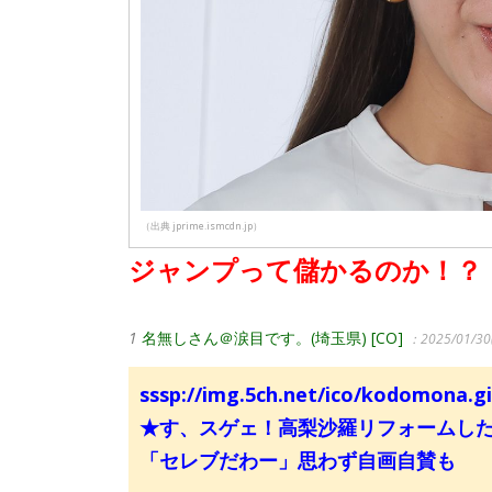
（出典 jprime.ismcdn.jp）
ジャンプって儲かるのか！？
1
名無しさん＠涙目です。(埼玉県) [CO]
：2025/01/30(
sssp://img.5ch.net/ico/kodomona.gi
★す、スゲェ！高梨沙羅リフォームし
「セレブだわー」思わず自画自賛も