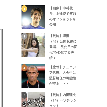
【画像】中村敬
斗、上裸姿で笑顔
のオフショットを
公開
【芸能】壇蜜
（45）公開収録に
登場、“見た目の変
化”を心配する声
続々
【悲報】チュニジ
ア代表、大会中に
監督解任の可能性
が浮上・・・
【芸能】内田理央
（34）ヘソチラシ
ョット