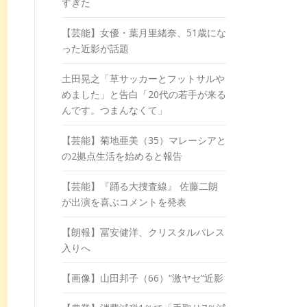
すぎた
【芸能】女優・葉月里緒奈、51歳にな
った近影が話題
土田晃之「草サッカーとフットサルや
めました」と告白「20代の若手が来る
んです。つまんなくて」
【芸能】菊地亜美（35）マレーシアと
の2拠点生活を始めると報告
【芸能】『踊る大捜査線』 佐藤二朗
が出演を喜ぶコメントを発表
【朗報】冨安健洋、クリスタルパレス
入りへ
【画像】山田邦子（66）“激ヤセ”近影