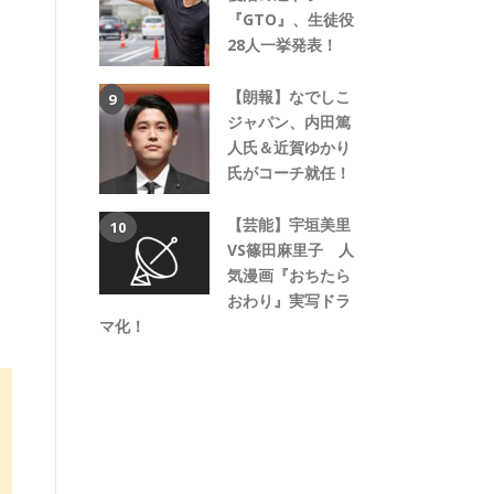
『GTO』、生徒役
28人一挙発表！
【朗報】なでしこ
ジャパン、内田篤
人氏＆近賀ゆかり
氏がコーチ就任！
【芸能】宇垣美里
VS篠田麻里子 人
気漫画『おちたら
おわり』実写ドラ
マ化！