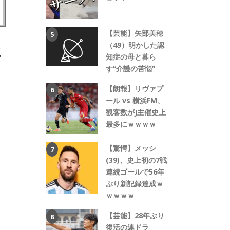
【芸能】矢部美穂
た
（49）明かした認
知症の母と暮ら
す“介護の苦悩”
【朗報】リヴァプ
ール vs 横浜FM、
観客数がJ主催史上
最多にｗｗｗｗ
【驚愕】メッシ
(39)、史上初の7戦
連続ゴールで56年
ぶり新記録達成ｗ
ｗｗｗｗ
【芸能】28年ぶり
復活の連ドラ