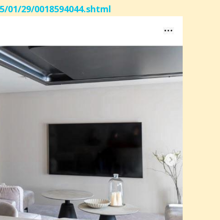
25/01/29/0018594044.shtml