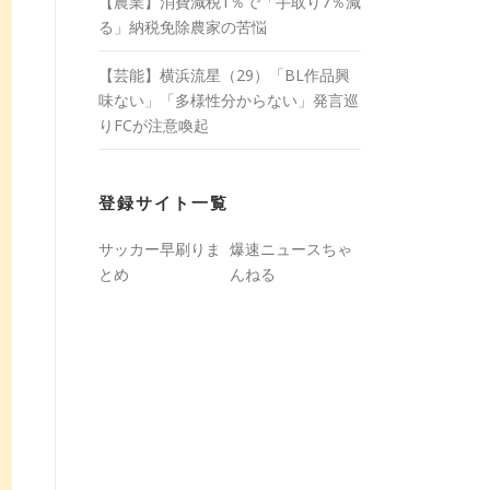
【農業】消費減税1％で「手取り7％減
る」納税免除農家の苦悩
【芸能】横浜流星（29）「BL作品興
味ない」「多様性分からない」発言巡
りFCが注意喚起
登録サイト一覧
サッカー早刷りま
爆速ニュースちゃ
とめ
んねる