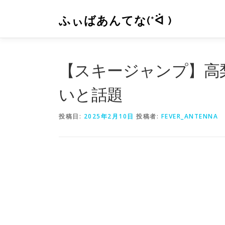
コ
ン
ふぃばあんてな(*ᐛ )
テ
ン
ツ
へ
【スキージャンプ】高
ス
キ
いと話題
ッ
プ
投稿日:
2025年2月10日
投稿者:
FEVER_ANTENNA