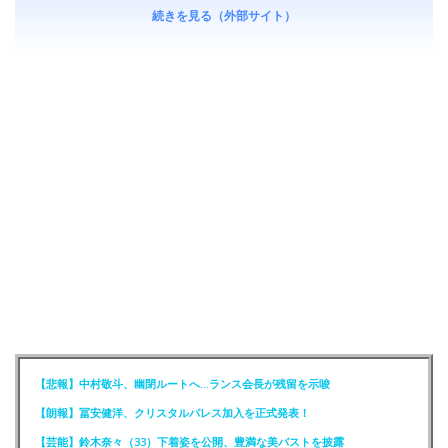
続きを見る（外部サイト）
【悲報】中村敬斗、幽閉ルートへ…ランス会長が残留を示唆
【朗報】冨安健洋、クリスタルパレス加入を正式発表！
【芸能】鈴木奈々（33）下着姿を公開、豊満な美バストを披露