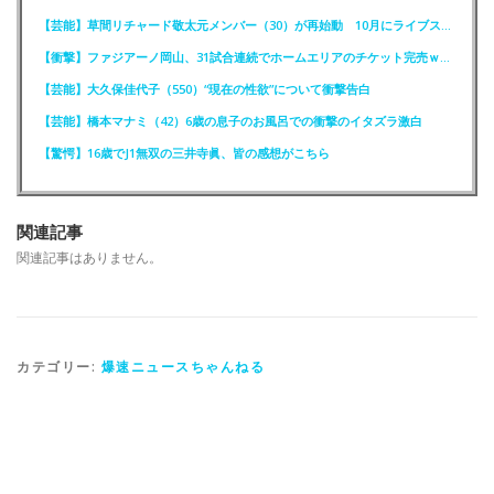
【芸能】草間リチャード敬太元メンバー（30）が再始動 10月にライブステージに出演へ
【衝撃】ファジアーノ岡山、31試合連続でホームエリアのチケット完売ｗｗｗｗ
【芸能】大久保佳代子（550）“現在の性欲”について衝撃告白
【芸能】橋本マナミ（42）6歳の息子のお風呂での衝撃のイタズラ激白
【驚愕】16歳でJ1無双の三井寺眞、皆の感想がこちら
関連記事
関連記事はありません。
カテゴリー:
爆速ニュースちゃんねる