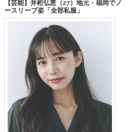
【芸能】井桁弘恵（27）地元・福岡でノ
ースリーブ姿「全部私服」