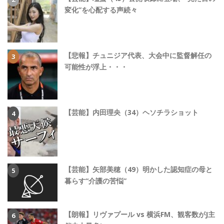
変化”を心配する声続々
【悲報】チュニジア代表、大会中に監督解任の
可能性が浮上・・・
【芸能】内田理央（34）ヘソチラショット
【芸能】矢部美穂（49）明かした認知症の母と
暮らす“介護の苦悩”
【朗報】リヴァプール vs 横浜FM、観客数がJ主