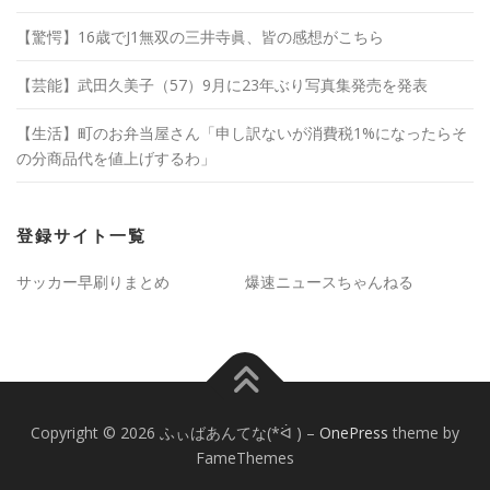
【驚愕】16歳でJ1無双の三井寺眞、皆の感想がこちら
【芸能】武田久美子（57）9月に23年ぶり写真集発売を発表
【生活】町のお弁当屋さん「申し訳ないが消費税1%になったらそ
の分商品代を値上げするわ」
登録サイト一覧
サッカー早刷りまとめ
爆速ニュースちゃんねる
Copyright © 2026 ふぃばあんてな(*ᐛ )
–
OnePress
theme by
FameThemes