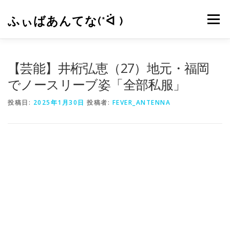
コ
ン
ふぃばあんてな(*ᐛ )
メニュー
テ
ン
ツ
へ
CONTACT
RSS
【芸能】井桁弘恵（27）地元・福岡
ス
キ
でノースリーブ姿「全部私服」
ッ
プ
投稿日:
2025年1月30日
投稿者:
FEVER_ANTENNA