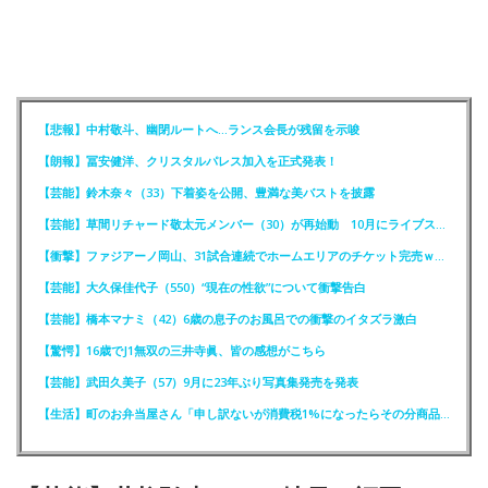
【悲報】中村敬斗、幽閉ルートへ…ランス会長が残留を示唆
【朗報】冨安健洋、クリスタルパレス加入を正式発表！
【芸能】鈴木奈々（33）下着姿を公開、豊満な美バストを披露
【芸能】草間リチャード敬太元メンバー（30）が再始動 10月にライブステージに出演へ
【衝撃】ファジアーノ岡山、31試合連続でホームエリアのチケット完売ｗｗｗｗ
【芸能】大久保佳代子（550）“現在の性欲”について衝撃告白
【芸能】橋本マナミ（42）6歳の息子のお風呂での衝撃のイタズラ激白
【驚愕】16歳でJ1無双の三井寺眞、皆の感想がこちら
【芸能】武田久美子（57）9月に23年ぶり写真集発売を発表
【生活】町のお弁当屋さん「申し訳ないが消費税1%になったらその分商品代を値上げするわ」