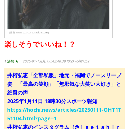
（出典 www.box-corporation.com）
楽しそうでいいね！？
1
湛然 ★
：2025/01/13(月) 06:42:48.39
ID:ZAwShWvp9
井桁弘恵「全部私服」地元・福岡でノースリーブ
姿 「最高の笑顔」「無邪気な大笑い大好き」と
絶賛の声
2025年1月11日 18時30分スポーツ報知
https://hochi.news/articles/20250111-OHT1T
51104.html?page=1
井桁弘恵のインスタグラム（@ｉｇｅｔａｈｉｒ