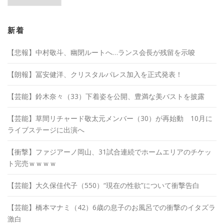
カ
イ
ブ
新着
【悲報】中村敬斗、幽閉ルートへ…ランス会長が残留を示唆
【朗報】冨安健洋、クリスタルパレス加入を正式発表！
【芸能】鈴木奈々（33）下着姿を公開、豊満な美バストを披露
【芸能】草間リチャード敬太元メンバー（30）が再始動 10月に
ライブステージに出演へ
【衝撃】ファジアーノ岡山、31試合連続でホームエリアのチケッ
ト完売ｗｗｗｗ
【芸能】大久保佳代子（550）“現在の性欲”について衝撃告白
【芸能】橋本マナミ（42）6歳の息子のお風呂での衝撃のイタズラ
激白