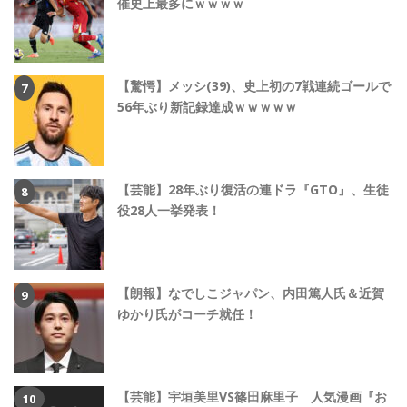
催史上最多にｗｗｗｗ
【驚愕】メッシ(39)、史上初の7戦連続ゴールで
56年ぶり新記録達成ｗｗｗｗｗ
【芸能】28年ぶり復活の連ドラ『GTO』、生徒
役28人一挙発表！
【朗報】なでしこジャパン、内田篤人氏＆近賀
ゆかり氏がコーチ就任！
【芸能】宇垣美里VS篠田麻里子 人気漫画『お