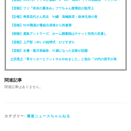
【芸能】フジ『有吉の夏休み』フワちゃん復帰説が急浮上
【訃報】寿美花代さん死去 94歳 高嶋政宏・政伸兄弟の母
【芸能】NHK職員が番組出演者から性被害
【朗報】鹿島アントラーズ、ホーム開幕戦はチケット完売の見通し
【芸能】上戸彩（40）の始球式 ひどすぎた
【芸能】女優・葉月里緒奈、51歳になった近影が話題
土田晃之「草サッカーとフットサルやめました」と告白「20代の若手が来るんです。つまんなくて」
関連記事
関連記事はありません。
カテゴリー:
爆速ニュースちゃんねる