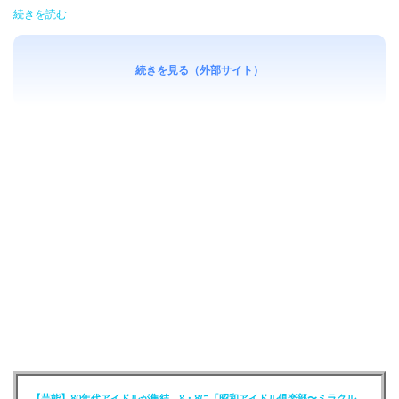
続きを読む
続きを見る（外部サイト）
【芸能】80年代アイドルが集結 8・8に「昭和アイドル倶楽部〜ミラクル同窓会〜」を開催