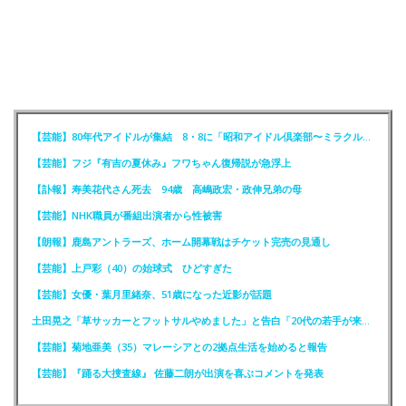
【芸能】80年代アイドルが集結 8・8に「昭和アイドル倶楽部〜ミラクル同窓会〜」を開催
【芸能】フジ『有吉の夏休み』フワちゃん復帰説が急浮上
【訃報】寿美花代さん死去 94歳 高嶋政宏・政伸兄弟の母
【芸能】NHK職員が番組出演者から性被害
【朗報】鹿島アントラーズ、ホーム開幕戦はチケット完売の見通し
【芸能】上戸彩（40）の始球式 ひどすぎた
【芸能】女優・葉月里緒奈、51歳になった近影が話題
土田晃之「草サッカーとフットサルやめました」と告白「20代の若手が来るんです。つまんなくて」
【芸能】菊地亜美（35）マレーシアとの2拠点生活を始めると報告
【芸能】『踊る大捜査線』 佐藤二朗が出演を喜ぶコメントを発表