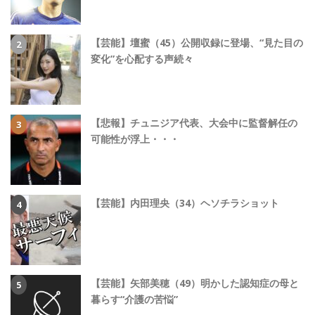
【芸能】壇蜜（45）公開収録に登場、“見た目の
変化”を心配する声続々
【悲報】チュニジア代表、大会中に監督解任の
可能性が浮上・・・
【芸能】内田理央（34）ヘソチラショット
【芸能】矢部美穂（49）明かした認知症の母と
暮らす“介護の苦悩”