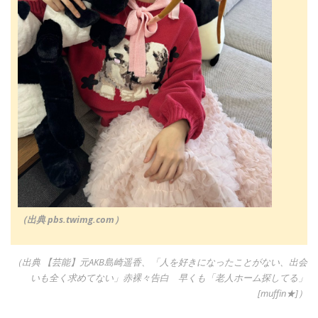
（出典 pbs.twimg.com）
（出典 【芸能】元AKB島崎遥香、「人を好きになったことがない、出会
いも全く求めてない」赤裸々告白 早くも「老人ホーム探してる」
[muffin★]）