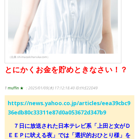
（出典 shimazakiharuka.com）
とにかくお金を貯めときなさい！？
1
muffin ★
：2025/01/09(木) 17:12:18.40
ID:tYcE22D49
https://news.yahoo.co.jp/articles/eea39cbc9
36edb80c33311e87d0a053672d347b9
７日に放送された日本テレビ系「上田と女がＤ
ＥＥＰに吠える夜」では「選択的おひとり様」を