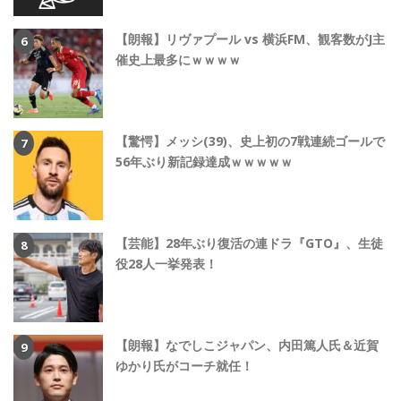
【朗報】リヴァプール vs 横浜FM、観客数がJ主
催史上最多にｗｗｗｗ
【驚愕】メッシ(39)、史上初の7戦連続ゴールで
56年ぶり新記録達成ｗｗｗｗｗ
【芸能】28年ぶり復活の連ドラ『GTO』、生徒
役28人一挙発表！
【朗報】なでしこジャパン、内田篤人氏＆近賀
ゆかり氏がコーチ就任！