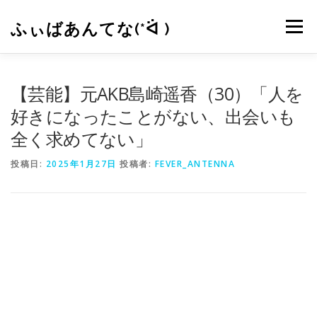
コ
ン
ふぃばあんてな(*ᐛ )
メニュー
テ
ン
ツ
へ
CONTACT
RSS
【芸能】元AKB島崎遥香（30）「人を
ス
キ
好きになったことがない、出会いも
ッ
全く求めてない」
プ
投稿日:
2025年1月27日
投稿者:
FEVER_ANTENNA