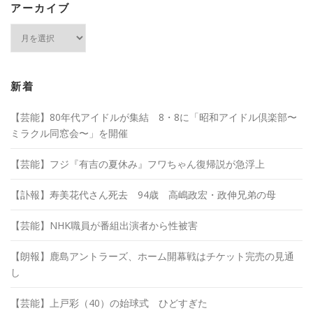
アーカイブ
ア
ー
カ
イ
ブ
新着
【芸能】80年代アイドルが集結 8・8に「昭和アイドル倶楽部〜
ミラクル同窓会〜」を開催
【芸能】フジ『有吉の夏休み』フワちゃん復帰説が急浮上
【訃報】寿美花代さん死去 94歳 高嶋政宏・政伸兄弟の母
【芸能】NHK職員が番組出演者から性被害
【朗報】鹿島アントラーズ、ホーム開幕戦はチケット完売の見通
し
【芸能】上戸彩（40）の始球式 ひどすぎた