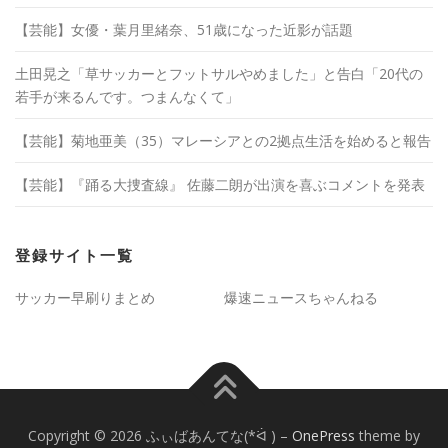
【芸能】女優・葉月里緒奈、51歳になった近影が話題
土田晃之「草サッカーとフットサルやめました」と告白「20代の
若手が来るんです。つまんなくて」
【芸能】菊地亜美（35）マレーシアとの2拠点生活を始めると報告
【芸能】『踊る大捜査線』 佐藤二朗が出演を喜ぶコメントを発表
登録サイト一覧
サッカー早刷りまとめ
爆速ニュースちゃんねる
Copyright © 2026 ふぃばあんてな(*ᐛ )
–
OnePress
theme by