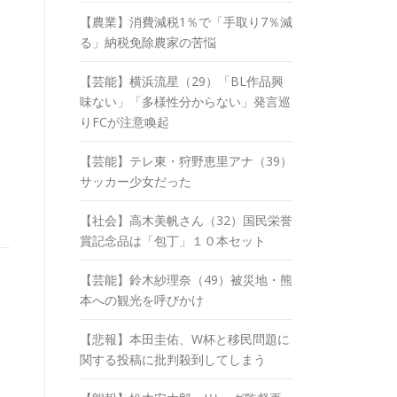
【農業】消費減税1％で「手取り7％減
る」納税免除農家の苦悩
【芸能】横浜流星（29）「BL作品興
味ない」「多様性分からない」発言巡
りFCが注意喚起
【芸能】テレ東・狩野恵里アナ（39）
サッカー少女だった
【社会】高木美帆さん（32）国民栄誉
賞記念品は「包丁」１０本セット
【芸能】鈴木紗理奈（49）被災地・熊
本への観光を呼びかけ
【悲報】本田圭佑、W杯と移民問題に
関する投稿に批判殺到してしまう