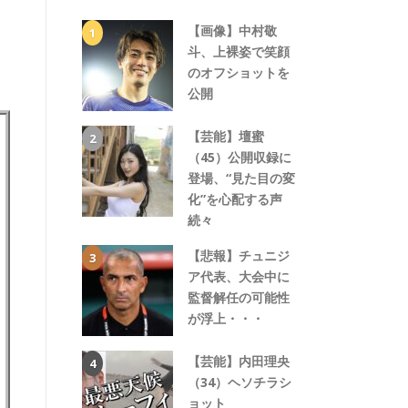
【画像】中村敬
斗、上裸姿で笑顔
のオフショットを
公開
【芸能】壇蜜
（45）公開収録に
登場、“見た目の変
化”を心配する声
続々
【悲報】チュニジ
ア代表、大会中に
監督解任の可能性
が浮上・・・
【芸能】内田理央
（34）ヘソチラシ
ョット