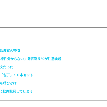
免除農家の苦悩
多様性分からない」発言巡りFCが注意喚起
少女だった
は「包丁」１０本セット
光を呼びかけ
に批判殺到してしまう