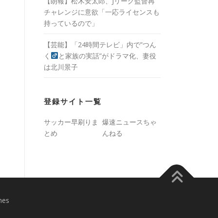
【朗報】松木安太郎、Jリーグ監督再
チャレンジに意欲「一応ライセンスも
持っているので」
【芸能】「24時間テレビ」内で”つん
く
と家族の実話”がドラマ化、妻役
は北川景子
登録サイト一覧
サッカー早刷りま
爆速ニュースちゃ
とめ
んねる
mes