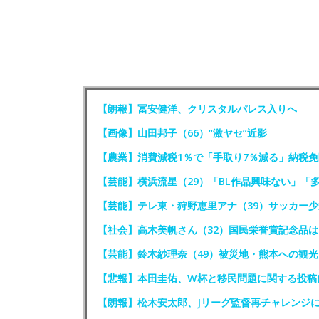
【朗報】冨安健洋、クリスタルパレス入りへ
【画像】山田邦子（66）“激ヤセ”近影
【農業】消費減税1％で「手取り7％減る」納税
【芸能】横浜流星（29）「BL作品興味ない」「
【芸能】テレ東・狩野恵里アナ（39）サッカー
【社会】高木美帆さん（32）国民栄誉賞記念品
【芸能】鈴木紗理奈（49）被災地・熊本への観
【悲報】本田圭佑、W杯と移民問題に関する投稿
【朗報】松木安太郎、Jリーグ監督再チャレンジ