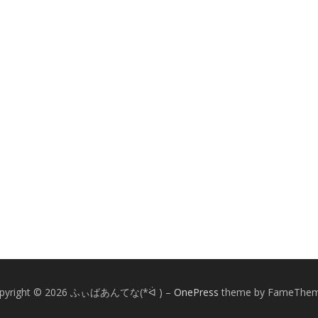
pyright © 2026 ふぃばあんてな(*ᐛ )
–
OnePress
theme by FameThe