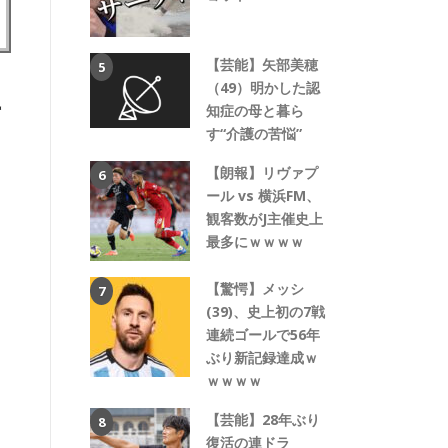
【芸能】矢部美穂
正
（49）明かした認
知症の母と暮ら
す“介護の苦悩”
【朗報】リヴァプ
ール vs 横浜FM、
観客数がJ主催史上
最多にｗｗｗｗ
【驚愕】メッシ
(39)、史上初の7戦
連続ゴールで56年
ぶり新記録達成ｗ
ｗｗｗｗ
【芸能】28年ぶり
復活の連ドラ