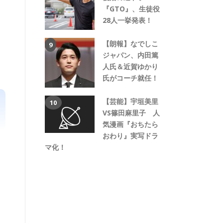
『GTO』、生徒役
28人一挙発表！
【朗報】なでしこ
ジャパン、内田篤
人氏＆近賀ゆかり
氏がコーチ就任！
【芸能】宇垣美里
VS篠田麻里子 人
気漫画『おちたら
おわり』実写ドラ
マ化！