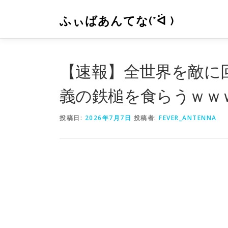
コ
ン
ふぃばあんてな(*ᐛ )
テ
ン
ツ
へ
【速報】全世界を敵に
ス
キ
義の鉄槌を食らうｗｗ
ッ
プ
投稿日:
2026年7月7日
投稿者:
FEVER_ANTENNA