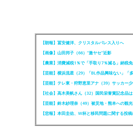
【朗報】冨安健洋、クリスタルパレス入りへ
【画像】山田邦子（66）“激ヤセ”近影
【農業】消費減税1％で「手取り7％減る」納税
【芸能】横浜流星（29）「BL作品興味ない」「
【芸能】テレ東・狩野恵里アナ（39）サッカー
【社会】高木美帆さん（32）国民栄誉賞記念品
【芸能】鈴木紗理奈（49）被災地・熊本への観
【悲報】本田圭佑、W杯と移民問題に関する投稿