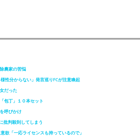
免除農家の苦悩
多様性分からない」発言巡りFCが注意喚起
少女だった
は「包丁」１０本セット
光を呼びかけ
に批判殺到してしまう
に意欲「一応ライセンスも持っているので」