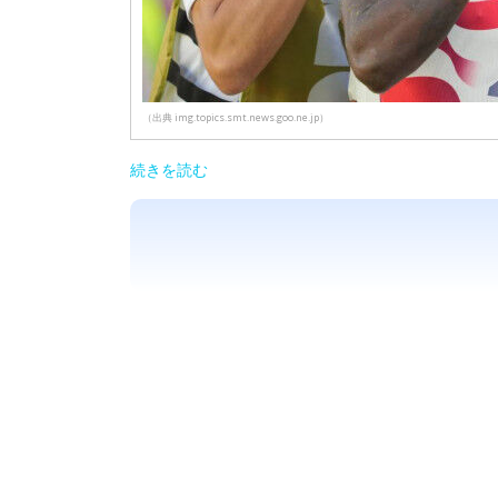
（出典 img.topics.smt.news.goo.ne.jp）
続きを読む