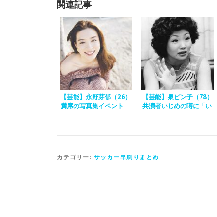
関連記事
【芸能】永野芽郁（26）
【芸能】泉ピン子（78）
満席の写真集イベント
共演者いじめの噂に「い
で“女優継続”宣言…
じめてない」
カテゴリー:
サッカー早刷りまとめ