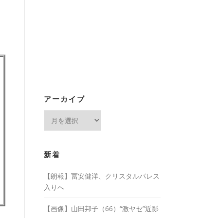
アーカイブ
ア
ー
カ
イ
新着
ブ
【朗報】冨安健洋、クリスタルパレス
入りへ
【画像】山田邦子（66）“激ヤセ”近影