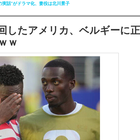
の実話”がドラマ化、妻役は北川景子
回したアメリカ、ベルギーに
ｗｗ