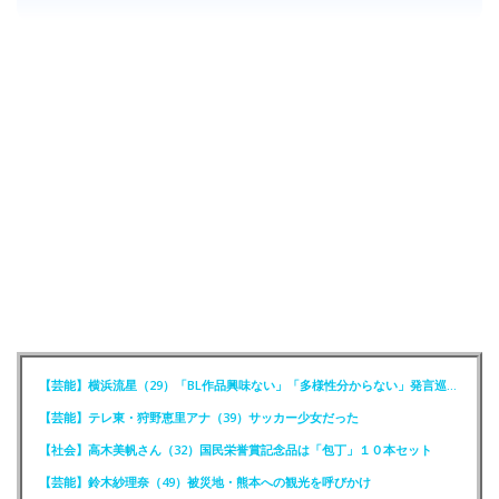
【芸能】横浜流星（29）「BL作品興味ない」「多様性分からない」発言巡りFCが注意喚起
【芸能】テレ東・狩野恵里アナ（39）サッカー少女だった
【社会】高木美帆さん（32）国民栄誉賞記念品は「包丁」１０本セット
【芸能】鈴木紗理奈（49）被災地・熊本への観光を呼びかけ