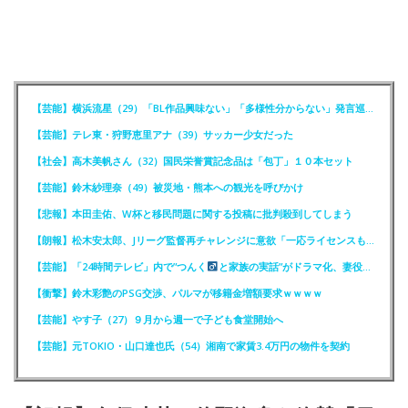
【芸能】横浜流星（29）「BL作品興味ない」「多様性分からない」発言巡りFCが注意喚起
【芸能】テレ東・狩野恵里アナ（39）サッカー少女だった
【社会】高木美帆さん（32）国民栄誉賞記念品は「包丁」１０本セット
【芸能】鈴木紗理奈（49）被災地・熊本への観光を呼びかけ
【悲報】本田圭佑、W杯と移民問題に関する投稿に批判殺到してしまう
【朗報】松木安太郎、Jリーグ監督再チャレンジに意欲「一応ライセンスも持っているので」
【芸能】「24時間テレビ」内で”つんく
と家族の実話”がドラマ化、妻役は北川景子
【衝撃】鈴木彩艶のPSG交渉、パルマが移籍金増額要求ｗｗｗｗ
【芸能】やす子（27）９月から週一で子ども食堂開始へ
【芸能】元TOKIO・山口達也氏（54）湘南で家賃3.4万円の物件を契約