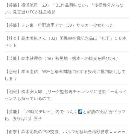
【芸能】横浜流星（29）「BL作品興味ない」「多様性分からな
い」発言巡りFCが注意喚起
【芸能】テレ東・狩野恵里アナ（39）サッカー少女だった
【社会】高木美帆さん（32）国民栄誉賞記念品は「包丁」１０本
セット
【芸能】鈴木紗理奈（49）被災地・熊本への観光を呼びかけ
【悲報】本田圭佑、W杯と移民問題に関する投稿に批判殺到して
しまう
【朗報】松木安太郎、Jリーグ監督再チャレンジに意欲「一応ライ
センスも持っているので」
【芸能】「24時間テレビ」内で”つんく
と家族の実話”がドラマ
化、妻役は北川景子
【衝撃】鈴木彩艶のPSG交渉、パルマが移籍金増額要求ｗｗｗｗ