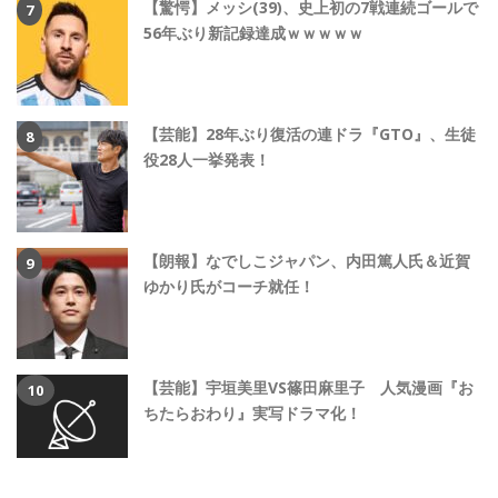
【驚愕】メッシ(39)、史上初の7戦連続ゴールで
56年ぶり新記録達成ｗｗｗｗｗ
【芸能】28年ぶり復活の連ドラ『GTO』、生徒
役28人一挙発表！
【朗報】なでしこジャパン、内田篤人氏＆近賀
ゆかり氏がコーチ就任！
【芸能】宇垣美里VS篠田麻里子 人気漫画『お
ちたらおわり』実写ドラマ化！