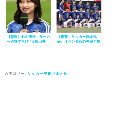
【悲報】影山優佳、サッカ
【衝撃】サッカー日本代
ーＷ杯で再び「#影山寝
表、オランダ戦の先発予想
ろ」状態にｗｗｗｗ
がこちら
カテゴリー:
サッカー早刷りまとめ