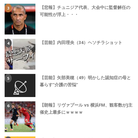
【悲報】チュニジア代表、大会中に監督解任の
可能性が浮上・・・
【芸能】内田理央（34）ヘソチラショット
【芸能】矢部美穂（49）明かした認知症の母と
暮らす“介護の苦悩”
【朗報】リヴァプール vs 横浜FM、観客数がJ主
催史上最多にｗｗｗｗ