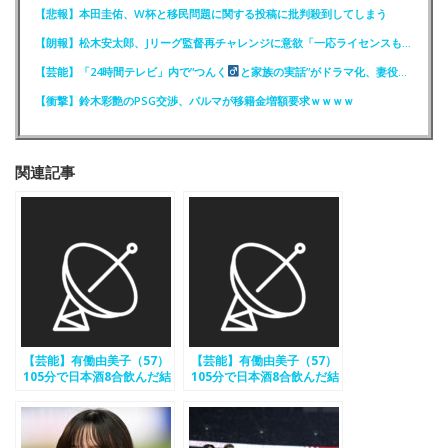
【悲報】本田圭佑、W杯と移民問題に関する投稿に批判殺到してしまう
【朗報】松木安太郎、Jリーグ監督再チャレンジに意欲「一応ライセンスも持っているので」
【芸能】「24時間テレビ」内で”つんく
と家族の実話”がドラマ化、妻役は北川景子
【衝撃】鈴木彩艶のPSG交渉、パルマが移籍金増額要求ｗｗｗｗ
関連記事
【芸能】有働由美子（57）
【芸能】有働由美子（57）
105分で日本酒8合飲んだ結
105分で日本酒8合飲んだ結
果…体中に異変
果…体中に異変