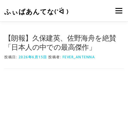
コ
ン
ふぃばあんてな(*ᐛ )
メニュー
テ
ン
ツ
へ
CONTACT
RSS
【朗報】久保建英、佐野海舟を絶賛
ス
キ
「日本人の中での最高傑作」
ッ
プ
投稿日:
2026年6月15日
投稿者:
FEVER_ANTENNA