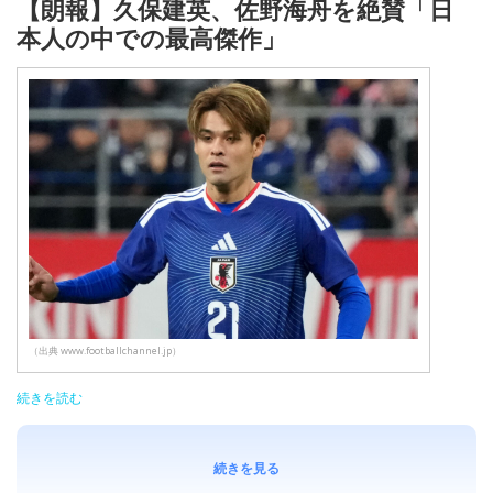
【朗報】久保建英、佐野海舟を絶賛「日
本人の中での最高傑作」
（出典 www.footballchannel.jp）
続きを読む
続きを見る