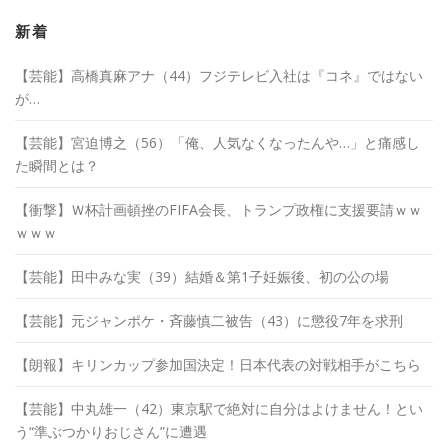
イ
ブ
新着
【芸能】高橋真麻アナ（44）フジテレビ入社は『コネ』ではない
が…
【芸能】宮迫博之（56）「俺、人気なくなったんや…」と痛感し
た瞬間とは？
【衝撃】Ｗ杯計画頓挫のFIFA会長、トランプ政権に支援要請ｗｗ
ｗｗｗ
【芸能】田中みな実（39）結婚＆第1子妊娠後、初の公の場
【芸能】元ジャンポケ・斉藤慎二被告（43）に懲役7年を求刑
【朗報】キリンカップ参加国決定！日本代表の対戦相手がこちら
【芸能】中丸雄一（42）東京駅で絶対に自分はよけません！とい
う“準ぶつかりおじさん”に遭遇