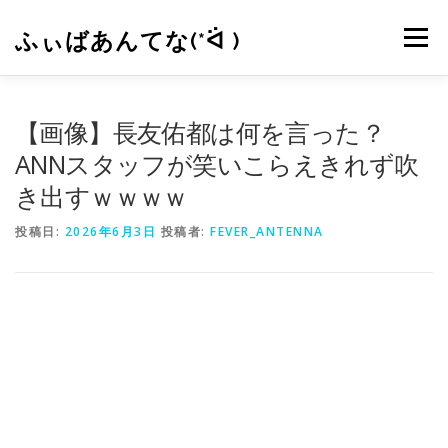
コ
ン
ふぃばあんてな(*ᐛ )
メニュー
テ
ン
ツ
へ
CONTACT
RSS
【画像】長友佑都は何を言った？
ス
キ
ANNスタッフが笑いこらえきれず吹
ッ
き出すｗｗｗｗ
プ
投稿日:
2026年6月3日
投稿者:
FEVER_ANTENNA