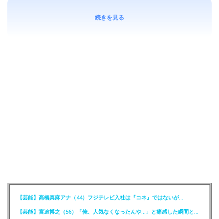
続きを見る
【芸能】高橋真麻アナ（44）フジテレビ入社は『コネ』ではないが…
【芸能】宮迫博之（56）「俺、人気なくなったんや…」と痛感した瞬間とは？