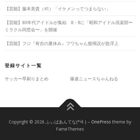
【芸能】藤本美貴（41）「イケメンってつまらない」
【芸能】80年代アイドルが集結 8・8に「昭和アイドル倶楽部〜
ミラクル同窓会〜」を開催
【芸能】フジ『有吉の夏休み』フワちゃん復帰説が急浮上
登録サイト一覧
サッカー早刷りまとめ
爆速ニュースちゃんねる
Copyright © 2026 ふぃばあんてな(*ᐛ )
–
OnePress
theme by
FameThemes