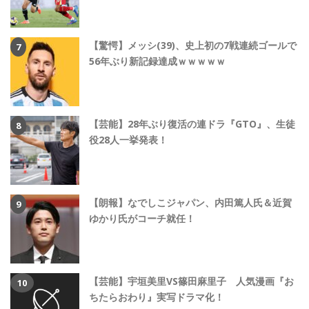
【驚愕】メッシ(39)、史上初の7戦連続ゴールで
56年ぶり新記録達成ｗｗｗｗｗ
【芸能】28年ぶり復活の連ドラ『GTO』、生徒
役28人一挙発表！
【朗報】なでしこジャパン、内田篤人氏＆近賀
ゆかり氏がコーチ就任！
【芸能】宇垣美里VS篠田麻里子 人気漫画『お
ちたらおわり』実写ドラマ化！