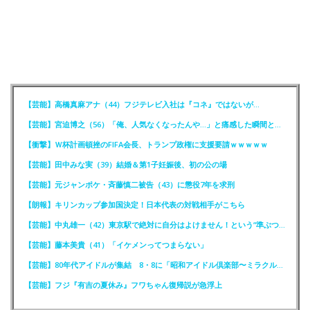
【芸能】高橋真麻アナ（44）フジテレビ入社は『コネ』ではないが…
【芸能】宮迫博之（56）「俺、人気なくなったんや…」と痛感した瞬間とは？
【衝撃】Ｗ杯計画頓挫のFIFA会長、トランプ政権に支援要請ｗｗｗｗｗ
【芸能】田中みな実（39）結婚＆第1子妊娠後、初の公の場
【芸能】元ジャンポケ・斉藤慎二被告（43）に懲役7年を求刑
【朗報】キリンカップ参加国決定！日本代表の対戦相手がこちら
【芸能】中丸雄一（42）東京駅で絶対に自分はよけません！という“準ぶつかりおじさん”に遭遇
【芸能】藤本美貴（41）「イケメンってつまらない」
【芸能】80年代アイドルが集結 8・8に「昭和アイドル倶楽部〜ミラクル同窓会〜」を開催
【芸能】フジ『有吉の夏休み』フワちゃん復帰説が急浮上