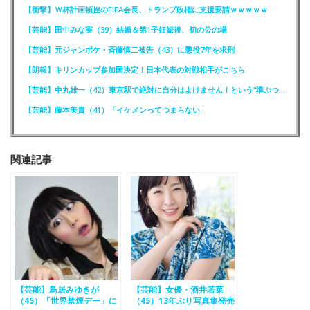
【衝撃】Ｗ杯計画頓挫のFIFA会長、トランプ政権に支援要請ｗｗｗｗｗ
【芸能】田中みな実（39）結婚＆第1子妊娠後、初の公の場
【芸能】元ジャンポケ・斉藤慎二被告（43）に懲役7年を求刑
【朗報】キリンカップ参加国決定！日本代表の対戦相手がこちら
【芸能】中丸雄一（42）東京駅で絶対に自分はよけません！という“準ぶつかりおじさん”に遭遇
【芸能】藤本美貴（41）「イケメンってつまらない」
関連記事
【芸能】鳥居みゆきが
【芸能】女優・酒井若菜
（45）「世界禁煙デー」に
（45）13年ぶり写真集発売