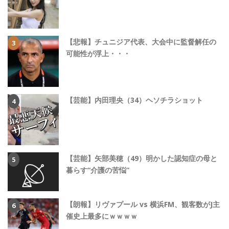
【悲報】チュニジア代表、大会中に監督解任の
可能性が浮上・・・
【芸能】内田理央（34）ヘソチラショット
【芸能】矢部美穂（49）明かした認知症の母と
暮らす“介護の苦悩”
【朗報】リヴァプール vs 横浜FM、観客数がJ主
催史上最多にｗｗｗｗ