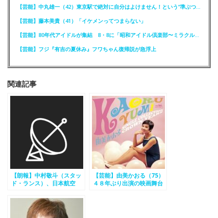
【芸能】中丸雄一（42）東京駅で絶対に自分はよけません！という“準ぶつかりおじさん”に遭遇
【芸能】藤本美貴（41）「イケメンってつまらない」
【芸能】80年代アイドルが集結 8・8に「昭和アイドル倶楽部〜ミラクル同窓会〜」を開催
【芸能】フジ『有吉の夏休み』フワちゃん復帰説が急浮上
関連記事
【朗報】中村敬斗（スタッ
【芸能】由美かおる（75）
ド・ランス）、日本航空
４８年ぶり出演の映画舞台
（JAL）と契約！
あいさつ