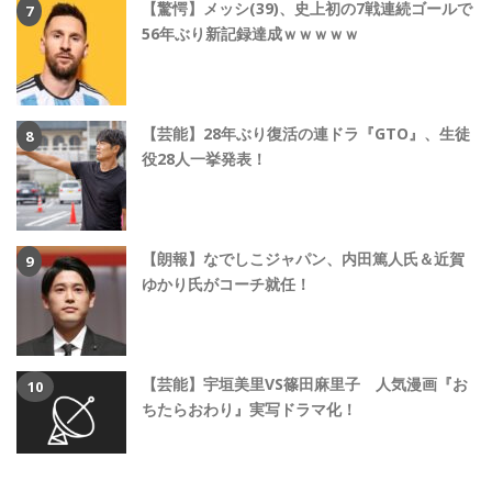
【驚愕】メッシ(39)、史上初の7戦連続ゴールで
56年ぶり新記録達成ｗｗｗｗｗ
【芸能】28年ぶり復活の連ドラ『GTO』、生徒
役28人一挙発表！
【朗報】なでしこジャパン、内田篤人氏＆近賀
ゆかり氏がコーチ就任！
【芸能】宇垣美里VS篠田麻里子 人気漫画『お
ちたらおわり』実写ドラマ化！