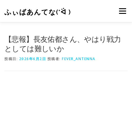
コ
ン
ふぃばあんてな(*ᐛ )
メニュー
テ
ン
ツ
へ
CONTACT
RSS
【悲報】長友佑都さん、やはり戦力
ス
キ
としては難しいか
ッ
プ
投稿日:
2026年6月2日
投稿者:
FEVER_ANTENNA