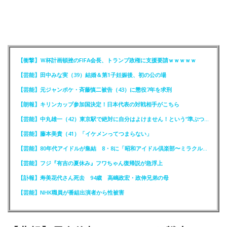
【衝撃】Ｗ杯計画頓挫のFIFA会長、トランプ政権に支援要請ｗｗｗｗｗ
【芸能】田中みな実（39）結婚＆第1子妊娠後、初の公の場
【芸能】元ジャンポケ・斉藤慎二被告（43）に懲役7年を求刑
【朗報】キリンカップ参加国決定！日本代表の対戦相手がこちら
【芸能】中丸雄一（42）東京駅で絶対に自分はよけません！という“準ぶつかりおじさん”に遭遇
【芸能】藤本美貴（41）「イケメンってつまらない」
【芸能】80年代アイドルが集結 8・8に「昭和アイドル倶楽部〜ミラクル同窓会〜」を開催
【芸能】フジ『有吉の夏休み』フワちゃん復帰説が急浮上
【訃報】寿美花代さん死去 94歳 高嶋政宏・政伸兄弟の母
【芸能】NHK職員が番組出演者から性被害