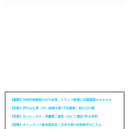
【衝撃】Ｗ杯計画頓挫のFIFA会長、トランプ政権に支援要請ｗｗｗｗｗ
【芸能】田中みな実（39）結婚＆第1子妊娠後、初の公の場
【芸能】元ジャンポケ・斉藤慎二被告（43）に懲役7年を求刑
【朗報】キリンカップ参加国決定！日本代表の対戦相手がこちら