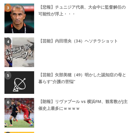
【悲報】チュニジア代表、大会中に監督解任の
可能性が浮上・・・
【芸能】内田理央（34）ヘソチラショット
【芸能】矢部美穂（49）明かした認知症の母と
暮らす“介護の苦悩”
【朗報】リヴァプール vs 横浜FM、観客数がJ主
催史上最多にｗｗｗｗ