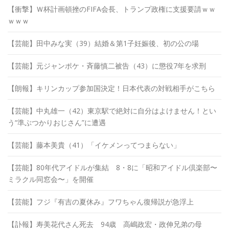
【衝撃】Ｗ杯計画頓挫のFIFA会長、トランプ政権に支援要請ｗｗ
ｗｗｗ
【芸能】田中みな実（39）結婚＆第1子妊娠後、初の公の場
【芸能】元ジャンポケ・斉藤慎二被告（43）に懲役7年を求刑
【朗報】キリンカップ参加国決定！日本代表の対戦相手がこちら
【芸能】中丸雄一（42）東京駅で絶対に自分はよけません！とい
う“準ぶつかりおじさん”に遭遇
【芸能】藤本美貴（41）「イケメンってつまらない」
【芸能】80年代アイドルが集結 8・8に「昭和アイドル倶楽部〜
ミラクル同窓会〜」を開催
【芸能】フジ『有吉の夏休み』フワちゃん復帰説が急浮上
【訃報】寿美花代さん死去 94歳 高嶋政宏・政伸兄弟の母