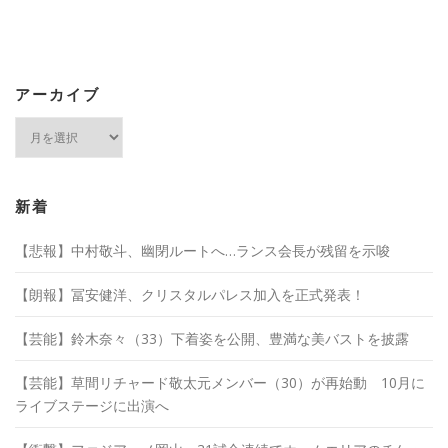
アーカイブ
ア
ー
カ
イ
ブ
新着
【悲報】中村敬斗、幽閉ルートへ…ランス会長が残留を示唆
【朗報】冨安健洋、クリスタルパレス加入を正式発表！
【芸能】鈴木奈々（33）下着姿を公開、豊満な美バストを披露
【芸能】草間リチャード敬太元メンバー（30）が再始動 10月に
ライブステージに出演へ