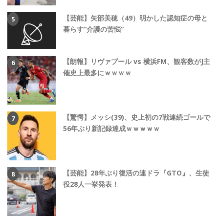
【芸能】矢部美穂（49）明かした認知症の母と
暮らす“介護の苦悩”
【朗報】リヴァプール vs 横浜FM、観客数がJ主
催史上最多にｗｗｗｗ
【驚愕】メッシ(39)、史上初の7戦連続ゴールで
56年ぶり新記録達成ｗｗｗｗｗ
【芸能】28年ぶり復活の連ドラ『GTO』、生徒
役28人一挙発表！