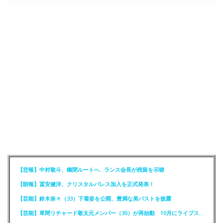
【悲報】中村敬斗、幽閉ルートへ…ランス会長が残留を示唆
【朗報】冨安健洋、クリスタルパレス加入を正式発表！
【芸能】鈴木奈々（33）下着姿を公開、豊満な美バストを披露
【芸能】草間リチャード敬太元メンバー（30）が再始動 10月にライブステージに出演へ