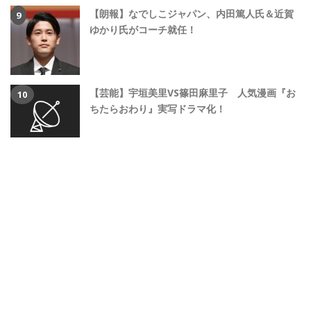
【朗報】なでしこジャパン、内田篤人氏＆近賀
ゆかり氏がコーチ就任！
【芸能】宇垣美里VS篠田麻里子 人気漫画『お
ちたらおわり』実写ドラマ化！