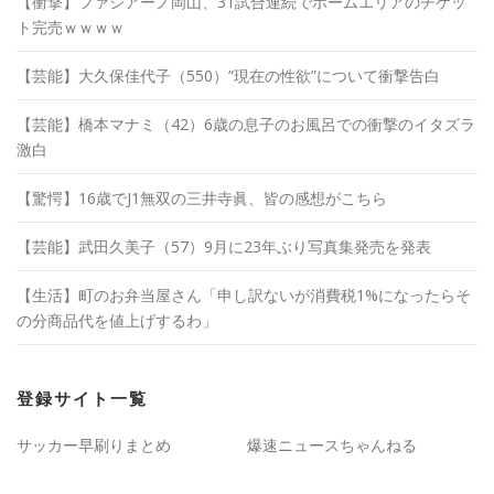
【衝撃】ファジアーノ岡山、31試合連続でホームエリアのチケッ
ト完売ｗｗｗｗ
【芸能】大久保佳代子（550）“現在の性欲”について衝撃告白
【芸能】橋本マナミ（42）6歳の息子のお風呂での衝撃のイタズラ
激白
【驚愕】16歳でJ1無双の三井寺眞、皆の感想がこちら
【芸能】武田久美子（57）9月に23年ぶり写真集発売を発表
【生活】町のお弁当屋さん「申し訳ないが消費税1%になったらそ
の分商品代を値上げするわ」
登録サイト一覧
サッカー早刷りまとめ
爆速ニュースちゃんねる