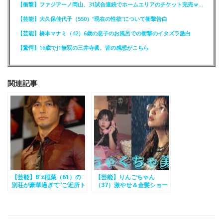
【衝撃】ファジアーノ岡山、31試合連続でホームエリアのチケット完売ｗｗｗｗ
【芸能】大久保佳代子（550）“現在の性欲”について衝撃告白
【芸能】橋本マナミ（42）6歳の息子のお風呂での衝撃のイタズラ激白
【驚愕】16歳でJ1無双の三井寺眞、皆の感想がこちら
関連記事
【芸能】B’z稲葉（61）の
【芸能】りんごちゃん
別荘が豪華過ぎて“ご近所ト
（37）激やせ＆金髪ショー
ラブル”勃発
ト姿