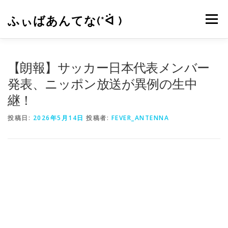
コ
ン
ふぃばあんてな(*ᐛ )
メニュー
テ
ン
ツ
へ
CONTACT
RSS
【朗報】サッカー日本代表メンバー
ス
キ
発表、ニッポン放送が異例の生中
ッ
継！
プ
投稿日:
2026年5月14日
投稿者:
FEVER_ANTENNA