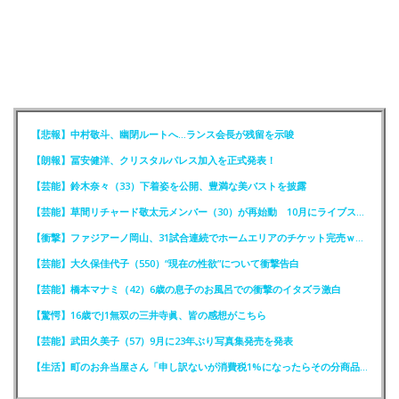
【悲報】中村敬斗、幽閉ルートへ…ランス会長が残留を示唆
【朗報】冨安健洋、クリスタルパレス加入を正式発表！
【芸能】鈴木奈々（33）下着姿を公開、豊満な美バストを披露
【芸能】草間リチャード敬太元メンバー（30）が再始動 10月にライブステージに出演へ
【衝撃】ファジアーノ岡山、31試合連続でホームエリアのチケット完売ｗｗｗｗ
【芸能】大久保佳代子（550）“現在の性欲”について衝撃告白
【芸能】橋本マナミ（42）6歳の息子のお風呂での衝撃のイタズラ激白
【驚愕】16歳でJ1無双の三井寺眞、皆の感想がこちら
【芸能】武田久美子（57）9月に23年ぶり写真集発売を発表
【生活】町のお弁当屋さん「申し訳ないが消費税1%になったらその分商品代を値上げするわ」