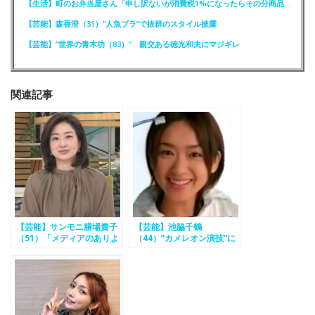
【生活】町のお弁当屋さん「申し訳ないが消費税1%になったらその分商品代を値上げするわ」
【芸能】森香澄（31）“人魚ブラ”で抜群のスタイル披露
【芸能】“世界の青木功（83）” 親交ある徳光和夫にマジギレ
関連記事
【芸能】サンモニ膳場貴子
【芸能】池脇千鶴
（51）「メディアのありよ
（44）”カメレオン演技”に
うが今、問われている」
ネット沸騰