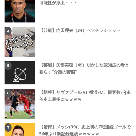
可能性が浮上・・・
【芸能】内田理央（34）ヘソチラショット
【芸能】矢部美穂（49）明かした認知症の母と
暮らす“介護の苦悩”
【朗報】リヴァプール vs 横浜FM、観客数がJ主
催史上最多にｗｗｗｗ
【驚愕】メッシ(39)、史上初の7戦連続ゴールで
56年ぶり新記録達成ｗｗｗｗｗ