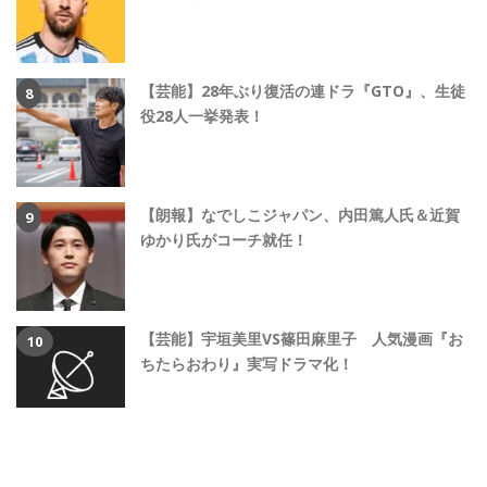
【芸能】28年ぶり復活の連ドラ『GTO』、生徒
役28人一挙発表！
【朗報】なでしこジャパン、内田篤人氏＆近賀
ゆかり氏がコーチ就任！
【芸能】宇垣美里VS篠田麻里子 人気漫画『お
ちたらおわり』実写ドラマ化！