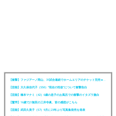
【衝撃】ファジアーノ岡山、31試合連続でホームエリアのチケット完売ｗｗｗｗ
【芸能】大久保佳代子（550）“現在の性欲”について衝撃告白
【芸能】橋本マナミ（42）6歳の息子のお風呂での衝撃のイタズラ激白
【驚愕】16歳でJ1無双の三井寺眞、皆の感想がこちら
【芸能】武田久美子（57）9月に23年ぶり写真集発売を発表