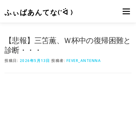
コ
ン
ふぃばあんてな(*ᐛ )
メニュー
テ
ン
ツ
へ
CONTACT
RSS
【悲報】三笘薫、Ｗ杯中の復帰困難と
ス
キ
診断・・・
ッ
プ
投稿日:
2026年5月13日
投稿者:
FEVER_ANTENNA