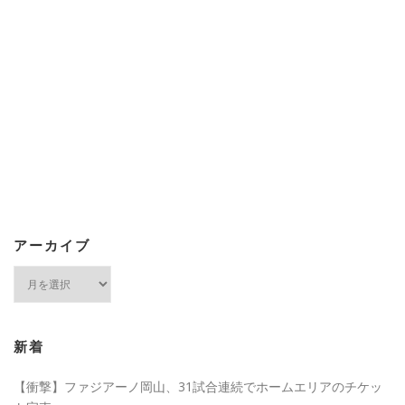
アーカイブ
ア
ー
カ
イ
ブ
新着
【衝撃】ファジアーノ岡山、31試合連続でホームエリアのチケッ