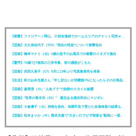
【衝撃】ファジアーノ岡山、31試合連続でホームエリアのチケット完売ｗｗｗｗ
【芸能】大久保佳代子（550）“現在の性欲”について衝撃告白
【芸能】橋本マナミ（42）6歳の息子のお風呂での衝撃のイタズラ激白
【驚愕】16歳でJ1無双の三井寺眞、皆の感想がこちら
【芸能】武田久美子（57）9月に23年ぶり写真集発売を発表
【生活】町のお弁当屋さん「申し訳ないが消費税1%になったらその分商品代を値上げするわ」
【芸能】森香澄（31）“人魚ブラ”で抜群のスタイル披露
【芸能】“世界の青木功（83）” 親交ある徳光和夫にマジギレ
【芸能】小倉優子（42）持病を告白、体調不良で受けた血液検査の結果も明かす
【芸能】松本まりか（41）熊本支援で“大きい口でピザ頬張る”動画に一部で困惑…“