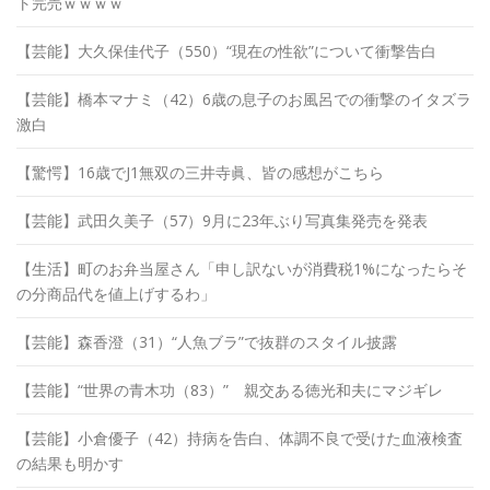
ト完売ｗｗｗｗ
【芸能】大久保佳代子（550）“現在の性欲”について衝撃告白
【芸能】橋本マナミ（42）6歳の息子のお風呂での衝撃のイタズラ
激白
【驚愕】16歳でJ1無双の三井寺眞、皆の感想がこちら
【芸能】武田久美子（57）9月に23年ぶり写真集発売を発表
【生活】町のお弁当屋さん「申し訳ないが消費税1%になったらそ
の分商品代を値上げするわ」
【芸能】森香澄（31）“人魚ブラ”で抜群のスタイル披露
【芸能】“世界の青木功（83）” 親交ある徳光和夫にマジギレ
【芸能】小倉優子（42）持病を告白、体調不良で受けた血液検査
の結果も明かす