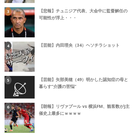
【悲報】チュニジア代表、大会中に監督解任の
可能性が浮上・・・
【芸能】内田理央（34）ヘソチラショット
【芸能】矢部美穂（49）明かした認知症の母と
暮らす“介護の苦悩”
【朗報】リヴァプール vs 横浜FM、観客数がJ主
催史上最多にｗｗｗｗ