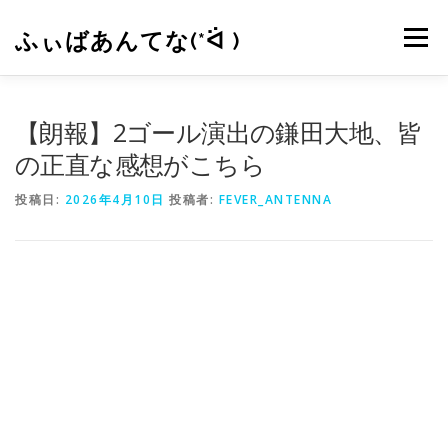
コ
ン
ふぃばあんてな(*ᐛ )
メニュー
テ
ン
ツ
へ
CONTACT
RSS
【朗報】2ゴール演出の鎌田大地、皆
ス
キ
の正直な感想がこちら
ッ
プ
投稿日:
2026年4月10日
投稿者:
FEVER_ANTENNA