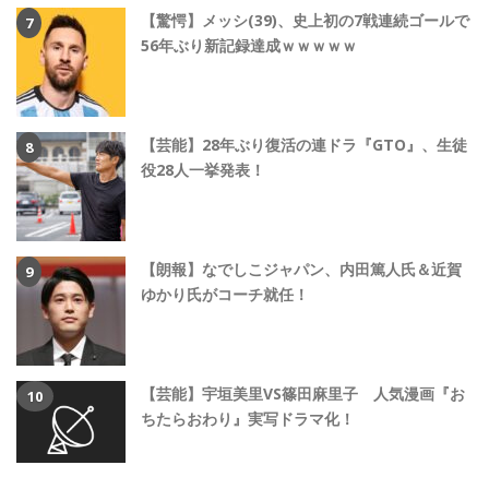
【驚愕】メッシ(39)、史上初の7戦連続ゴールで
56年ぶり新記録達成ｗｗｗｗｗ
【芸能】28年ぶり復活の連ドラ『GTO』、生徒
役28人一挙発表！
【朗報】なでしこジャパン、内田篤人氏＆近賀
ゆかり氏がコーチ就任！
【芸能】宇垣美里VS篠田麻里子 人気漫画『お
ちたらおわり』実写ドラマ化！