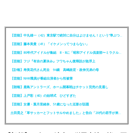
【芸能】中丸雄一（42）東京駅で絶対に自分はよけません！という“準ぶつかりおじさん”に遭遇
【芸能】藤本美貴（41）「イケメンってつまらない」
【芸能】80年代アイドルが集結 8・8に「昭和アイドル倶楽部〜ミラクル同窓会〜」を開催
【芸能】フジ『有吉の夏休み』フワちゃん復帰説が急浮上
【訃報】寿美花代さん死去 94歳 高嶋政宏・政伸兄弟の母
【芸能】NHK職員が番組出演者から性被害
【朗報】鹿島アントラーズ、ホーム開幕戦はチケット完売の見通し
【芸能】上戸彩（40）の始球式 ひどすぎた
【芸能】女優・葉月里緒奈、51歳になった近影が話題
土田晃之「草サッカーとフットサルやめました」と告白「20代の若手が来るんです。つまんなくて」