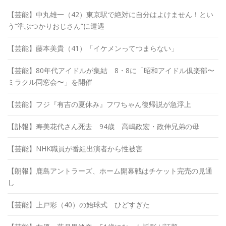
【芸能】中丸雄一（42）東京駅で絶対に自分はよけません！とい
う“準ぶつかりおじさん”に遭遇
【芸能】藤本美貴（41）「イケメンってつまらない」
【芸能】80年代アイドルが集結 8・8に「昭和アイドル倶楽部〜
ミラクル同窓会〜」を開催
【芸能】フジ『有吉の夏休み』フワちゃん復帰説が急浮上
【訃報】寿美花代さん死去 94歳 高嶋政宏・政伸兄弟の母
【芸能】NHK職員が番組出演者から性被害
【朗報】鹿島アントラーズ、ホーム開幕戦はチケット完売の見通
し
【芸能】上戸彩（40）の始球式 ひどすぎた