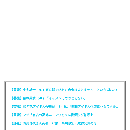
【芸能】中丸雄一（42）東京駅で絶対に自分はよけません！という“準ぶつかりおじさん”に遭遇
【芸能】藤本美貴（41）「イケメンってつまらない」
【芸能】80年代アイドルが集結 8・8に「昭和アイドル倶楽部〜ミラクル同窓会〜」を開催
【芸能】フジ『有吉の夏休み』フワちゃん復帰説が急浮上
【訃報】寿美花代さん死去 94歳 高嶋政宏・政伸兄弟の母