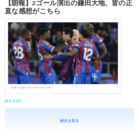
【朗報】2ゴール演出の鎌田大地、皆の正
直な感想がこちら
（出典 images.daznservices.com）
続きを読む
続きを見る