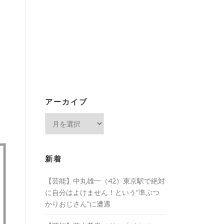
アーカイブ
ア
ー
カ
イ
新着
ブ
【芸能】中丸雄一（42）東京駅で絶対
に自分はよけません！という“準ぶつ
かりおじさん”に遭遇