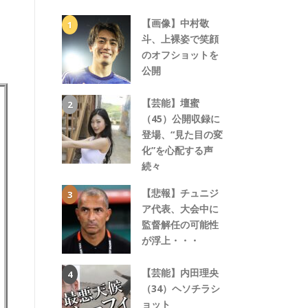
【画像】中村敬
斗、上裸姿で笑顔
のオフショットを
公開
【芸能】壇蜜
（45）公開収録に
登場、“見た目の変
化”を心配する声
続々
【悲報】チュニジ
ア代表、大会中に
監督解任の可能性
が浮上・・・
【芸能】内田理央
（34）ヘソチラシ
ョット