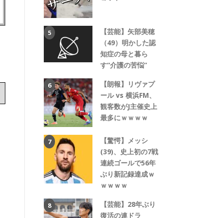
【芸能】矢部美穂
（49）明かした認
知症の母と暮ら
す“介護の苦悩”
【朗報】リヴァプ
ール vs 横浜FM、
観客数がJ主催史上
最多にｗｗｗｗ
【驚愕】メッシ
(39)、史上初の7戦
連続ゴールで56年
ぶり新記録達成ｗ
ｗｗｗｗ
【芸能】28年ぶり
復活の連ドラ