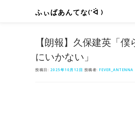
コ
ン
ふぃばあんてな(*ᐛ )
テ
ン
ツ
へ
【朗報】久保建英「僕ら
ス
キ
にいかない」
ッ
プ
投稿日:
2025年10月12日
投稿者:
FEVER_ANTENNA