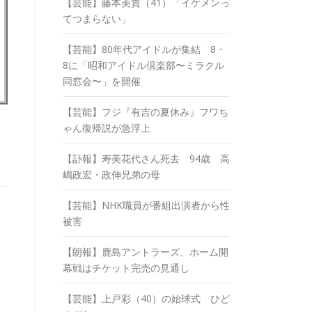
【芸能】藤本美貴（41）「イケメンっ
てつまらない」
【芸能】80年代アイドルが集結 8・
8に「昭和アイドル倶楽部〜ミラクル
同窓会〜」を開催
【芸能】フジ『有吉の夏休み』フワち
ゃん復帰説が急浮上
【訃報】寿美花代さん死去 94歳 高
嶋政宏・政伸兄弟の母
【芸能】NHK職員が番組出演者から性
被害
【朗報】鹿島アントラーズ、ホーム開
幕戦はチケット完売の見通し
【芸能】上戸彩（40）の始球式 ひど