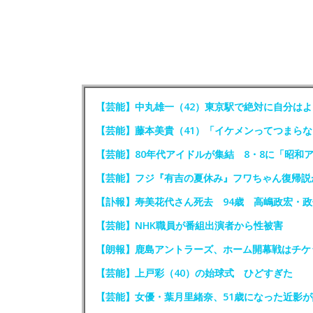
【芸能】中丸雄一（42）東京駅で絶対に自分はよ
【芸能】藤本美貴（41）「イケメンってつまらな
【芸能】80年代アイドルが集結 8・8に「昭和
【芸能】フジ『有吉の夏休み』フワちゃん復帰説
【訃報】寿美花代さん死去 94歳 高嶋政宏・
【芸能】NHK職員が番組出演者から性被害
【朗報】鹿島アントラーズ、ホーム開幕戦はチケ
【芸能】上戸彩（40）の始球式 ひどすぎた
【芸能】女優・葉月里緒奈、51歳になった近影が