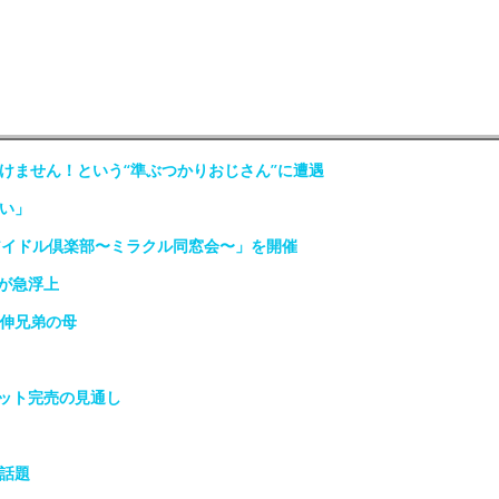
けません！という“準ぶつかりおじさん”に遭遇
い」
アイドル倶楽部〜ミラクル同窓会〜」を開催
が急浮上
政伸兄弟の母
ット完売の見通し
話題