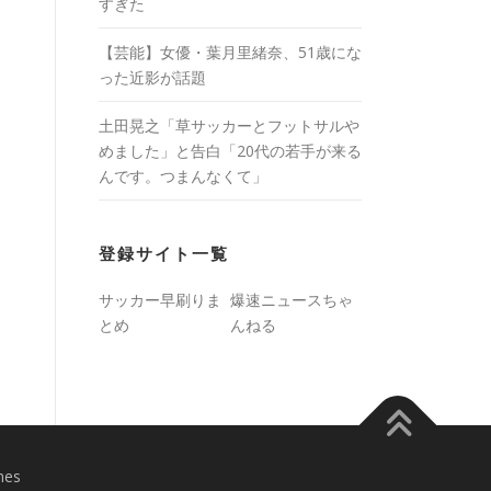
すぎた
【芸能】女優・葉月里緒奈、51歳にな
った近影が話題
土田晃之「草サッカーとフットサルや
めました」と告白「20代の若手が来る
んです。つまんなくて」
登録サイト一覧
サッカー早刷りま
爆速ニュースちゃ
とめ
んねる
mes