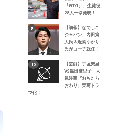
『GTO』、生徒役
28人一挙発表！
【朗報】なでしこ
ジャパン、内田篤
人氏＆近賀ゆかり
氏がコーチ就任！
【芸能】宇垣美里
VS篠田麻里子 人
気漫画『おちたら
おわり』実写ドラ
マ化！