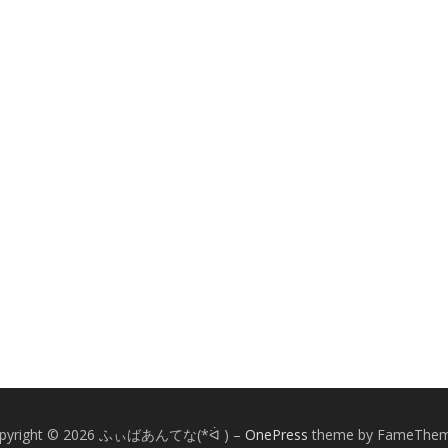
pyright © 2026 ふぃばあんてな(*ᐛ )
–
OnePress
theme by FameThe