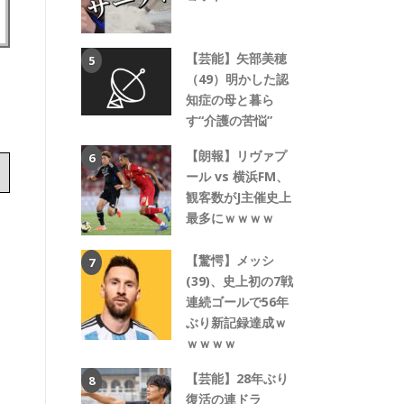
【芸能】矢部美穂
（49）明かした認
知症の母と暮ら
す“介護の苦悩”
【朗報】リヴァプ
ール vs 横浜FM、
観客数がJ主催史上
最多にｗｗｗｗ
【驚愕】メッシ
(39)、史上初の7戦
連続ゴールで56年
ぶり新記録達成ｗ
ｗｗｗｗ
【芸能】28年ぶり
復活の連ドラ