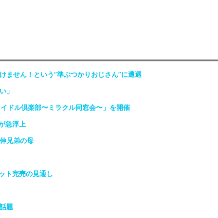
けません！という“準ぶつかりおじさん”に遭遇
い」
アイドル倶楽部〜ミラクル同窓会〜」を開催
が急浮上
政伸兄弟の母
ット完売の見通し
話題