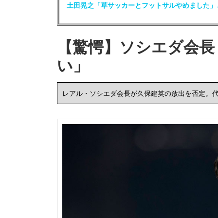
土田晃之「草サッカーとフットサルやめました」
【驚愕】ソシエダ会長
い」
レアル・ソシエダ会長が久保建英の放出を否定。