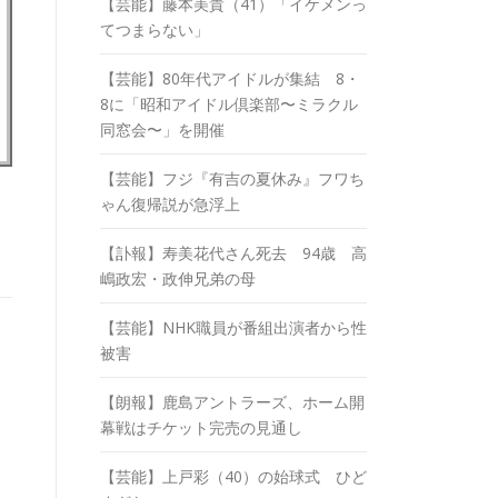
【芸能】藤本美貴（41）「イケメンっ
てつまらない」
【芸能】80年代アイドルが集結 8・
8に「昭和アイドル倶楽部〜ミラクル
同窓会〜」を開催
【芸能】フジ『有吉の夏休み』フワち
ゃん復帰説が急浮上
【訃報】寿美花代さん死去 94歳 高
嶋政宏・政伸兄弟の母
【芸能】NHK職員が番組出演者から性
被害
【朗報】鹿島アントラーズ、ホーム開
幕戦はチケット完売の見通し
【芸能】上戸彩（40）の始球式 ひど