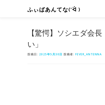
コ
ン
ふぃばあんてな(*ᐛ )
テ
ン
ツ
へ
【驚愕】ソシエダ会長
ス
キ
い」
ッ
プ
投稿日:
2025年5月30日
投稿者:
FEVER_ANTENNA