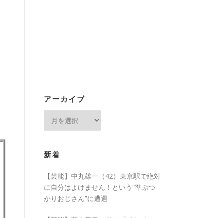
アーカイブ
ア
ー
カ
イ
新着
ブ
【芸能】中丸雄一（42）東京駅で絶対
に自分はよけません！という“準ぶつ
かりおじさん”に遭遇