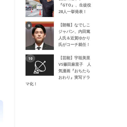
『GTO』、生徒役
28人一挙発表！
【朗報】なでしこ
ジャパン、内田篤
人氏＆近賀ゆかり
氏がコーチ就任！
【芸能】宇垣美里
VS篠田麻里子 人
気漫画『おちたら
おわり』実写ドラ
マ化！