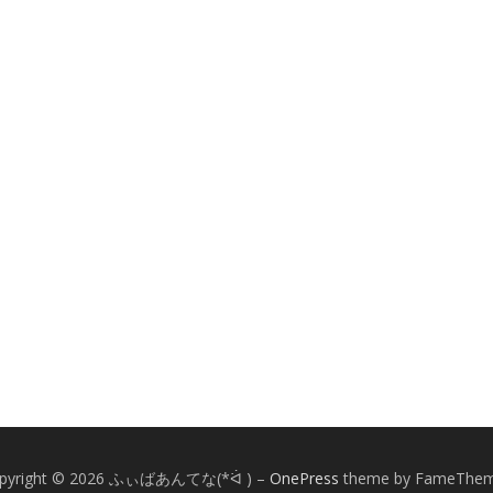
pyright © 2026 ふぃばあんてな(*ᐛ )
–
OnePress
theme by FameThe