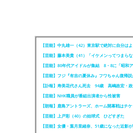
【芸能】中丸雄一（42）東京駅で絶対に自分はよ
【芸能】藤本美貴（41）「イケメンってつまらな
【芸能】80年代アイドルが集結 8・8に「昭和
【芸能】フジ『有吉の夏休み』フワちゃん復帰説
【訃報】寿美花代さん死去 94歳 高嶋政宏・
【芸能】NHK職員が番組出演者から性被害
【朗報】鹿島アントラーズ、ホーム開幕戦はチケ
【芸能】上戸彩（40）の始球式 ひどすぎた
【芸能】女優・葉月里緒奈、51歳になった近影が