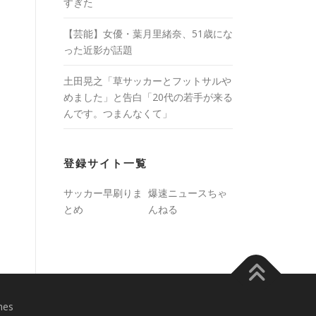
すぎた
【芸能】女優・葉月里緒奈、51歳にな
った近影が話題
土田晃之「草サッカーとフットサルや
めました」と告白「20代の若手が来る
んです。つまんなくて」
登録サイト一覧
サッカー早刷りま
爆速ニュースちゃ
とめ
んねる
mes