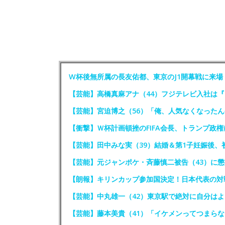
W杯後無所属の長友佑都、東京のJ1開幕戦に来
【芸能】高橋真麻アナ（44）フジテレビ入社は
【芸能】宮迫博之（56）「俺、人気なくなった
【衝撃】Ｗ杯計画頓挫のFIFA会長、トランプ政
【芸能】田中みな実（39）結婚＆第1子妊娠後、
【芸能】元ジャンポケ・斉藤慎二被告（43）に懲
【朗報】キリンカップ参加国決定！日本代表の対
【芸能】中丸雄一（42）東京駅で絶対に自分はよ
【芸能】藤本美貴（41）「イケメンってつまらな