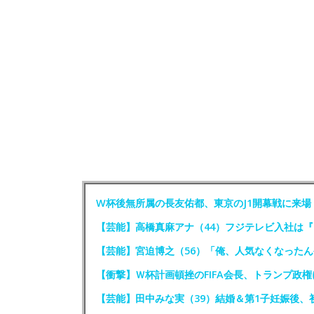
W杯後無所属の長友佑都、東京のJ1開幕戦に来
【芸能】高橋真麻アナ（44）フジテレビ入社は
【芸能】宮迫博之（56）「俺、人気なくなった
【衝撃】Ｗ杯計画頓挫のFIFA会長、トランプ政
【芸能】田中みな実（39）結婚＆第1子妊娠後、