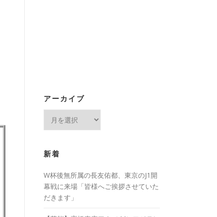
アーカイブ
ア
ー
カ
イ
新着
ブ
W杯後無所属の長友佑都、東京のJ1開
幕戦に来場「皆様へご挨拶させていた
だきます」