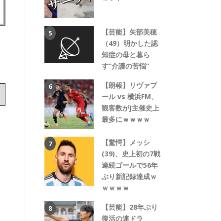
【芸能】矢部美穂
（49）明かした認
知症の母と暮ら
す“介護の苦悩”
【朗報】リヴァプ
ール vs 横浜FM、
観客数がJ主催史上
最多にｗｗｗｗ
【驚愕】メッシ
(39)、史上初の7戦
連続ゴールで56年
ぶり新記録達成ｗ
ｗｗｗｗ
【芸能】28年ぶり
復活の連ドラ