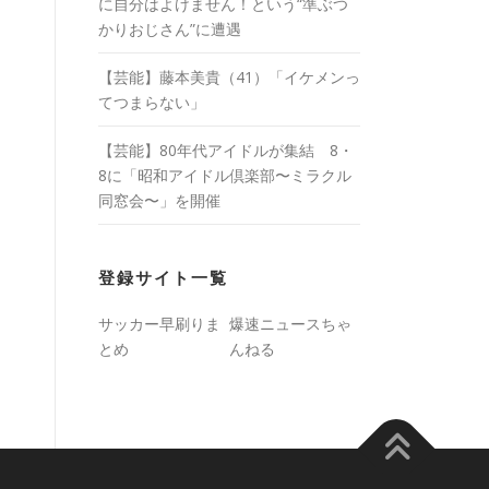
に自分はよけません！という“準ぶつ
かりおじさん”に遭遇
【芸能】藤本美貴（41）「イケメンっ
てつまらない」
【芸能】80年代アイドルが集結 8・
8に「昭和アイドル倶楽部〜ミラクル
同窓会〜」を開催
登録サイト一覧
サッカー早刷りま
爆速ニュースちゃ
とめ
んねる