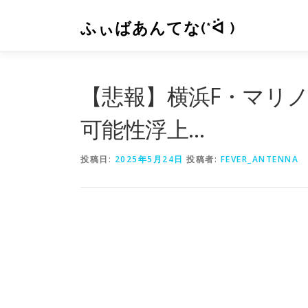
コ
ン
ふぃばあんてな(*ᐛ )
テ
ン
ツ
へ
【悲報】横浜F・マリ
ス
キ
可能性浮上…
ッ
プ
投稿日:
2025年5月24日
投稿者:
FEVER_ANTENNA