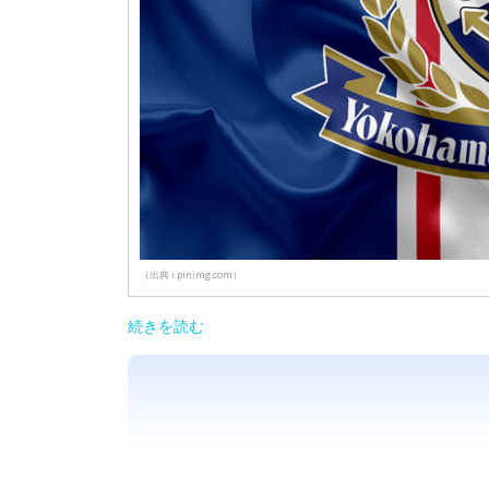
（出典 i.pinimg.com）
続きを読む