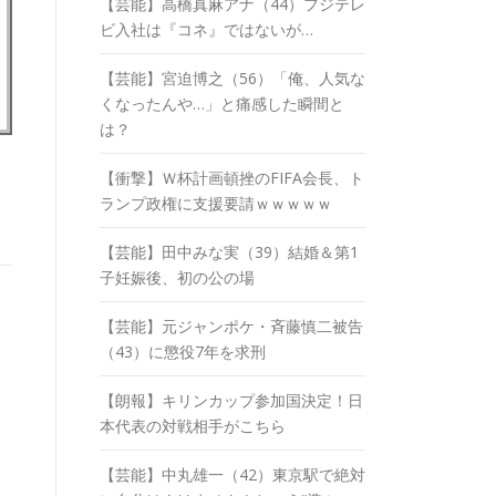
【芸能】高橋真麻アナ（44）フジテレ
ビ入社は『コネ』ではないが…
【芸能】宮迫博之（56）「俺、人気な
くなったんや…」と痛感した瞬間と
は？
【衝撃】Ｗ杯計画頓挫のFIFA会長、ト
ランプ政権に支援要請ｗｗｗｗｗ
【芸能】田中みな実（39）結婚＆第1
子妊娠後、初の公の場
【芸能】元ジャンポケ・斉藤慎二被告
（43）に懲役7年を求刑
【朗報】キリンカップ参加国決定！日
本代表の対戦相手がこちら
【芸能】中丸雄一（42）東京駅で絶対