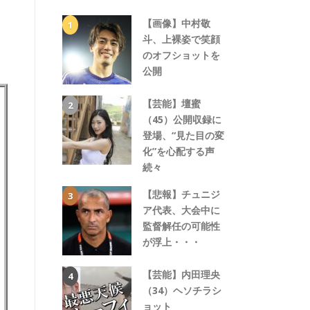
【画像】中村敬
斗、上裸姿で笑顔
のオフショットを
公開
【芸能】壇蜜
（45）公開収録に
登場、“見た目の変
化”を心配する声
続々
【悲報】チュニジ
ア代表、大会中に
監督解任の可能性
が浮上・・・
【芸能】内田理央
（34）ヘソチラシ
ョット