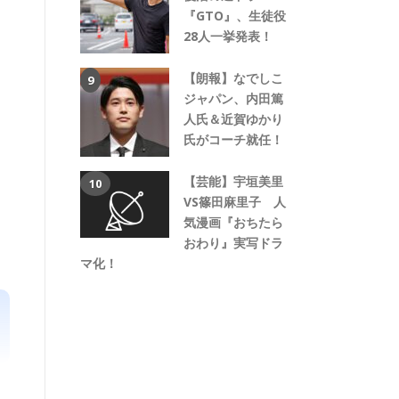
『GTO』、生徒役
28人一挙発表！
【朗報】なでしこ
ジャパン、内田篤
人氏＆近賀ゆかり
氏がコーチ就任！
【芸能】宇垣美里
VS篠田麻里子 人
気漫画『おちたら
おわり』実写ドラ
マ化！