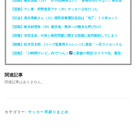
【芸能】横浜流星（29）「BL作品興味ない」「多様性分からない」発言巡りFCが注意喚起
【芸能】テレ東・狩野恵里アナ（39）サッカー少女だった
【社会】高木美帆さん（32）国民栄誉賞記念品は「包丁」１０本セット
【芸能】鈴木紗理奈（49）被災地・熊本への観光を呼びかけ
【悲報】本田圭佑、W杯と移民問題に関する投稿に批判殺到してしまう
【朗報】松木安太郎、Jリーグ監督再チャレンジに意欲「一応ライセンスも持っているので」
【芸能】「24時間テレビ」内で”つんく
と家族の実話”がドラマ化、妻役は北川景子
関連記事
関連記事はありません。
カテゴリー:
サッカー早刷りまとめ