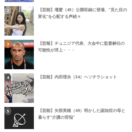
【芸能】壇蜜（45）公開収録に登場、“見た目の
変化”を心配する声続々
【悲報】チュニジア代表、大会中に監督解任の
可能性が浮上・・・
【芸能】内田理央（34）ヘソチラショット
【芸能】矢部美穂（49）明かした認知症の母と
暮らす“介護の苦悩”