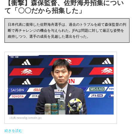
【衝撃】森保監督、佐野海舟招集につい
て「〇〇だから招集した」
日本代表に復帰した佐野海舟選手は、過去のトラブルを経て森保監督の判
断で再チャレンジの機会を与えられた。JFAは問題に対して厳正な姿勢を
維持しつつ、選手の成長を見越した選出を行った。
（出典 newsdig.ismcdn.jp）
続きを読む