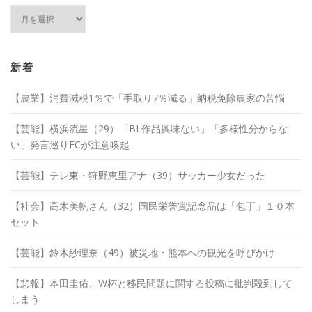
ア
ー
カ
イ
ブ
新着
【農業】消費減税1％で「手取り7％減る」納税免除農家の苦悩
【芸能】横浜流星（29）「BL作品興味ない」「多様性分からな
い」発言巡りFCが注意喚起
【芸能】テレ東・狩野恵里アナ（39）サッカー少女だった
【社会】高木美帆さん（32）国民栄誉賞記念品は「包丁」１０本
セット
【芸能】鈴木紗理奈（49）被災地・熊本への観光を呼びかけ
【悲報】本田圭佑、W杯と移民問題に関する投稿に批判殺到して
しまう