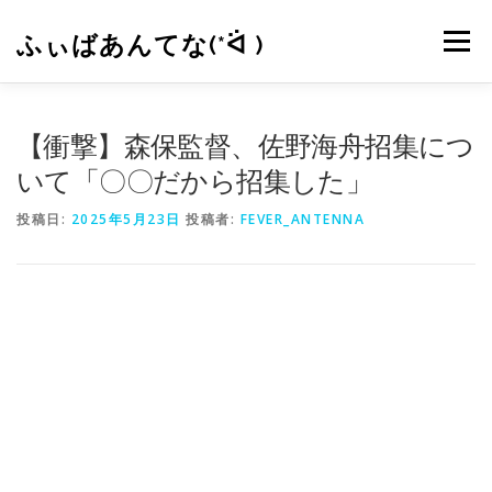
コ
ン
ふぃばあんてな(*ᐛ )
メニュー
テ
ン
ツ
へ
CONTACT
RSS
【衝撃】森保監督、佐野海舟招集につ
ス
キ
いて「〇〇だから招集した」
ッ
プ
投稿日:
2025年5月23日
投稿者:
FEVER_ANTENNA