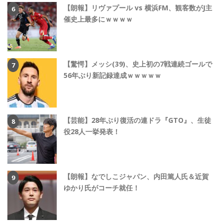
【朗報】リヴァプール vs 横浜FM、観客数がJ主
催史上最多にｗｗｗｗ
【驚愕】メッシ(39)、史上初の7戦連続ゴールで
56年ぶり新記録達成ｗｗｗｗｗ
【芸能】28年ぶり復活の連ドラ『GTO』、生徒
役28人一挙発表！
【朗報】なでしこジャパン、内田篤人氏＆近賀
ゆかり氏がコーチ就任！