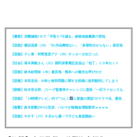
【農業】消費減税1％で「手取り7％減る」納税免除農家の苦悩
【芸能】横浜流星（29）「BL作品興味ない」「多様性分からない」発言巡りFCが注意喚起
【芸能】テレ東・狩野恵里アナ（39）サッカー少女だった
【社会】高木美帆さん（32）国民栄誉賞記念品は「包丁」１０本セット
【芸能】鈴木紗理奈（49）被災地・熊本への観光を呼びかけ
【悲報】本田圭佑、W杯と移民問題に関する投稿に批判殺到してしまう
【朗報】松木安太郎、Jリーグ監督再チャレンジに意欲「一応ライセンスも持っているので」
【芸能】「24時間テレビ」内で”つんく
と家族の実話”がドラマ化、妻役は北川景子
【衝撃】鈴木彩艶のPSG交渉、パルマが移籍金増額要求ｗｗｗｗ
【芸能】やす子（27）９月から週一で子ども食堂開始へ