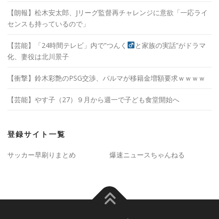
【朗報】松木安太郎、Jリーグ監督再チャレンジに意欲「一応ライ
センスも持っているので」
【芸能】「24時間テレビ」内で”つんく
と家族の実話”がドラマ
化、妻役は北川景子
【衝撃】鈴木彩艶のPSG交渉、パルマが移籍金増額要求ｗｗｗｗ
【芸能】やす子（27）９月から週一で子ども食堂開始へ
登録サイト一覧
サッカー早刷りまとめ
爆速ニュースちゃんねる