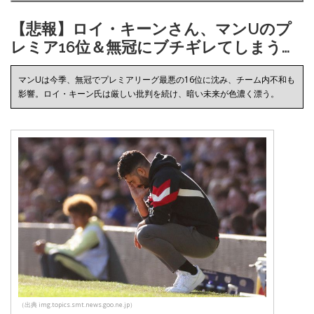
【悲報】ロイ・キーンさん、マンUのプ
レミア16位＆無冠にブチギレてしまう…
マンUは今季、無冠でプレミアリーグ最悪の16位に沈み、チーム内不和も
影響。ロイ・キーン氏は厳しい批判を続け、暗い未来が色濃く漂う。
（出典 img.topics.smt.news.goo.ne.jp）