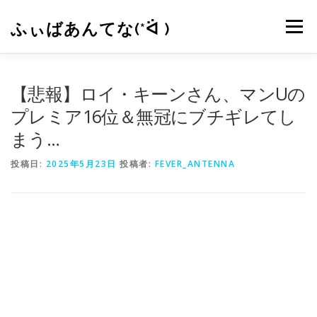
コ
ン
ふぃばあんてな(*ᐛ )
メニュー
テ
ン
ツ
へ
CONTACT
RSS
【悲報】ロイ・キーンさん、マンUの
ス
キ
プレミア16位＆無冠にブチギレてし
ッ
まう…
プ
投稿日:
2025年5月23日
投稿者:
FEVER_ANTENNA