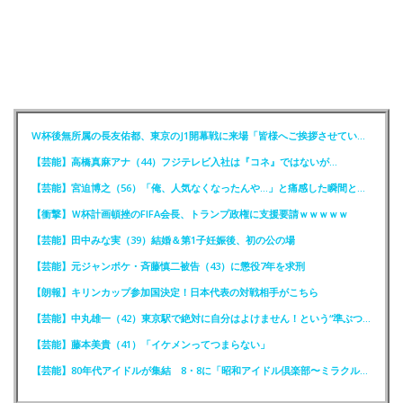
W杯後無所属の長友佑都、東京のJ1開幕戦に来場「皆様へご挨拶させていただきます」
【芸能】高橋真麻アナ（44）フジテレビ入社は『コネ』ではないが…
【芸能】宮迫博之（56）「俺、人気なくなったんや…」と痛感した瞬間とは？
【衝撃】Ｗ杯計画頓挫のFIFA会長、トランプ政権に支援要請ｗｗｗｗｗ
【芸能】田中みな実（39）結婚＆第1子妊娠後、初の公の場
【芸能】元ジャンポケ・斉藤慎二被告（43）に懲役7年を求刑
【朗報】キリンカップ参加国決定！日本代表の対戦相手がこちら
【芸能】中丸雄一（42）東京駅で絶対に自分はよけません！という“準ぶつかりおじさん”に遭遇
【芸能】藤本美貴（41）「イケメンってつまらない」
【芸能】80年代アイドルが集結 8・8に「昭和アイドル倶楽部〜ミラクル同窓会〜」を開催