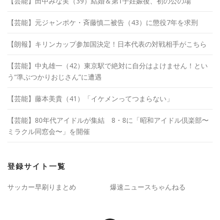
【芸能】田中みな実（39）結婚＆第1子妊娠後、初の公の場
【芸能】元ジャンポケ・斉藤慎二被告（43）に懲役7年を求刑
【朗報】キリンカップ参加国決定！日本代表の対戦相手がこちら
【芸能】中丸雄一（42）東京駅で絶対に自分はよけません！とい
う“準ぶつかりおじさん”に遭遇
【芸能】藤本美貴（41）「イケメンってつまらない」
【芸能】80年代アイドルが集結 8・8に「昭和アイドル倶楽部〜
ミラクル同窓会〜」を開催
登録サイト一覧
サッカー早刷りまとめ
爆速ニュースちゃんねる