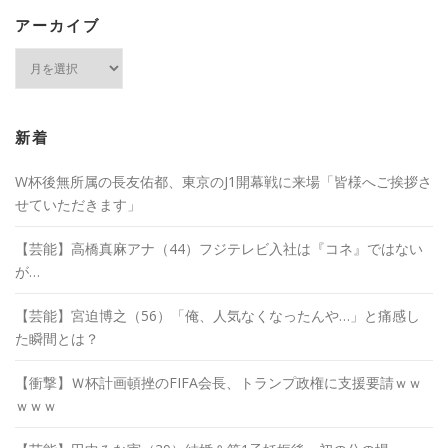
アーカイブ
ア
ー
カ
イ
ブ
新着
W杯後無所属の長友佑都、東京のJ1開幕戦に来場「皆様へご挨拶さ
せていただきます」
【芸能】高橋真麻アナ（44）フジテレビ入社は『コネ』ではない
が…
【芸能】宮迫博之（56）「俺、人気なくなったんや…」と痛感し
た瞬間とは？
【衝撃】Ｗ杯計画頓挫のFIFA会長、トランプ政権に支援要請ｗｗ
ｗｗｗ