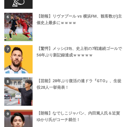
【朗報】リヴァプール vs 横浜FM、観客数がJ主
催史上最多にｗｗｗｗ
【驚愕】メッシ(39)、史上初の7戦連続ゴールで
56年ぶり新記録達成ｗｗｗｗｗ
【芸能】28年ぶり復活の連ドラ『GTO』、生徒
役28人一挙発表！
【朗報】なでしこジャパン、内田篤人氏＆近賀
ゆかり氏がコーチ就任！