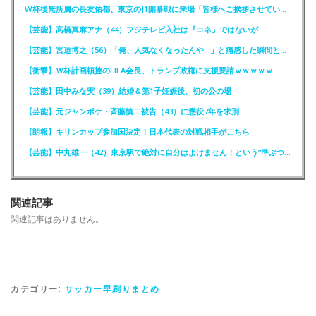
W杯後無所属の長友佑都、東京のJ1開幕戦に来場「皆様へご挨拶させていただきます」
【芸能】高橋真麻アナ（44）フジテレビ入社は『コネ』ではないが…
【芸能】宮迫博之（56）「俺、人気なくなったんや…」と痛感した瞬間とは？
【衝撃】Ｗ杯計画頓挫のFIFA会長、トランプ政権に支援要請ｗｗｗｗｗ
【芸能】田中みな実（39）結婚＆第1子妊娠後、初の公の場
【芸能】元ジャンポケ・斉藤慎二被告（43）に懲役7年を求刑
【朗報】キリンカップ参加国決定！日本代表の対戦相手がこちら
【芸能】中丸雄一（42）東京駅で絶対に自分はよけません！という“準ぶつかりおじさん”に遭遇
関連記事
関連記事はありません。
カテゴリー:
サッカー早刷りまとめ