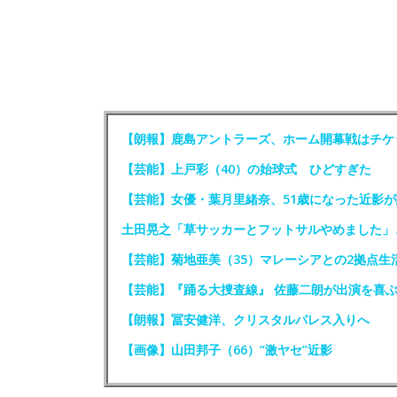
【朗報】鹿島アントラーズ、ホーム開幕戦はチケ
【芸能】上戸彩（40）の始球式 ひどすぎた
【芸能】女優・葉月里緒奈、51歳になった近影が
土田晃之「草サッカーとフットサルやめました」
【芸能】菊地亜美（35）マレーシアとの2拠点生
【芸能】『踊る大捜査線』 佐藤二朗が出演を喜
【朗報】冨安健洋、クリスタルパレス入りへ
【画像】山田邦子（66）“激ヤセ”近影