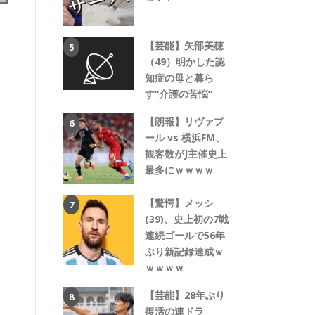
【芸能】矢部美穂
（49）明かした認
知症の母と暮ら
す“介護の苦悩”
【朗報】リヴァプ
ール vs 横浜FM、
観客数がJ主催史上
最多にｗｗｗｗ
【驚愕】メッシ
(39)、史上初の7戦
連続ゴールで56年
ぶり新記録達成ｗ
ｗｗｗｗ
【芸能】28年ぶり
復活の連ドラ