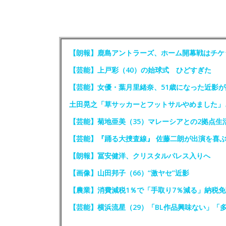
【朗報】鹿島アントラーズ、ホーム開幕戦はチケ
【芸能】上戸彩（40）の始球式 ひどすぎた
【芸能】女優・葉月里緒奈、51歳になった近影が
土田晃之「草サッカーとフットサルやめました」
【芸能】菊地亜美（35）マレーシアとの2拠点生
【芸能】『踊る大捜査線』 佐藤二朗が出演を喜
【朗報】冨安健洋、クリスタルパレス入りへ
【画像】山田邦子（66）“激ヤセ”近影
【農業】消費減税1％で「手取り7％減る」納税
【芸能】横浜流星（29）「BL作品興味ない」「