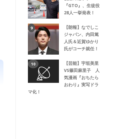
『GTO』、生徒役
28人一挙発表！
【朗報】なでしこ
ジャパン、内田篤
人氏＆近賀ゆかり
氏がコーチ就任！
【芸能】宇垣美里
VS篠田麻里子 人
気漫画『おちたら
おわり』実写ドラ
マ化！