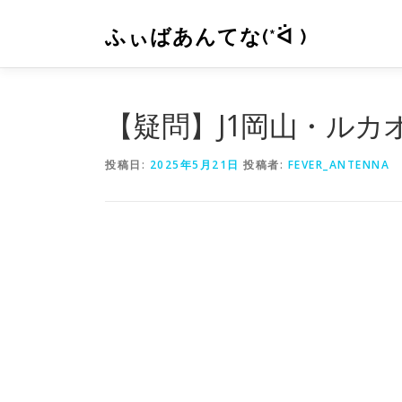
コ
ン
ふぃばあんてな(*ᐛ )
テ
ン
ツ
へ
【疑問】J1岡山・ルカ
ス
キ
投稿日:
2025年5月21日
投稿者:
FEVER_ANTENNA
ッ
プ