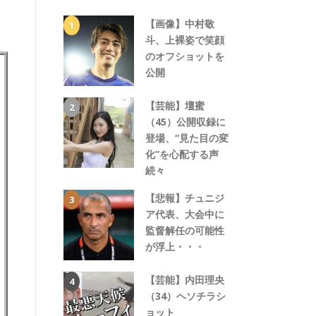
【画像】中村敬
斗、上裸姿で笑顔
のオフショットを
公開
【芸能】壇蜜
（45）公開収録に
登場、“見た目の変
化”を心配する声
続々
【悲報】チュニジ
ア代表、大会中に
監督解任の可能性
が浮上・・・
【芸能】内田理央
（34）ヘソチラシ
ョット