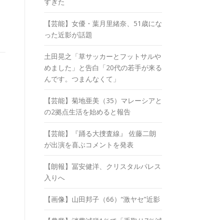
すぎた
【芸能】女優・葉月里緒奈、51歳にな
った近影が話題
土田晃之「草サッカーとフットサルや
めました」と告白「20代の若手が来る
んです。つまんなくて」
【芸能】菊地亜美（35）マレーシアと
の2拠点生活を始めると報告
【芸能】『踊る大捜査線』 佐藤二朗
が出演を喜ぶコメントを発表
【朗報】冨安健洋、クリスタルパレス
入りへ
【画像】山田邦子（66）“激ヤセ”近影