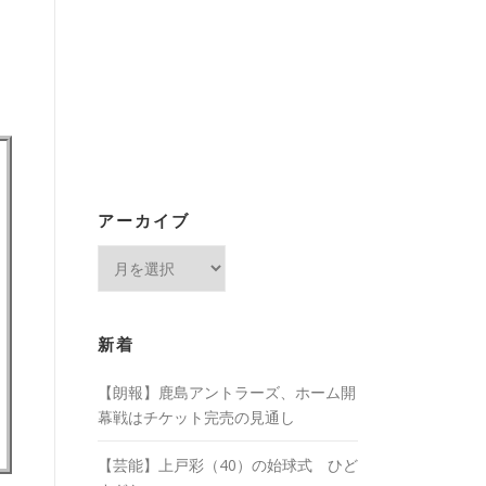
アーカイブ
ア
ー
カ
イ
新着
ブ
【朗報】鹿島アントラーズ、ホーム開
幕戦はチケット完売の見通し
【芸能】上戸彩（40）の始球式 ひど