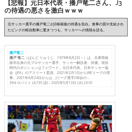
【悲報】元日本代表・播戸竜二さん、J3
の待遇の悪さを激白ｗｗｗ
元サッカー選手の播戸竜二がJ3移籍後の待遇を告白。食事の質や支給され
たピンクの軽自動車に驚きつつも、サッカーへの情熱を語る。
播戸竜二
播戸
竜二
（ばんど りゅうじ、1979年8月2日 – ）は、兵庫県姫
路市出身の元プロサッカー選手、サッカー解説者、俳優。現役
時代のポジションはフォワード。元日本代表。日本サッカー協
会（JFA）のアスリート委員、2021年2月1日からWEリーグの理
事。2021年6月24日からは、Jリーグ選手OB会の…
39キロバイト (4,735 語) – 2025年5月13日 (火) 23:01