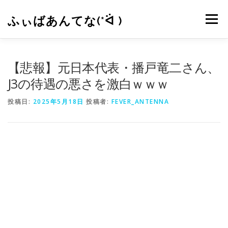
コ
ン
ふぃばあんてな(*ᐛ )
メニュー
テ
ン
ツ
へ
CONTACT
RSS
【悲報】元日本代表・播戸竜二さん、
ス
キ
J3の待遇の悪さを激白ｗｗｗ
ッ
プ
投稿日:
2025年5月18日
投稿者:
FEVER_ANTENNA