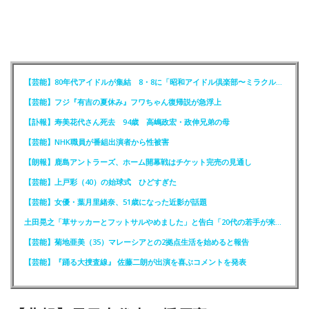
【芸能】80年代アイドルが集結 8・8に「昭和アイドル倶楽部〜ミラクル同窓会〜」を開催
【芸能】フジ『有吉の夏休み』フワちゃん復帰説が急浮上
【訃報】寿美花代さん死去 94歳 高嶋政宏・政伸兄弟の母
【芸能】NHK職員が番組出演者から性被害
【朗報】鹿島アントラーズ、ホーム開幕戦はチケット完売の見通し
【芸能】上戸彩（40）の始球式 ひどすぎた
【芸能】女優・葉月里緒奈、51歳になった近影が話題
土田晃之「草サッカーとフットサルやめました」と告白「20代の若手が来るんです。つまんなくて」
【芸能】菊地亜美（35）マレーシアとの2拠点生活を始めると報告
【芸能】『踊る大捜査線』 佐藤二朗が出演を喜ぶコメントを発表