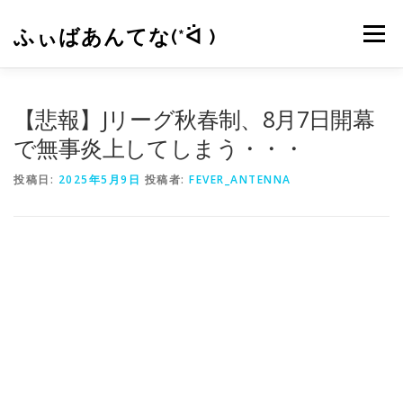
コ
ン
ふぃばあんてな(*ᐛ )
メニュー
テ
ン
ツ
へ
CONTACT
RSS
【悲報】Jリーグ秋春制、8月7日開幕
ス
キ
で無事炎上してしまう・・・
ッ
プ
投稿日:
2025年5月9日
投稿者:
FEVER_ANTENNA