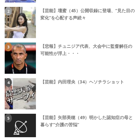
【芸能】壇蜜（45）公開収録に登場、“見た目の
変化”を心配する声続々
【悲報】チュニジア代表、大会中に監督解任の
可能性が浮上・・・
【芸能】内田理央（34）ヘソチラショット
【芸能】矢部美穂（49）明かした認知症の母と
暮らす“介護の苦悩”