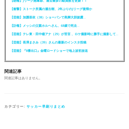
【朗報】Jリーグ開幕節、過去最多の動員数を更新！！
【衝撃】ストーク所属の瀬古樹、2年ぶりのJリーグ復帰か
【芸能】加護亜依（38）ショーパンで美脚大胆披露…
【訃報】メッシの父親ホルヘさん、68歳で死去…
【芸能】テレ東・田中瞳アナ（29）が苦言 、ロケ撮影時に勝手に撮影してくる人達に注意喚起
【芸能】長澤まさみ（39）さんの最新のインスタ投稿
【芸能】『8番出口』金曜ロードショーで地上波初放送
関連記事
関連記事はありません。
カテゴリー:
サッカー早刷りまとめ