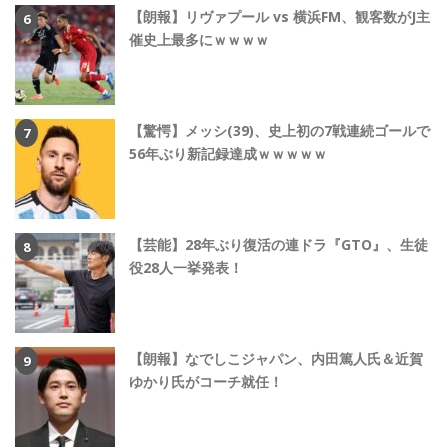
【朗報】リヴァプール vs 横浜FM、観客数がJ主
催史上最多にｗｗｗｗ
【驚愕】メッシ(39)、史上初の7戦連続ゴールで
56年ぶり新記録達成ｗｗｗｗｗ
【芸能】28年ぶり復活の連ドラ『GTO』、生徒
役28人一挙発表！
【朗報】なでしこジャパン、内田篤人氏＆近賀
ゆかり氏がコーチ就任！