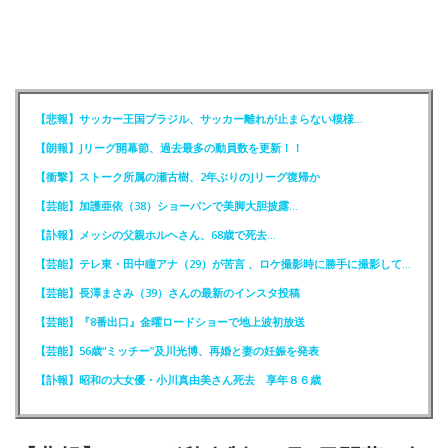
【悲報】サッカー王国ブラジル、サッカー離れが止まらない模様…
【朗報】Jリーグ開幕節、過去最多の動員数を更新！！
【衝撃】ストーク所属の瀬古樹、2年ぶりのJリーグ復帰か
【芸能】加護亜依（38）ショーパンで美脚大胆披露…
【訃報】メッシの父親ホルヘさん、68歳で死去…
【芸能】テレ東・田中瞳アナ（29）が苦言 、ロケ撮影時に勝手に撮影してくる人達に注意喚起
【芸能】長澤まさみ（39）さんの最新のインスタ投稿
【芸能】『8番出口』金曜ロードショーで地上波初放送
【芸能】56歳“ミッチー”及川光博、再婚と妻の妊娠を発表
【訃報】昭和の大女優・小川真由美さん死去 享年８６歳