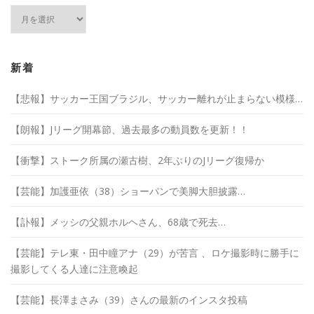
ア
ー
カ
イ
ブ
新着
【悲報】サッカー王国ブラジル、サッカー離れが止まらない模様…
【朗報】Jリーグ開幕節、過去最多の動員数を更新！！
【衝撃】ストーク所属の瀬古樹、2年ぶりのJリーグ復帰か
【芸能】加護亜依（38）ショーパンで美脚大胆披露…
【訃報】メッシの父親ホルヘさん、68歳で死去…
【芸能】テレ東・田中瞳アナ（29）が苦言 、ロケ撮影時に勝手に
撮影してくる人達に注意喚起
【芸能】長澤まさみ（39）さんの最新のインスタ投稿