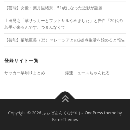
【芸能】女優・葉月里緒奈、51歳になった近影が話題
土田晃之「草サッカーとフットサルやめました」と告白「20代の
若手が来るんです。つまんなくて」
【芸能】菊地亜美（35）マレーシアとの2拠点生活を始めると報告
登録サイト一覧
サッカー早刷りまとめ
爆速ニュースちゃんねる
Copyright © 2026 ふぃばあんてな(*ᐛ )
–
OnePress
theme by
FameThemes