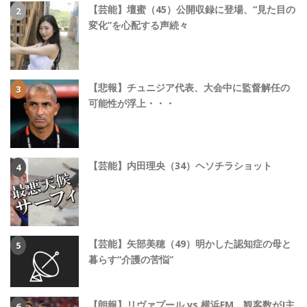
【芸能】壇蜜（45）公開収録に登場、“見た目の
変化”を心配する声続々
【悲報】チュニジア代表、大会中に監督解任の
可能性が浮上・・・
【芸能】内田理央（34）ヘソチラショット
【芸能】矢部美穂（49）明かした認知症の母と
暮らす“介護の苦悩”
【朗報】リヴァプール vs 横浜FM、観客数がJ主