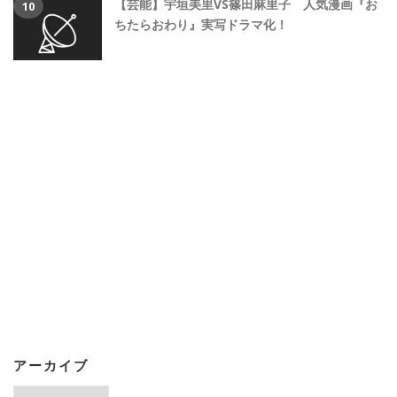
【芸能】宇垣美里VS篠田麻里子 人気漫画『お
ちたらおわり』実写ドラマ化！
アーカイブ
ア