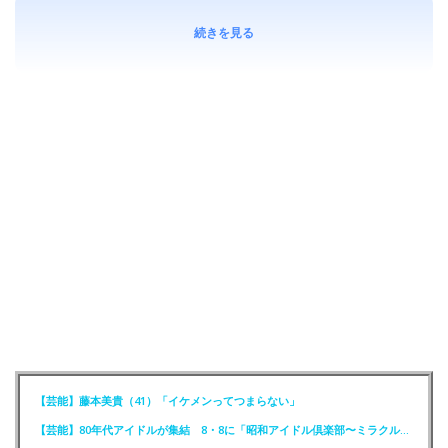
続きを見る
【芸能】藤本美貴（41）「イケメンってつまらない」
【芸能】80年代アイドルが集結 8・8に「昭和アイドル倶楽部〜ミラクル同窓会〜」を開催