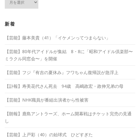
ー
カ
イ
ブ
新着
【芸能】藤本美貴（41）「イケメンってつまらない」
【芸能】80年代アイドルが集結 8・8に「昭和アイドル倶楽部〜
ミラクル同窓会〜」を開催
【芸能】フジ『有吉の夏休み』フワちゃん復帰説が急浮上
【訃報】寿美花代さん死去 94歳 高嶋政宏・政伸兄弟の母
【芸能】NHK職員が番組出演者から性被害
【朗報】鹿島アントラーズ、ホーム開幕戦はチケット完売の見通
し
【芸能】上戸彩（40）の始球式 ひどすぎた