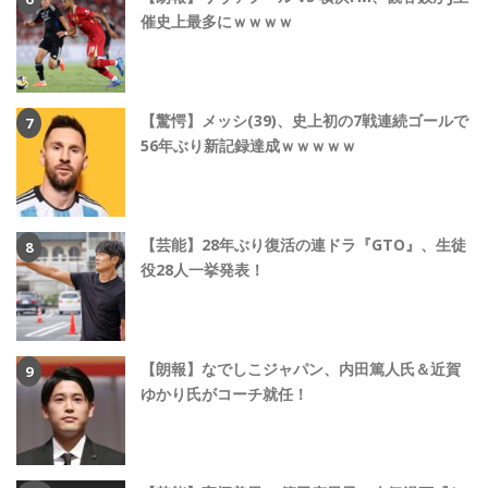
催史上最多にｗｗｗｗ
【驚愕】メッシ(39)、史上初の7戦連続ゴールで
56年ぶり新記録達成ｗｗｗｗｗ
【芸能】28年ぶり復活の連ドラ『GTO』、生徒
役28人一挙発表！
【朗報】なでしこジャパン、内田篤人氏＆近賀
ゆかり氏がコーチ就任！