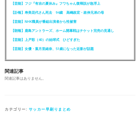
【芸能】フジ『有吉の夏休み』フワちゃん復帰説が急浮上
【訃報】寿美花代さん死去 94歳 高嶋政宏・政伸兄弟の母
【芸能】NHK職員が番組出演者から性被害
【朗報】鹿島アントラーズ、ホーム開幕戦はチケット完売の見通し
【芸能】上戸彩（40）の始球式 ひどすぎた
【芸能】女優・葉月里緒奈、51歳になった近影が話題
関連記事
関連記事はありません。
カテゴリー:
サッカー早刷りまとめ