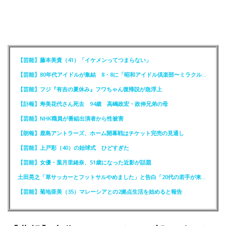
【芸能】藤本美貴（41）「イケメンってつまらない」
【芸能】80年代アイドルが集結 8・8に「昭和アイドル倶楽部〜ミラクル同窓会〜」を開催
【芸能】フジ『有吉の夏休み』フワちゃん復帰説が急浮上
【訃報】寿美花代さん死去 94歳 高嶋政宏・政伸兄弟の母
【芸能】NHK職員が番組出演者から性被害
【朗報】鹿島アントラーズ、ホーム開幕戦はチケット完売の見通し
【芸能】上戸彩（40）の始球式 ひどすぎた
【芸能】女優・葉月里緒奈、51歳になった近影が話題
土田晃之「草サッカーとフットサルやめました」と告白「20代の若手が来るんです。つまんなくて」
【芸能】菊地亜美（35）マレーシアとの2拠点生活を始めると報告