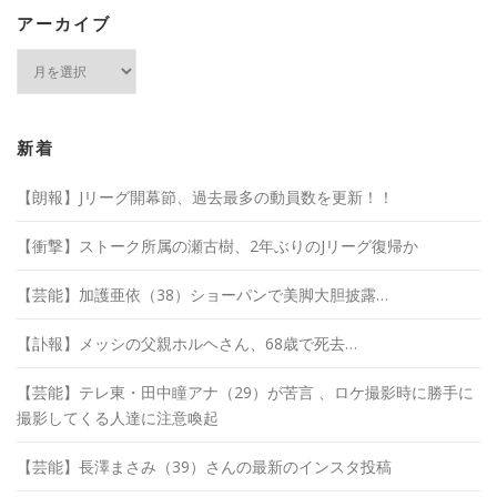
アーカイブ
ア
ー
カ
イ
ブ
新着
【朗報】Jリーグ開幕節、過去最多の動員数を更新！！
【衝撃】ストーク所属の瀬古樹、2年ぶりのJリーグ復帰か
【芸能】加護亜依（38）ショーパンで美脚大胆披露…
【訃報】メッシの父親ホルヘさん、68歳で死去…
【芸能】テレ東・田中瞳アナ（29）が苦言 、ロケ撮影時に勝手に
撮影してくる人達に注意喚起
【芸能】長澤まさみ（39）さんの最新のインスタ投稿