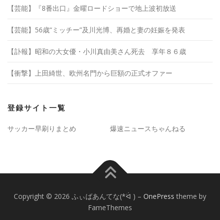
【芸能】『8番出口』金曜ロードショーで地上波初放送
【芸能】56歳“ミッチー”及川光博、再婚と妻の妊娠を発表
【訃報】昭和の大女優・小川真由美さん死去 享年８６歳
【衝撃】上田綺世、欧州名門から巨額の正式オファー
登録サイト一覧
サッカー早刷りまとめ
爆速ニュースちゃんねる
Copyright © 2026 ふぃばあんてな(*ᐛ )
–
OnePress
theme by
FameThemes