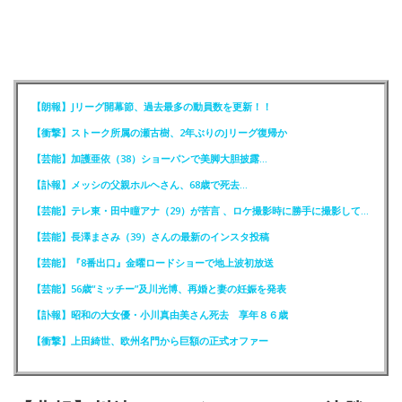
【朗報】Jリーグ開幕節、過去最多の動員数を更新！！
【衝撃】ストーク所属の瀬古樹、2年ぶりのJリーグ復帰か
【芸能】加護亜依（38）ショーパンで美脚大胆披露…
【訃報】メッシの父親ホルヘさん、68歳で死去…
【芸能】テレ東・田中瞳アナ（29）が苦言 、ロケ撮影時に勝手に撮影してくる人達に注意喚起
【芸能】長澤まさみ（39）さんの最新のインスタ投稿
【芸能】『8番出口』金曜ロードショーで地上波初放送
【芸能】56歳“ミッチー”及川光博、再婚と妻の妊娠を発表
【訃報】昭和の大女優・小川真由美さん死去 享年８６歳
【衝撃】上田綺世、欧州名門から巨額の正式オファー