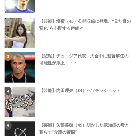
【芸能】壇蜜（45）公開収録に登場、“見た目の
変化”を心配する声続々
【悲報】チュニジア代表、大会中に監督解任の
可能性が浮上・・・
【芸能】内田理央（34）ヘソチラショット
【芸能】矢部美穂（49）明かした認知症の母と
暮らす“介護の苦悩”