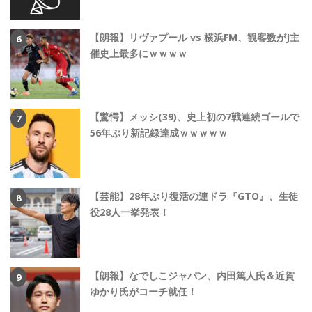
【朗報】リヴァプール vs 横浜FM、観客数がJ主
催史上最多にｗｗｗｗ
【驚愕】メッシ(39)、史上初の7戦連続ゴールで
56年ぶり新記録達成ｗｗｗｗｗ
【芸能】28年ぶり復活の連ドラ『GTO』、生徒
役28人一挙発表！
【朗報】なでしこジャパン、内田篤人氏＆近賀
ゆかり氏がコーチ就任！