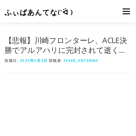
コ
ン
ふぃばあんてな(*ᐛ )
メニュー
テ
ン
ツ
へ
CONTACT
RSS
【悲報】川崎フロンターレ、ACLE決
ス
キ
勝でアルアハリに完封されて逝く…
ッ
プ
投稿日:
2025年5月4日
投稿者:
FEVER_ANTENNA