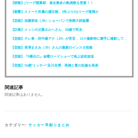
【朗報】Jリーグ開幕節、過去最多の動員数を更新！！
【衝撃】ストーク所属の瀬古樹、2年ぶりのJリーグ復帰か
【芸能】加護亜依（38）ショーパンで美脚大胆披露…
【訃報】メッシの父親ホルヘさん、68歳で死去…
【芸能】テレ東・田中瞳アナ（29）が苦言 、ロケ撮影時に勝手に撮影してくる人達に注意喚起
【芸能】長澤まさみ（39）さんの最新のインスタ投稿
【芸能】『8番出口』金曜ロードショーで地上波初放送
【芸能】56歳“ミッチー”及川光博、再婚と妻の妊娠を発表
関連記事
関連記事はありません。
カテゴリー:
サッカー早刷りまとめ