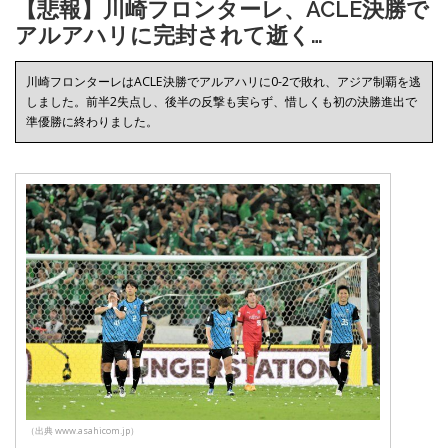
【悲報】川崎フロンターレ、ACLE決勝で
アルアハリに完封されて逝く…
川崎フロンターレはACLE決勝でアルアハリに0-2で敗れ、アジア制覇を逃
しました。前半2失点し、後半の反撃も実らず、惜しくも初の決勝進出で
準優勝に終わりました。
（出典 www.asahicom.jp）