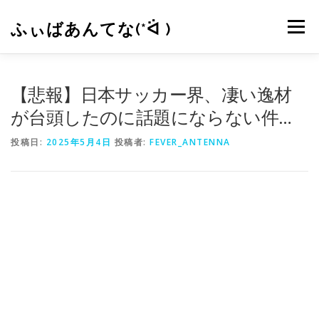
コ
ン
ふぃばあんてな(*ᐛ )
メニュー
テ
ン
ツ
へ
CONTACT
RSS
【悲報】日本サッカー界、凄い逸材
ス
キ
が台頭したのに話題にならない件…
ッ
プ
投稿日:
2025年5月4日
投稿者:
FEVER_ANTENNA