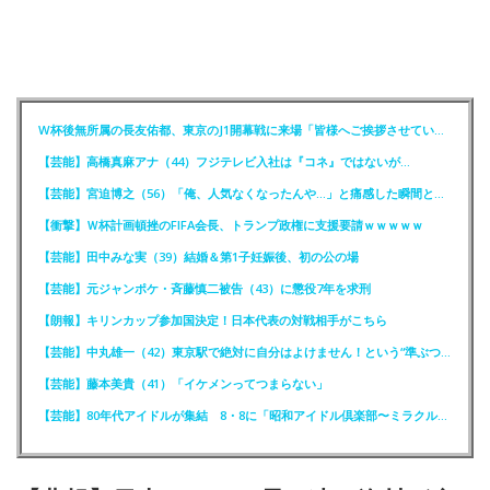
W杯後無所属の長友佑都、東京のJ1開幕戦に来場「皆様へご挨拶させていただきます」
【芸能】高橋真麻アナ（44）フジテレビ入社は『コネ』ではないが…
【芸能】宮迫博之（56）「俺、人気なくなったんや…」と痛感した瞬間とは？
【衝撃】Ｗ杯計画頓挫のFIFA会長、トランプ政権に支援要請ｗｗｗｗｗ
【芸能】田中みな実（39）結婚＆第1子妊娠後、初の公の場
【芸能】元ジャンポケ・斉藤慎二被告（43）に懲役7年を求刑
【朗報】キリンカップ参加国決定！日本代表の対戦相手がこちら
【芸能】中丸雄一（42）東京駅で絶対に自分はよけません！という“準ぶつかりおじさん”に遭遇
【芸能】藤本美貴（41）「イケメンってつまらない」
【芸能】80年代アイドルが集結 8・8に「昭和アイドル倶楽部〜ミラクル同窓会〜」を開催