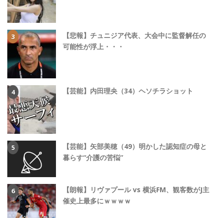
【悲報】チュニジア代表、大会中に監督解任の
可能性が浮上・・・
【芸能】内田理央（34）ヘソチラショット
【芸能】矢部美穂（49）明かした認知症の母と
暮らす“介護の苦悩”
【朗報】リヴァプール vs 横浜FM、観客数がJ主
催史上最多にｗｗｗｗ