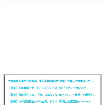
W杯後無所属の長友佑都、東京のJ1開幕戦に来場「皆様へご挨拶させていただきます」
【芸能】高橋真麻アナ（44）フジテレビ入社は『コネ』ではないが…
【芸能】宮迫博之（56）「俺、人気なくなったんや…」と痛感した瞬間とは？
【衝撃】Ｗ杯計画頓挫のFIFA会長、トランプ政権に支援要請ｗｗｗｗｗ