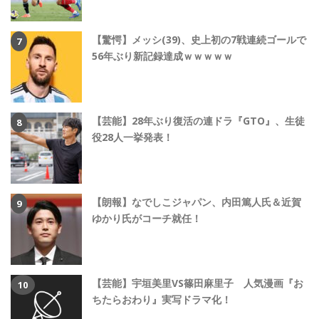
【驚愕】メッシ(39)、史上初の7戦連続ゴールで
56年ぶり新記録達成ｗｗｗｗｗ
【芸能】28年ぶり復活の連ドラ『GTO』、生徒
役28人一挙発表！
【朗報】なでしこジャパン、内田篤人氏＆近賀
ゆかり氏がコーチ就任！
【芸能】宇垣美里VS篠田麻里子 人気漫画『お
ちたらおわり』実写ドラマ化！