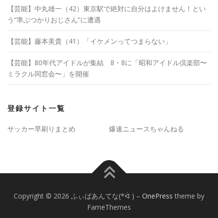
【芸能】中丸雄一（42）東京駅で絶対に自分はよけません！とい
う“準ぶつかりおじさん”に遭遇
【芸能】藤本美貴（41）「イケメンってつまらない」
【芸能】80年代アイドルが集結 8・8に「昭和アイドル倶楽部〜
ミラクル同窓会〜」を開催
登録サイト一覧
サッカー早刷りまとめ
爆速ニュースちゃんねる
Copyright © 2026 ふぃばあんてな(*ᐛ )
–
OnePress
theme by
FameThemes