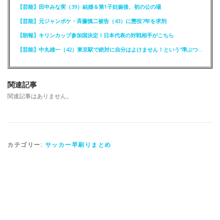
【芸能】田中みな実（39）結婚＆第1子妊娠後、初の公の場
【芸能】元ジャンポケ・斉藤慎二被告（43）に懲役7年を求刑
【朗報】キリンカップ参加国決定！日本代表の対戦相手がこちら
【芸能】中丸雄一（42）東京駅で絶対に自分はよけません！という“準ぶつかりおじさん”に遭遇
関連記事
関連記事はありません。
カテゴリー:
サッカー早刷りまとめ