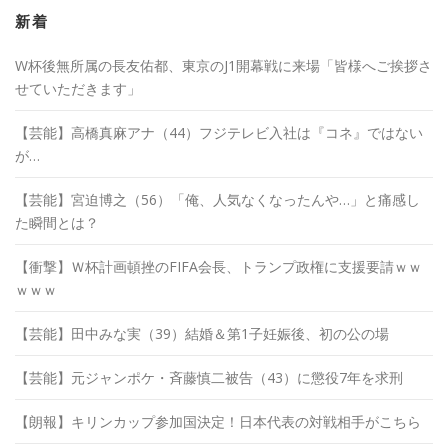
イ
ブ
新着
W杯後無所属の長友佑都、東京のJ1開幕戦に来場「皆様へご挨拶さ
せていただきます」
【芸能】高橋真麻アナ（44）フジテレビ入社は『コネ』ではない
が…
【芸能】宮迫博之（56）「俺、人気なくなったんや…」と痛感し
た瞬間とは？
【衝撃】Ｗ杯計画頓挫のFIFA会長、トランプ政権に支援要請ｗｗ
ｗｗｗ
【芸能】田中みな実（39）結婚＆第1子妊娠後、初の公の場
【芸能】元ジャンポケ・斉藤慎二被告（43）に懲役7年を求刑
【朗報】キリンカップ参加国決定！日本代表の対戦相手がこちら